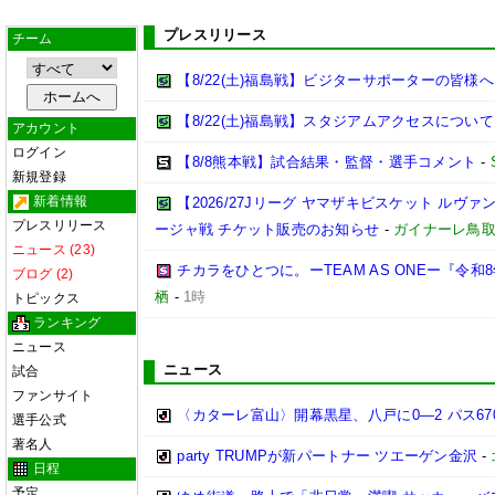
プレスリリース
チーム
【8/22(土)福島戦】ビジターサポーターの皆様へ
【8/22(土)福島戦】スタジアムアクセスについて
アカウント
ログイン
【8/8熊本戦】試合結果・監督・選手コメント
-
新規登録
新着情報
【2026/27Jリーグ ヤマザキビスケット ルヴァン
プレスリリース
ージャ戦 チケット販売のお知らせ
-
ガイナーレ鳥
ニュース (23)
チカラをひとつに。ーTEAM AS ONEー『令
ブログ (2)
栖
-
1時
トピックス
ランキング
ニュース
ニュース
試合
ファンサイト
〈カターレ富山〉開幕黒星、八戸に0―2 パス6
選手公式
著名人
party TRUMPが新パートナー ツエーゲン金沢
-
日程
予定