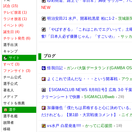
ゆめ街道、路上で「非日常」満喫 サッカー、バ
試合 (15)
NEW
テレビ放送 (1)
明治安田J1 水戸、開幕戦黒星 柏に1-2
-
茨城新
ラジオ放送 (1)
イベント (4)
「やばすぎる」「これはこれでエグいって」土曜
誕生日 (4)
奮!「日本人必ず優勝じゃん」「すごいわ」
-
サッカ
チケット発売 (6)
選手出演
キャンプ
ブログ
サイト
すべて (3)
怪我日記
-
ガンバ大阪データランド(GAMBA OSAKA
ファンサイト (3)
チーム公式
よくこれで済んだな・・・という開幕戦
-
アウェ
選手公式
【SIGMACLUB NEWS 8月8日号】広島 3
著名人
メディア
クリーンシートで快勝
-
SIGMACLUBweb
-
2時
サイトを推薦
加藤徹也「僕たちは昇格すると心に決めている
選手
だけれども」【第1節・大宮戦後コメント】
-
ニイ
選手名鑑
故障者
vs水戸 白星発進!!!!
-
かってに応援団
-
1時
移籍