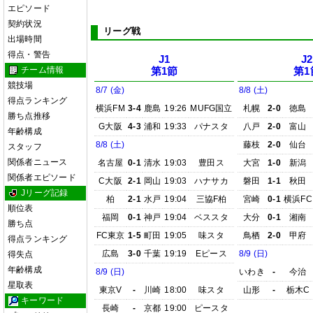
エピソード
契約状況
リーグ戦
出場時間
得点・警告
J1
J2
チーム情報
第1節
第1
競技場
8/7 (金)
8/8 (土)
得点ランキング
横浜FM
3-4
鹿島
19:26
MUFG国立
札幌
2-0
徳島
勝ち点推移
G大阪
4-3
浦和
19:33
パナスタ
八戸
2-0
富山
年齢構成
8/8 (土)
藤枝
2-0
仙台
スタッフ
関係者ニュース
名古屋
0-1
清水
19:03
豊田ス
大宮
1-0
新潟
関係者エピソード
C大阪
2-1
岡山
19:03
ハナサカ
磐田
1-1
秋田
Jリーグ記録
柏
2-1
水戸
19:04
三協F柏
宮崎
0-1
横浜FC
順位表
福岡
0-1
神戸
19:04
ベススタ
大分
0-1
湘南
勝ち点
FC東京
1-5
町田
19:05
味スタ
鳥栖
2-0
甲府
得点ランキング
広島
3-0
千葉
19:19
Eピース
8/9 (日)
得失点
年齢構成
8/9 (日)
いわき
-
今治
星取表
東京V
-
川崎
18:00
味スタ
山形
-
栃木C
キーワード
長崎
-
京都
19:00
ピースタ