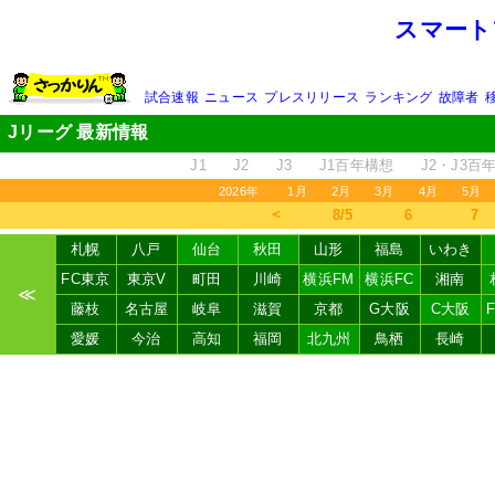
スマート
試合速報
ニュース
プレスリリース
ランキング
故障者
Jリーグ 最新情報
J1
J2
J3
J1百年構想
J2・J3百
2026年
1月
2月
3月
4月
5月
＜
8/5
6
7
札幌
八戸
仙台
秋田
山形
福島
いわき
FC東京
東京V
町田
川崎
横浜FM
横浜FC
湘南
≪
藤枝
名古屋
岐阜
滋賀
京都
G大阪
C大阪
愛媛
今治
高知
福岡
北九州
鳥栖
長崎