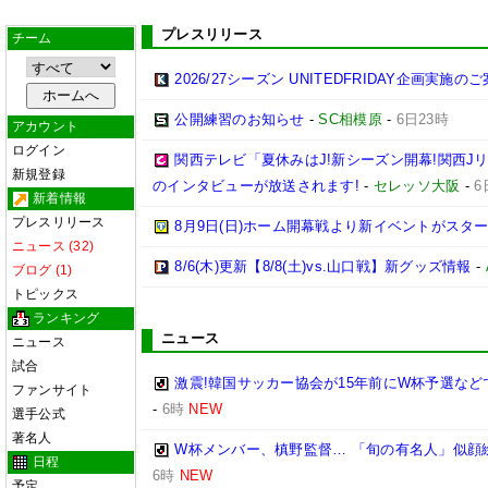
プレスリリース
チーム
2026/27シーズン UNITEDFRIDAY企画実施の
公開練習のお知らせ
-
SC相模原
-
6日23時
アカウント
ログイン
関西テレビ「夏休みはJ!新シーズン開幕!関西J
新規登録
のインタビューが放送されます!
-
セレッソ大阪
-
6
新着情報
プレスリリース
8月9日(日)ホーム開幕戦より新イベントがスター
ニュース (32)
8/6(木)更新【8/8(土)vs.山口戦】新グッズ情報
-
ブログ (1)
トピックス
ランキング
ニュース
ニュース
試合
激震!韓国サッカー協会が15年前にW杯予選など
ファンサイト
-
6時
NEW
選手公式
著名人
W杯メンバー、槙野監督… 「旬の有名人」似顔
日程
6時
NEW
予定