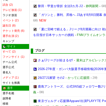
試合 (2)
磐田・甲斐が骨折 全治3カ月-J2
-
静岡新聞
-
6
テレビ放送 (1)
「ガツンと」勝利、昇格へ J3あす8月8日開幕
ラジオ放送
イベント (2)
6時
NEW
誕生日 (8)
「夏に宮崎で鍛える」Jリーグ8月開幕に向け 
チケット発売 (6)
を目指す日本サッカーの挑戦
-
FNNプライムオンラ
選手出演 (2)
キャンプ
サイト
ブログ
すべて (2)
ファンサイト (1)
さぁ!Jリーグが始まるぜ!
-
週末はアルビレックス
チーム公式
選手公式
2026-27年度・ガンバ大阪選手移籍情報(2026年
著名人
メディア (1)
26/27J1展望 その2
-
かってに応援団
-
2時
サイトを推薦
鹿島アントラーズ、公式SNS総フォロワー数J
選手
義
-
0時
選手名鑑
故障者
東京ヴェルディ応援隊Appare!出演PLAYYTE Pre
移籍