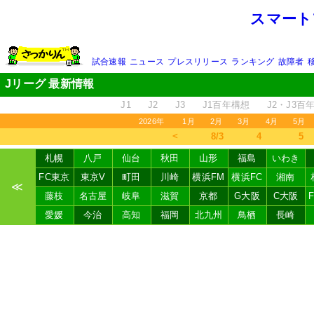
スマート
試合速報
ニュース
プレスリリース
ランキング
故障者
Jリーグ 最新情報
J1
J2
J3
J1百年構想
J2・J3百
2026年
1月
2月
3月
4月
5月
＜
8/3
4
5
札幌
八戸
仙台
秋田
山形
福島
いわき
FC東京
東京V
町田
川崎
横浜FM
横浜FC
湘南
≪
藤枝
名古屋
岐阜
滋賀
京都
G大阪
C大阪
愛媛
今治
高知
福岡
北九州
鳥栖
長崎