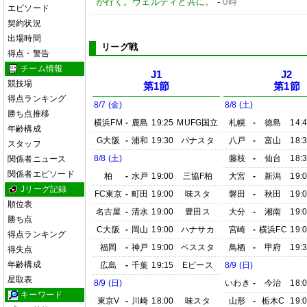
が行く。ヴェルディと共に。
-
0時
エピソード
契約状況
出場時間
リーグ戦
得点・警告
チーム情報
J1
J2
競技場
第1節
第1節
得点ランキング
8/7 (金)
8/8 (土)
勝ち点推移
横浜FM
-
鹿島
19:25
MUFG国立
札幌
-
徳島
14:
年齢構成
G大阪
-
浦和
19:30
パナスタ
八戸
-
富山
18:
スタッフ
8/8 (土)
藤枝
-
仙台
18:
関係者ニュース
関係者エピソード
柏
-
水戸
19:00
三協F柏
大宮
-
新潟
19:
Jリーグ記録
FC東京
-
町田
19:00
味スタ
磐田
-
秋田
19:
順位表
名古屋
-
清水
19:00
豊田ス
大分
-
湘南
19:
勝ち点
C大阪
-
岡山
19:00
ハナサカ
宮崎
-
横浜FC
19:
得点ランキング
福岡
-
神戸
19:00
ベススタ
鳥栖
-
甲府
19:
得失点
年齢構成
広島
-
千葉
19:15
Eピース
8/9 (日)
星取表
8/9 (日)
いわき
-
今治
18:
キーワード
東京V
-
川崎
18:00
味スタ
山形
-
栃木C
19: