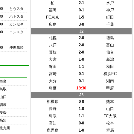
柏
2-1
水戸
00
とうスタ
福岡
0-1
神戸
30
ハトスタ
FC東京
1-5
町田
00
カンセキ
広島
3-0
千葉
J2
00
ニンスタ
札幌
2-0
徳島
八戸
2-0
富山
00
沖縄県陸
藤枝
2-0
仙台
大宮
1-0
新潟
磐田
1-1
秋田
宮崎
0-1
横浜FC
大分
0-1
湘南
奈良
鳥栖
19:30
甲府
鳥取
J3
山口
相模原
0-0
熊本
讃岐
長野
1-0
山口
愛媛
鳥取
1-1
FC大阪
高知
高知
0-0
松本
北九州
鹿児島
1-0
群馬