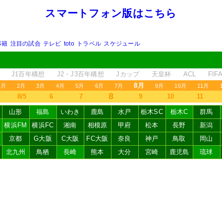
スマートフォン版はこちら
移籍
注目の試合
テレビ
toto
トラベル
スケジュール
J1百年構想
J2・J3百年構想
Jカップ
天皇杯
ACL
FI
8月
1月
2月
3月
4月
5月
6月
7月
9月
10月
11月
8
8/5
6
7
9
10
11
山形
福島
いわき
鹿島
水戸
栃木SC
栃木C
群馬
横浜FM
横浜FC
湘南
相模原
甲府
松本
長野
新潟
京都
G大阪
C大阪
FC大阪
奈良
神戸
鳥取
岡山
北九州
鳥栖
長崎
熊本
大分
宮崎
鹿児島
琉球