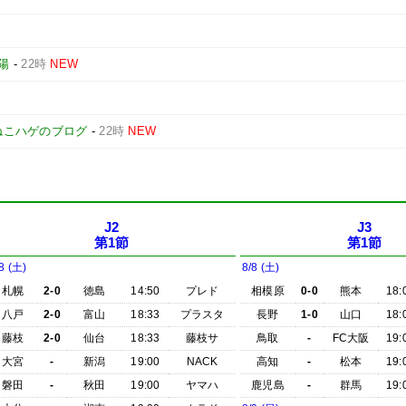
陽
-
22時
NEW
ねこハゲのブログ
-
22時
NEW
J2
J3
第1節
第1節
8 (土)
8/8 (土)
札幌
2-0
徳島
14:50
プレド
相模原
0-0
熊本
18:
八戸
2-0
富山
18:33
プラスタ
長野
1-0
山口
18:
藤枝
2-0
仙台
18:33
藤枝サ
鳥取
-
FC大阪
19:
大宮
-
新潟
19:00
NACK
高知
-
松本
19:
磐田
-
秋田
19:00
ヤマハ
鹿児島
-
群馬
19: