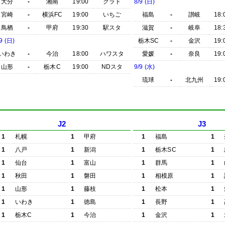
大分
-
湘南
19:00
クラド
8/9 (日)
宮崎
-
横浜FC
19:00
いちご
福島
-
讃岐
18:
鳥栖
-
甲府
19:30
駅スタ
滋賀
-
岐阜
18:
9 (日)
栃木SC
-
金沢
19:
いわき
-
今治
18:00
ハワスタ
愛媛
-
奈良
19:
山形
-
栃木C
19:00
NDスタ
9/9 (水)
琉球
-
北九州
19:
J2
J3
1
札幌
1
甲府
1
福島
1
1
八戸
1
新潟
1
栃木SC
1
1
仙台
1
富山
1
群馬
1
1
秋田
1
磐田
1
相模原
1
1
山形
1
藤枝
1
松本
1
1
いわき
1
徳島
1
長野
1
1
栃木C
1
今治
1
金沢
1