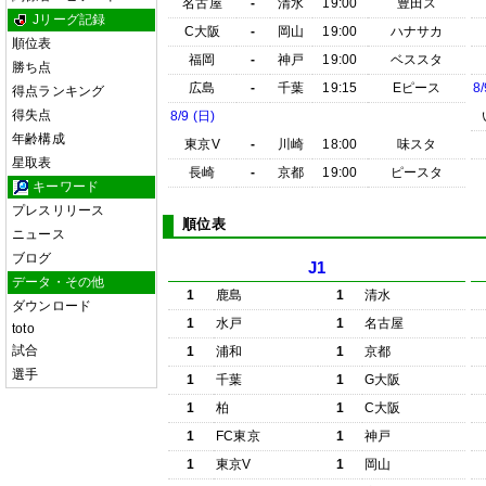
名古屋
-
清水
19:00
豊田ス
Jリーグ記録
C大阪
-
岡山
19:00
ハナサカ
順位表
福岡
-
神戸
19:00
ベススタ
勝ち点
広島
-
千葉
19:15
Eピース
8/
得点ランキング
得失点
8/9 (日)
年齢構成
東京V
-
川崎
18:00
味スタ
星取表
長崎
-
京都
19:00
ピースタ
キーワード
プレスリリース
順位表
ニュース
ブログ
J1
データ・その他
1
鹿島
1
清水
ダウンロード
1
水戸
1
名古屋
toto
試合
1
浦和
1
京都
選手
1
千葉
1
G大阪
1
柏
1
C大阪
1
FC東京
1
神戸
1
東京V
1
岡山