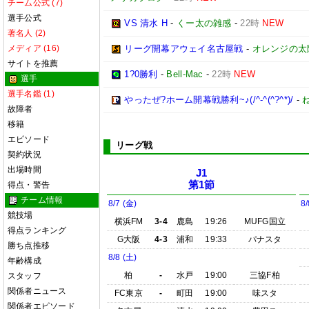
チーム公式 (7)
選手公式
VS 清水 H
-
くー太の雑感
-
22時
NEW
著名人 (2)
メディア (16)
リーグ開幕アウェイ名古屋戦
-
オレンジの太
サイトを推薦
1?0勝利
-
Bell-Mac
-
22時
NEW
選手
選手名鑑 (1)
やったぜ?ホーム開幕戦勝利~♪(/^-^(^?^*)/
-
故障者
移籍
エピソード
リーグ戦
契約状況
出場時間
J1
第1節
得点・警告
チーム情報
8/7 (金)
8/
競技場
横浜FM
3-4
鹿島
19:26
MUFG国立
得点ランキング
G大阪
4-3
浦和
19:33
パナスタ
勝ち点推移
8/8 (土)
年齢構成
柏
-
水戸
19:00
三協F柏
スタッフ
関係者ニュース
FC東京
-
町田
19:00
味スタ
関係者エピソード