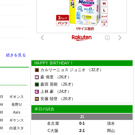
続きを見る
HAPPY BIRTHDAY !
カルリーニョス ジュニオ
（32才）
森 侑里
（26才）
森田 晃樹
（26才）
上林 豪
（24才）
03
ギオンス
安藤 陸登
（20才）
04
長野U
本日の試合
00
Axis
J1
00
ギケンス
名古屋
0-1
清水
00
白波スタ
C大阪
2-1
岡山