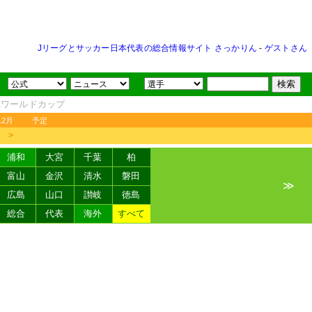
Jリーグとサッカー日本代表の総合情報サイト さっかりん
-
ゲストさん
FAワールドカップ
12月
予定
＞
浦和
大宮
千葉
柏
富山
金沢
清水
磐田
≫
広島
山口
讃岐
徳島
総合
代表
海外
すべて