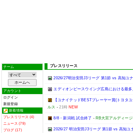
プレスリリース
チーム
2026/27明治安田J3リーグ 第1節 vs 高
エディオンピースウイング広島における最多
アカウント
ログイン
【ユナイテッドBESTプレーヤー賞(トヨタユナイ
新規登録
ルス
-
21時
NEW
新着情報
プレスリリース (4)
8/8・新潟戦 試合終了
-
RB大宮アルディージ
ニュース (79)
2026/27 明治安田J3リーグ 第1節 vs 高
ブログ (17)