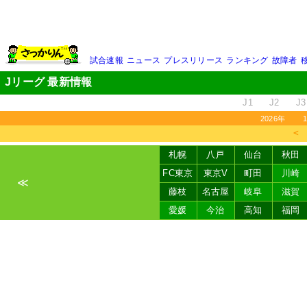
試合速報
ニュース
プレスリリース
ランキング
故障者
Jリーグ 最新情報
J1
J2
J3
2026年
＜
札幌
八戸
仙台
秋田
FC東京
東京V
町田
川崎
≪
藤枝
名古屋
岐阜
滋賀
愛媛
今治
高知
福岡