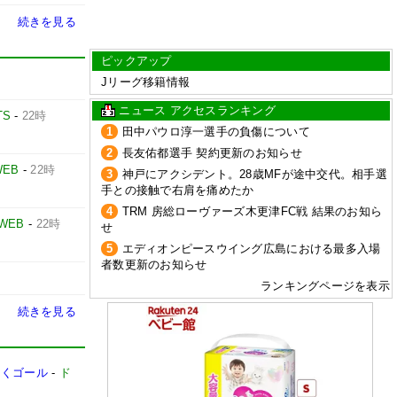
続きを見る
ピックアップ
Jリーグ移籍情報
ニュース アクセスランキング
TS
-
22時
1
田中パウロ淳一選手の負傷について
2
長友佑都選手 契約更新のお知らせ
WEB
-
22時
3
神戸にアクシデント。28歳MFが途中交代。相手選
手との接触で右肩を痛めたか
4
TRM 房総ローヴァーズ木更津FC戦 結果のお知ら
 WEB
-
22時
せ
5
エディオンピースウイング広島における最多入場
者数更新のお知らせ
ランキングページを表示
続きを見る
続くゴール
-
ド