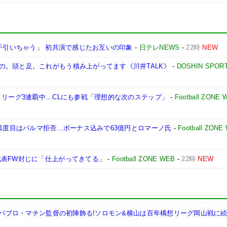
若干引いちゃう」 初共演で感じたお互いの印象
-
日テレNEWS
-
22時
NEW
の。頭と足。これがもう積み上がってます《川井TALK》
-
DOSHIN SPOR
 リーグ3連覇中…CLにも参戦「理想的な次のステップ」
-
Football ZONE 
 1度目はパルマ拒否…ボーナス込みで63億円とロマーノ氏
-
Football ZONE
代表FW封じに「仕上がってきてる」
-
Football ZONE WEB
-
22時
NEW
利でパブロ・マチン監督の初陣飾る!ソロモン&横山は百年構想リーグ岡山戦に