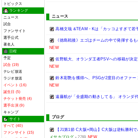
トピックス
ランキング
ニュース
ニュース
試合
高橋文哉 &TEAM・Kは「カッコよすぎて
ファンサイト
選手公式
《徳島戦後》エゴはチームの中で発揮するも
著名人
NEW
日程
予定
佐野航大、オランダ王者PSVへの移籍が決定
試合 (19)
NEW
テレビ放送
鈴木彩艶を獲得へ、PSGが2度目のオファー
ラジオ放送
イベント (16)
NEW
誕生日 (5)
遠藤航が「全盛期の動きしてる」 オランダ
チケット発売 (4)
選手出演 (9)
キャンプ
ブログ
サイト
すべて (40)
【J1第1節 C大阪×岡山】C大阪は逆転勝
ファンサイト (15)
メサカブログ
-
22時
NEW