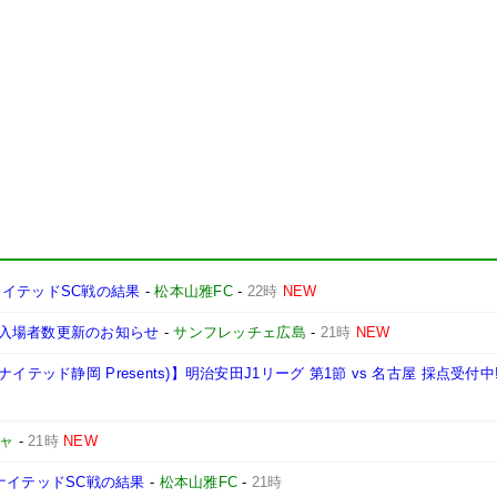
知ユナイテッドSC戦の結果
-
松本山雅FC
-
22時
NEW
入場者数更新のお知らせ
-
サンフレッチェ広島
-
21時
NEW
テッド静岡 Presents)】明治安田J1リーグ 第1節 vs 名古屋 採点受付中
ャ
-
21時
NEW
知ユナイテッドSC戦の結果
-
松本山雅FC
-
21時