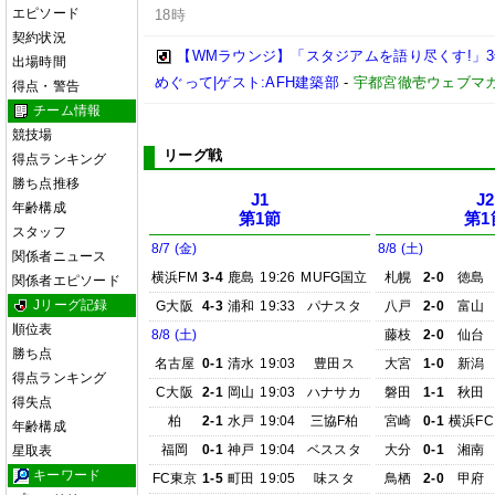
エピソード
18時
契約状況
【WMラウンジ】「スタジアムを語り尽くす!」
出場時間
めぐって|ゲスト:AFH建築部
-
宇都宮徹壱ウェブマ
得点・警告
チーム情報
競技場
リーグ戦
得点ランキング
勝ち点推移
J1
J2
年齢構成
第1節
第1
スタッフ
8/7 (金)
8/8 (土)
関係者ニュース
横浜FM
3-4
鹿島
19:26
MUFG国立
札幌
2-0
徳島
関係者エピソード
Jリーグ記録
G大阪
4-3
浦和
19:33
パナスタ
八戸
2-0
富山
順位表
8/8 (土)
藤枝
2-0
仙台
勝ち点
名古屋
0-1
清水
19:03
豊田ス
大宮
1-0
新潟
得点ランキング
C大阪
2-1
岡山
19:03
ハナサカ
磐田
1-1
秋田
得失点
柏
2-1
水戸
19:04
三協F柏
宮崎
0-1
横浜FC
年齢構成
福岡
0-1
神戸
19:04
ベススタ
大分
0-1
湘南
星取表
キーワード
FC東京
1-5
町田
19:05
味スタ
鳥栖
2-0
甲府