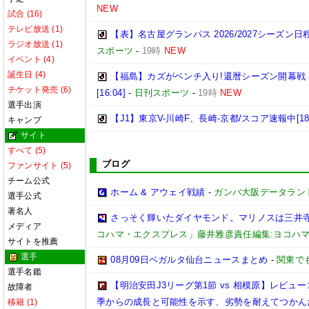
NEW
試合 (16)
テレビ放送 (1)
【表】名古屋グランパス 2026/2027シーズ
ラジオ放送 (1)
スポーツ
-
19時
NEW
イベント (4)
誕生日 (4)
【福島】カズがベンチ入り!還暦シーズン開幕戦
チケット発売 (6)
[16:04]
-
日刊スポーツ
-
19時
NEW
選手出演
【J1】東京V-川崎F、長崎-京都/スコア速報中[18:
キャンプ
サイト
すべて (5)
ブログ
ファンサイト (5)
チーム公式
ホーム & アウェイ戦績
-
ガンバ大阪データランド(GA
選手公式
著名人
さっそく輝いたダイヤモンド。マリノスは三井
メディア
コハマ・エクスプレス」藤井雅彦責任編集:ヨコハ
サイトを推薦
選手
08月09日ベガルタ仙台ニュースまとめ
-
関東で
選手名鑑
【明治安田J3リーグ第1節 vs 相模原】レビ
故障者
季からの成長と可能性を示す、劣勢を耐えてつかん
移籍 (1)