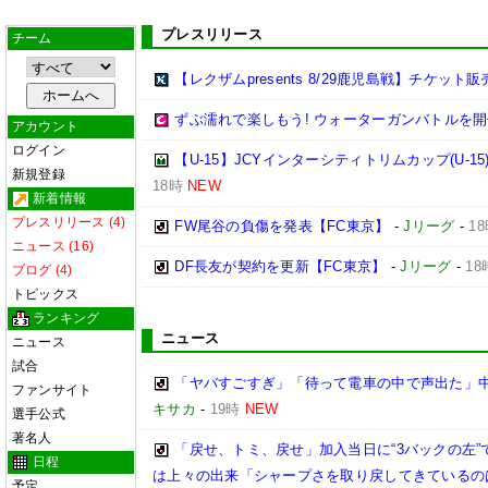
プレスリリース
チーム
【レクザムpresents 8/29鹿児島戦】チケット
ずぶ濡れで楽しもう! ウォーターガンバトルを開
アカウント
ログイン
【U-15】JCYインターシティトリムカップ(U-15
新規登録
18時
NEW
新着情報
プレスリリース (4)
FW尾谷の負傷を発表【FC東京】
-
Jリーグ
-
1
ニュース (16)
DF長友が契約を更新【FC東京】
-
Jリーグ
-
18
ブログ (4)
トピックス
ランキング
ニュース
ニュース
試合
「ヤバすごすぎ」「待って電車の中で声出た」
ファンサイト
キサカ
-
19時
NEW
選手公式
著名人
「戻せ、トミ、戻せ」加入当日に“3バックの左”
日程
は上々の出来「シャープさを取り戻してきているの
予定