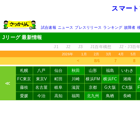
スマート
試合速報
ニュース
プレスリリース
ランキング
故障者
Jリーグ 最新情報
J1
J2
J3
J1百年構想
J2・J3百
2026年
1月
2月
3月
4月
5月
＜
8/6
7
8
札幌
八戸
仙台
秋田
山形
福島
いわき
FC東京
東京V
町田
川崎
横浜FM
横浜FC
湘南
≪
藤枝
名古屋
岐阜
滋賀
京都
G大阪
C大阪
愛媛
今治
高知
福岡
北九州
鳥栖
長崎