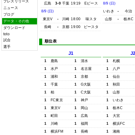
プレスリリース
広島
3-0
千葉
19:19
Eピース
8/9 (日)
ニュース
8/9 (日)
いわき
-
今治
ブログ
東京V
-
川崎
18:00
味スタ
山形
-
栃木C
データ・その他
長崎
-
京都
19:00
ピースタ
ダウンロード
toto
試合
順位表
選手
J1
J
1
鹿島
1
清水
1
札幌
1
水戸
1
名古屋
1
八戸
1
浦和
1
京都
1
仙台
1
千葉
1
G大阪
1
秋田
1
柏
1
C大阪
1
山形
1
FC東京
1
神戸
1
いわき
1
東京V
1
岡山
1
栃木C
1
町田
1
広島
1
大宮
1
川崎
1
福岡
1
横浜FC
1
横浜FM
1
長崎
1
湘南