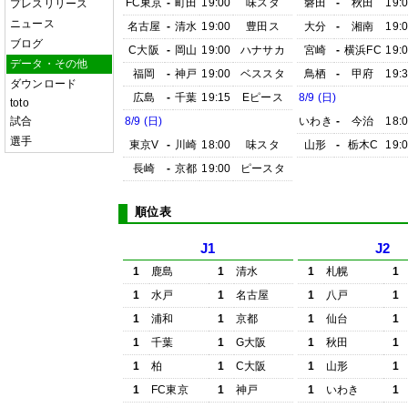
FC東京
-
町田
19:00
味スタ
磐田
-
秋田
19:
プレスリリース
ニュース
名古屋
-
清水
19:00
豊田ス
大分
-
湘南
19:
ブログ
C大阪
-
岡山
19:00
ハナサカ
宮崎
-
横浜FC
19:
データ・その他
福岡
-
神戸
19:00
ベススタ
鳥栖
-
甲府
19:
ダウンロード
広島
-
千葉
19:15
Eピース
8/9 (日)
toto
試合
8/9 (日)
いわき
-
今治
18:
選手
東京V
-
川崎
18:00
味スタ
山形
-
栃木C
19:
長崎
-
京都
19:00
ピースタ
順位表
J1
J2
1
鹿島
1
清水
1
札幌
1
1
水戸
1
名古屋
1
八戸
1
1
浦和
1
京都
1
仙台
1
1
千葉
1
G大阪
1
秋田
1
1
柏
1
C大阪
1
山形
1
1
FC東京
1
神戸
1
いわき
1