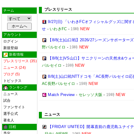
プレスリリース
チーム
9/27(日) 「いわきFCオフィシャルグッズに
せ
-
いわきFC
-
19時
NEW
アカウント
【8/8(土)山口戦】2026/27シーズンサポー
ログイン
野パルセイロ
-
19時
NEW
新規登録
新着情報
【8/8(土)VS山口】サニクリーンの天然水&
プレスリリース (35)
パルセイロ
-
19時
NEW
ニュース (24)
ブログ (5)
8/8(土)山口戦NTTドコモ「AC長野パルセイ
トピックス
AC長野パルセイロ
-
19時
NEW
ランキング
ニュース
Match Preview
-
セレッソ大阪
-
19時
NEW
試合
ファンサイト
選手公式
ニュース
著名人
【FRIDAY UNITED】開幕直前の鹿児島ユナ
日程
予定
-
日テレNEWS
-
19時
NEW