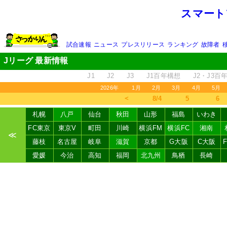
スマート
試合速報
ニュース
プレスリリース
ランキング
故障者
Jリーグ 最新情報
J1
J2
J3
J1百年構想
J2・J3百
2026年
1月
2月
3月
4月
5月
＜
8/4
5
6
札幌
八戸
仙台
秋田
山形
福島
いわき
FC東京
東京V
町田
川崎
横浜FM
横浜FC
湘南
≪
藤枝
名古屋
岐阜
滋賀
京都
G大阪
C大阪
愛媛
今治
高知
福岡
北九州
鳥栖
長崎