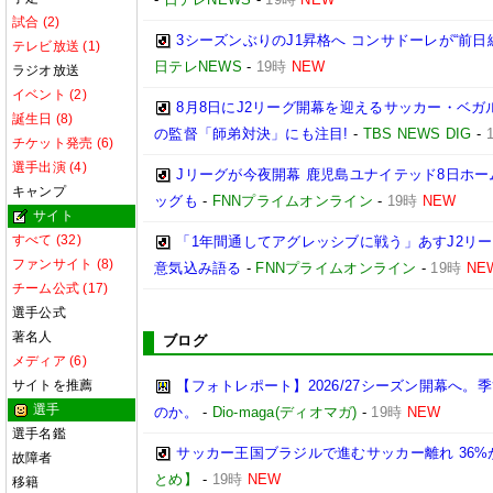
試合 (2)
3シーズンぶりのJ1昇格へ コンサドーレが“前日
テレビ放送 (1)
日テレNEWS
-
19時
NEW
ラジオ放送
イベント (2)
8月8日にJ2リーグ開幕を迎えるサッカー・ベガ
誕生日 (8)
の監督「師弟対決」にも注目!
-
TBS NEWS DIG
-
チケット発売 (6)
選手出演 (4)
Jリーグが今夜開幕 鹿児島ユナイテッド8日ホー
キャンプ
ッグも
-
FNNプライムオンライン
-
19時
NEW
サイト
すべて (32)
「1年間通してアグレッシブに戦う」あすJ2リー
ファンサイト (8)
意気込み語る
-
FNNプライムオンライン
-
19時
NE
チーム公式 (17)
選手公式
著名人
ブログ
メディア (6)
サイトを推薦
【フォトレポート】2026/27シーズン開幕へ
選手
のか。
-
Dio-maga(ディオマガ)
-
19時
NEW
選手名鑑
サッカー王国ブラジルで進むサッカー離れ 36
故障者
とめ】
-
19時
NEW
移籍