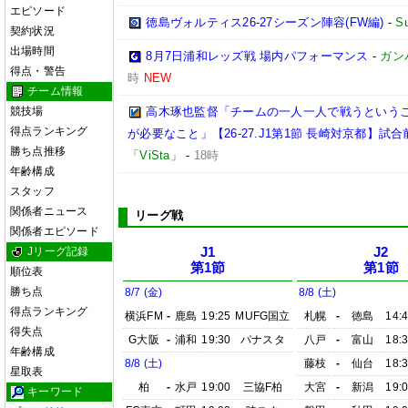
エピソード
徳島ヴォルティス26-27シーズン陣容(FW編)
-
S
契約状況
出場時間
8月7日浦和レッズ戦 場内パフォーマンス
-
ガン
得点・警告
時
NEW
チーム情報
競技場
高木琢也監督「チームの一人一人で戦うという
得点ランキング
が必要なこと」【26-27.J1第1節 長崎対京都】試合
勝ち点推移
「ViSta」
-
18時
年齢構成
スタッフ
関係者ニュース
リーグ戦
関係者エピソード
Jリーグ記録
J1
J2
第1節
第1節
順位表
勝ち点
8/7 (金)
8/8 (土)
得点ランキング
横浜FM
-
鹿島
19:25
MUFG国立
札幌
-
徳島
14:
得失点
G大阪
-
浦和
19:30
パナスタ
八戸
-
富山
18:
年齢構成
8/8 (土)
藤枝
-
仙台
18:
星取表
柏
-
水戸
19:00
三協F柏
大宮
-
新潟
19:
キーワード