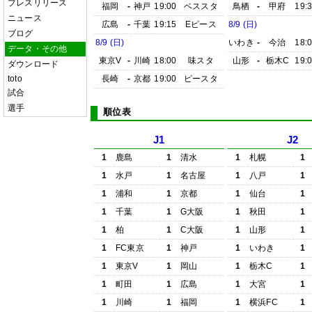
プレスリリース
福岡
-
神戸
19:00
ベススタ
鳥栖
-
甲府
19:
ニュース
広島
-
千葉
19:15
Eピース
8/9 (日)
ブログ
8/9 (日)
いわき
-
今治
18:
データ・その他
東京V
-
川崎
18:00
味スタ
山形
-
栃木C
19:
ダウンロード
toto
長崎
-
京都
19:00
ピースタ
試合
選手
順位表
J1
J2
1
鹿島
1
清水
1
札幌
1
1
水戸
1
名古屋
1
八戸
1
1
浦和
1
京都
1
仙台
1
1
千葉
1
G大阪
1
秋田
1
1
柏
1
C大阪
1
山形
1
1
FC東京
1
神戸
1
いわき
1
1
東京V
1
岡山
1
栃木C
1
1
町田
1
広島
1
大宮
1
1
川崎
1
福岡
1
横浜FC
1