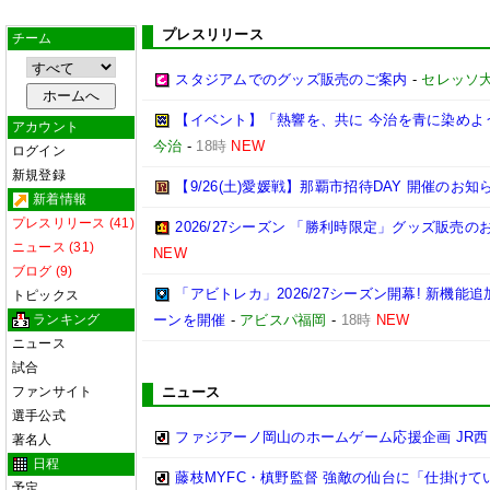
プレスリリース
チーム
スタジアムでのグッズ販売のご案内
-
セレッソ
【イベント】「熱響を、共に 今治を青に染めよう
アカウント
今治
-
18時
NEW
ログイン
新規登録
【9/26(土)愛媛戦】那覇市招待DAY 開催のお知
新着情報
プレスリリース (41)
2026/27シーズン 「勝利時限定」グッズ販売の
ニュース (31)
NEW
ブログ (9)
「アビトレカ」2026/27シーズン開幕! 新機
トピックス
ランキング
ーンを開催
-
アビスパ福岡
-
18時
NEW
ニュース
試合
ファンサイト
ニュース
選手公式
ファジアーノ岡山のホームゲーム応援企画 JR
著名人
日程
藤枝MYFC・槙野監督 強敵の仙台に「仕掛けて
予定