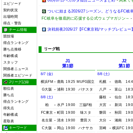
08月07日ベガルタ仙台ニュースまとめ
-
関東で
エピソード
契約状況
ついに始まる2026/27シーズン。どうなるFC岐阜【2
出場時間
FC岐阜を徹底的に応援する公式ウェブマガジン～
得点・警告
決戦前夜2026/27【FC東京戦/マッチプレビュー
チーム情報
競技場
得点ランキング
リーグ戦
勝ち点推移
年齢構成
J1
J2
スタッフ
第1節
第1節
関係者ニュース
8/7 (金)
8/8 (土)
関係者エピソード
横浜FM
-
鹿島
19:25
MUFG国立
札幌
-
徳島
14:
Jリーグ記録
順位表
G大阪
-
浦和
19:30
パナスタ
八戸
-
富山
18:
勝ち点
8/8 (土)
藤枝
-
仙台
18:
得点ランキング
柏
-
水戸
19:00
三協F柏
大宮
-
新潟
19:
得失点
FC東京
-
町田
19:00
味スタ
磐田
-
秋田
19:
年齢構成
名古屋
-
清水
19:00
豊田ス
大分
-
湘南
19:
星取表
キーワード
C大阪
-
岡山
19:00
ハナサカ
宮崎
-
横浜FC
19: