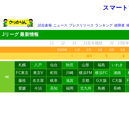
スマート
試合速報
ニュース
プレスリリース
ランキング
故障者
Jリーグ 最新情報
J1
J2
J3
J1百年構想
J2・J3百
2026年
1月
2月
3月
4月
5月
＜
8/4
5
6
札幌
八戸
仙台
秋田
山形
福島
いわき
FC東京
東京V
町田
川崎
横浜FM
横浜FC
湘南
≪
藤枝
名古屋
岐阜
滋賀
京都
G大阪
C大阪
愛媛
今治
高知
福岡
北九州
鳥栖
長崎