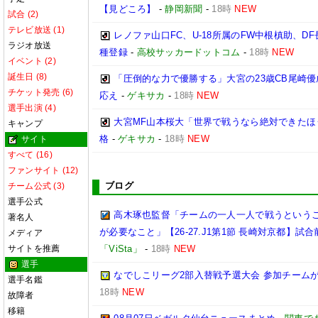
【見どころ】
-
静岡新聞
-
18時
NEW
試合 (2)
テレビ放送 (1)
レノファ山口FC、U-18所属のFW中根槙助、D
ラジオ放送
種登録
-
高校サッカードットコム
-
18時
NEW
イベント (2)
誕生日 (8)
「圧倒的な力で優勝する」大宮の23歳CB尾崎
チケット発売 (6)
応え
-
ゲキサカ
-
18時
NEW
選手出演 (4)
大宮MF山本桜大「世界で戦うなら絶対できたほ
キャンプ
格
-
ゲキサカ
-
18時
NEW
サイト
すべて (16)
ファンサイト (12)
ブログ
チーム公式 (3)
選手公式
高木琢也監督「チームの一人一人で戦うという
著名人
が必要なこと」【26-27.J1第1節 長崎対京都】試合
メディア
サイトを推薦
「ViSta」
-
18時
NEW
選手
なでしこリーグ2部入替戦予選大会 参加チームが
選手名鑑
18時
NEW
故障者
移籍