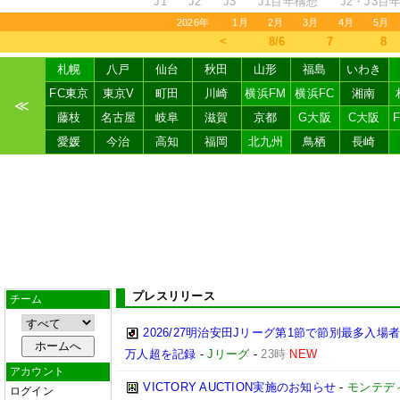
J1
J2
J3
J1百年構想
J2・J3百
2026年
1月
2月
3月
4月
5月
＜
8/6
7
8
札幌
八戸
仙台
秋田
山形
福島
いわき
FC東京
東京V
町田
川崎
横浜FM
横浜FC
湘南
≪
藤枝
名古屋
岐阜
滋賀
京都
G大阪
C大阪
愛媛
今治
高知
福岡
北九州
鳥栖
長崎
プレスリリース
チーム
2026/27明治安田Jリーグ第1節で節別最多入場
万人超を記録
-
Jリーグ
-
23時
NEW
アカウント
VICTORY AUCTION実施のお知らせ
-
モンテデ
ログイン