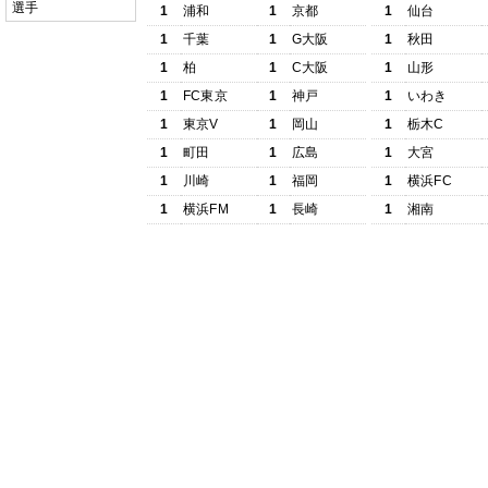
選手
1
浦和
1
京都
1
仙台
1
千葉
1
G大阪
1
秋田
1
柏
1
C大阪
1
山形
1
FC東京
1
神戸
1
いわき
1
東京V
1
岡山
1
栃木C
1
町田
1
広島
1
大宮
1
川崎
1
福岡
1
横浜FC
1
横浜FM
1
長崎
1
湘南