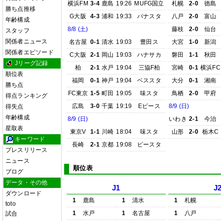
横浜FM
3-4
鹿島
19:26
MUFG国立
札幌
2-0
徳島
勝ち点推移
G大阪
4-3
浦和
19:33
パナスタ
八戸
2-0
富山
年齢構成
8/8 (土)
藤枝
2-0
仙台
スタッフ
関係者ニュース
名古屋
0-1
清水
19:03
豊田ス
大宮
1-0
新潟
関係者エピソード
C大阪
2-1
岡山
19:03
ハナサカ
磐田
1-1
秋田
Jリーグ記録
柏
2-1
水戸
19:04
三協F柏
宮崎
0-1
横浜FC
順位表
福岡
0-1
神戸
19:04
ベススタ
大分
0-1
湘南
勝ち点
FC東京
1-5
町田
19:05
味スタ
鳥栖
2-0
甲府
得点ランキング
広島
3-0
千葉
19:19
Eピース
8/9 (日)
得失点
年齢構成
8/9 (日)
いわき
2-1
今治
星取表
東京V
1-1
川崎
18:04
味スタ
山形
2-0
栃木C
キーワード
長崎
2-1
京都
19:08
ピースタ
プレスリリース
ニュース
順位表
ブログ
データ・その他
J1
J
ダウンロード
1
鹿島
1
清水
1
札幌
toto
1
水戸
1
名古屋
1
八戸
試合