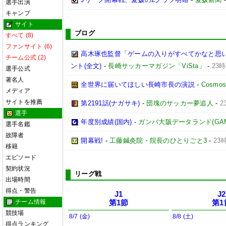
選手出演
キャンプ
サイト
ブログ
すべて (8)
ファンサイト (6)
高木琢也監督「ゲームの入りがすべてかなと思います
チーム公式 (2)
ント(全文)
-
長崎サッカーマガジン「ViSta」
-
23時
選手公式
著名人
全世界に届いてほしい長崎市長の演説
-
Cosmos 
メディア
サイトを推薦
第2191話(ナガサキ)
-
団塊のサッカー夢追人
-
2
選手
年度別成績(国内)
-
ガンバ大阪データランド(GAMBA 
選手名鑑
故障者
開幕戦!
-
工藤鍼灸院・院長のひとりごと3
-
23
移籍
エピソード
契約状況
リーグ戦
出場時間
得点・警告
J1
J2
チーム情報
第1節
第1
競技場
8/7 (金)
8/8 (土)
得点ランキング