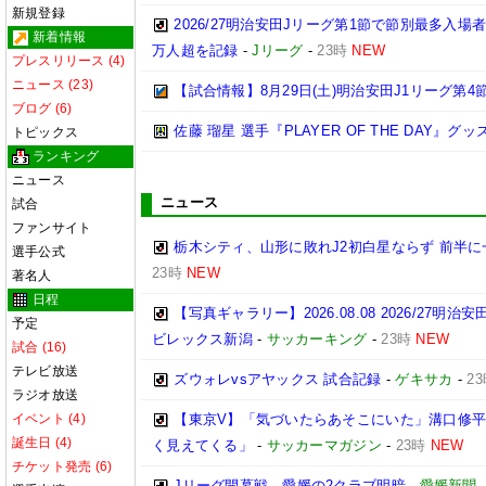
新規登録
2026/27明治安田Jリーグ第1節で節別最多入場
新着情報
万人超を記録
-
Jリーグ
-
23時
NEW
プレスリリース (4)
ニュース (23)
【試合情報】8月29日(土)明治安田J1リーグ第4節
ブログ (6)
佐藤 瑠星 選手『PLAYER OF THE DAY』
トピックス
ランキング
ニュース
ニュース
試合
ファンサイト
栃木シティ、山形に敗れJ2初白星ならず 前半
選手公式
23時
NEW
著名人
日程
【写真ギャラリー】2026.08.08 2026/27明治
予定
ビレックス新潟
-
サッカーキング
-
23時
NEW
試合 (16)
テレビ放送
ズウォレvsアヤックス 試合記録
-
ゲキサカ
-
2
ラジオ放送
イベント (4)
【東京V】「気づいたらあそこにいた」溝口修
誕生日 (4)
く見えてくる」
-
サッカーマガジン
-
23時
NEW
チケット発売 (6)
Jリーグ開幕戦、愛媛の2クラブ明暗
-
愛媛新聞