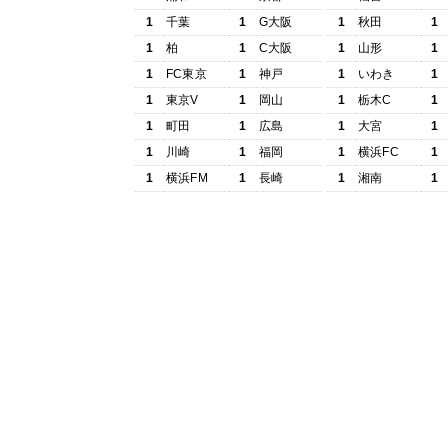
1
千葉
1
G大阪
1
秋田
1
1
柏
1
C大阪
1
山形
1
1
FC東京
1
神戸
1
いわき
1
1
東京V
1
岡山
1
栃木C
1
1
町田
1
広島
1
大宮
1
1
川崎
1
福岡
1
横浜FC
1
1
横浜FM
1
長崎
1
湘南
1