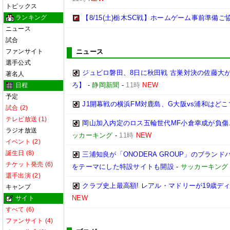
トピックス
ランキング
【8/15(土)栃木SC戦】ホームゲーム事前準備
ニュース
試合
ファンサイト
ニュース
選手公式
ジュビロ磐田、8日に秋田戦 古巣対決の佐藤大
著名人
ろ】
-
静岡新聞
-
11時
NEW
日程
予定
J1開幕戦の横浜FM対鹿島、G大阪vs浦和はどこ
試合 (2)
テレビ放送 (1)
岡山加入内定のロス五輪世代MF小倉幸成が負傷
ラジオ放送
ッカーキング
-
11時
NEW
イベント (2)
誕生日 (8)
三浦知良が「ONODERA GROUP」のブラン
チケット発売 (6)
をテーマにした特設サイトも開設
-
サッカーキング
選手出演 (2)
クラブ史上最高額! レアル・マドリーが19歳デ
キャンプ
NEW
サイト
すべて (6)
ファンサイト (4)