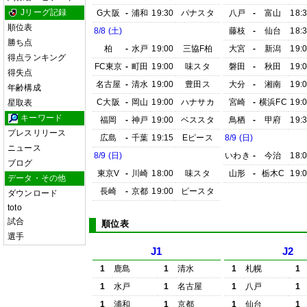
Jリーグ記録
G大阪
-
浦和
19:30
パナスタ
八戸
-
富山
18:
順位表
8/8 (土)
藤枝
-
仙台
18:
勝ち点
柏
-
水戸
19:00
三協F柏
大宮
-
新潟
19:
得点ランキング
FC東京
-
町田
19:00
味スタ
磐田
-
秋田
19:
得失点
名古屋
-
清水
19:00
豊田ス
大分
-
湘南
19:
年齢構成
C大阪
-
岡山
19:00
ハナサカ
宮崎
-
横浜FC
19:
星取表
キーワード
福岡
-
神戸
19:00
ベススタ
鳥栖
-
甲府
19:
プレスリリース
広島
-
千葉
19:15
Eピース
8/9 (日)
ニュース
8/9 (日)
いわき
-
今治
18:
ブログ
東京V
-
川崎
18:00
味スタ
山形
-
栃木C
19:
データ・その他
長崎
-
京都
19:00
ピースタ
ダウンロード
toto
試合
順位表
選手
J1
J2
1
鹿島
1
清水
1
札幌
1
1
水戸
1
名古屋
1
八戸
1
1
浦和
1
京都
1
仙台
1