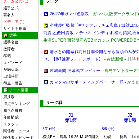
ブログ
チーム公式 (1)
選手公式
26/27年ガンバ色別表
-
ガンバ大阪データランド(GAM
著名人
メディア (1)
小林慶行監督「#サンフレッチェ広島 は1対1
サイトを推薦
前貴之,飯田貴敬,マテウス インディオ,松村拓実,石尾陸
選手
生活SUPER 西部謙司WEBマガジン POWERED BY 
選手名鑑
故障者
清水との開幕戦前日は非公開ながら冒頭のみが
移籍
け。【8/7練習フォトレポート】
-
赤鯱新報
-
11時
エピソード
契約状況
茨城新聞 開幕戦プレビュー
-
鹿島アントラーズ
出場時間
カマタマのサポーティングパートナー!?
-
かまた
得点・警告
チーム情報
競技場
リーグ戦
得点ランキング
勝ち点推移
J1
J2
年齢構成
第1節
第1節
スタッフ
8/7 (金)
8/8 (土)
関係者ニュース
横浜FM
-
鹿島
19:25
MUFG国立
札幌
-
徳島
14:
関係者エピソード