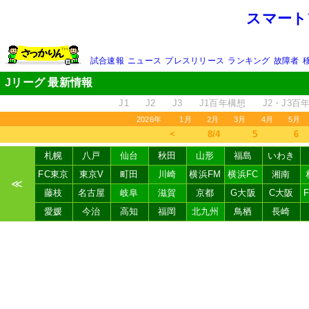
スマート
試合速報
ニュース
プレスリリース
ランキング
故障者
Jリーグ 最新情報
J1
J2
J3
J1百年構想
J2・J3百
2026年
1月
2月
3月
4月
5月
＜
8/4
5
6
札幌
八戸
仙台
秋田
山形
福島
いわき
FC東京
東京V
町田
川崎
横浜FM
横浜FC
湘南
≪
藤枝
名古屋
岐阜
滋賀
京都
G大阪
C大阪
愛媛
今治
高知
福岡
北九州
鳥栖
長崎