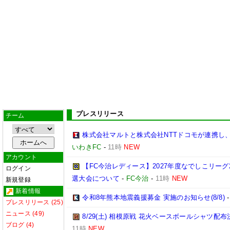
プレスリリース
チーム
株式会社マルトと株式会社NTTドコモが連携し
いわきFC
-
11時
NEW
アカウント
【FC今治レディース】2027年度なでしこリー
ログイン
選大会について
-
FC今治
-
11時
NEW
新規登録
新着情報
令和8年熊本地震義援募金 実施のお知らせ(8/8)
プレスリリース (25)
ニュース (49)
8/29(土) 相模原戦 花火ベースボールシャツ配布決
ブログ (4)
11時
NEW