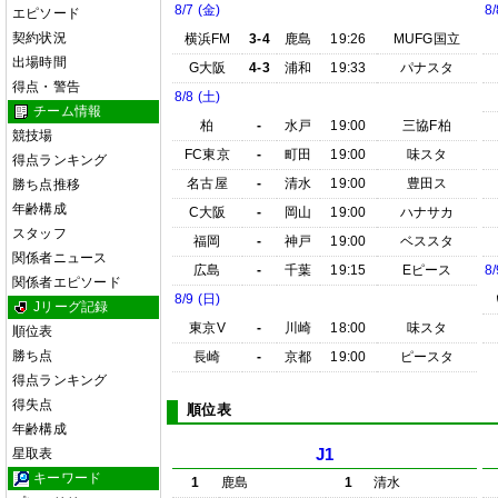
8/7 (金)
8/
エピソード
契約状況
横浜FM
3-4
鹿島
19:26
MUFG国立
出場時間
G大阪
4-3
浦和
19:33
パナスタ
得点・警告
8/8 (土)
チーム情報
柏
-
水戸
19:00
三協F柏
競技場
FC東京
-
町田
19:00
味スタ
得点ランキング
名古屋
-
清水
19:00
豊田ス
勝ち点推移
年齢構成
C大阪
-
岡山
19:00
ハナサカ
スタッフ
福岡
-
神戸
19:00
ベススタ
関係者ニュース
広島
-
千葉
19:15
Eピース
8/
関係者エピソード
8/9 (日)
Jリーグ記録
東京V
-
川崎
18:00
味スタ
順位表
勝ち点
長崎
-
京都
19:00
ピースタ
得点ランキング
得失点
順位表
年齢構成
星取表
J1
キーワード
1
鹿島
1
清水