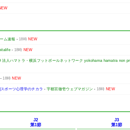
NEW
yゲーム速報
-
18時
NEW
nitalife
-
18時
NEW
NPO 法人ハマトラ・横浜フットボールネットワーク yokohama hamatra non pro
-
18時
NEW
|スポーツ心理学のチカラ
-
宇都宮徹壱ウェブマガジン
-
18時
NEW
J2
J3
第1節
第1節