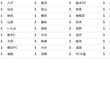
1
八戸
1
新潟
1
栃木SC
1
1
仙台
1
富山
1
群馬
1
1
秋田
1
磐田
1
相模原
1
1
山形
1
藤枝
1
松本
1
1
いわき
1
徳島
1
長野
1
1
栃木C
1
今治
1
金沢
1
1
大宮
1
鳥栖
1
岐阜
1
1
横浜FC
1
大分
1
滋賀
1
1
湘南
1
宮崎
1
FC大阪
1