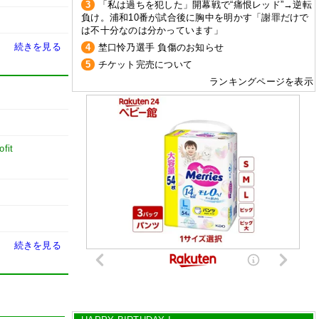
3
「私は過ちを犯した」開幕戦で“痛恨レッド”→逆転
負け。浦和10番が試合後に胸中を明かす「謝罪だけで
は不十分なのは分かっています」
続きを見る
4
埜口怜乃選手 負傷のお知らせ
5
チケット完売について
ランキングページを表示
fit
続きを見る