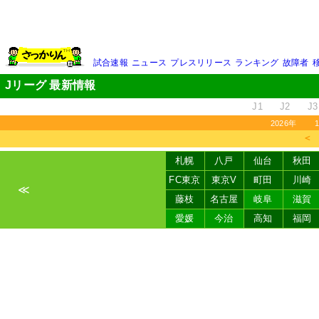
試合速報
ニュース
プレスリリース
ランキング
故障者
Jリーグ 最新情報
J1
J2
J3
2026年
＜
札幌
八戸
仙台
秋田
FC東京
東京V
町田
川崎
≪
藤枝
名古屋
岐阜
滋賀
愛媛
今治
高知
福岡