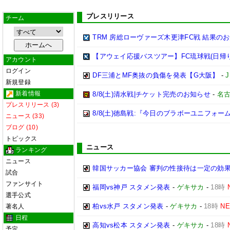
プレスリリース
チーム
TRM 房総ローヴァーズ木更津FC戦 結果の
【アウェイ応援バスツアー】FC琉球戦(日帰
アカウント
ログイン
DF三浦とMF奥抜の負傷を発表【G大阪】
-
新規登録
新着情報
8/8(土)清水戦|チケット完売のお知らせ
-
名
プレスリリース (3)
8/8(土)徳島戦:『今日のブラボーユニフォ
ニュース (33)
ブログ (10)
トピックス
ニュース
ランキング
ニュース
韓国サッカー協会 審判の性接待は一定の効果
試合
ファンサイト
福岡vs神戸 スタメン発表
-
ゲキサカ
-
18時
選手公式
柏vs水戸 スタメン発表
-
ゲキサカ
-
18時
N
著名人
日程
高知vs松本 スタメン発表
-
ゲキサカ
-
18時
予定