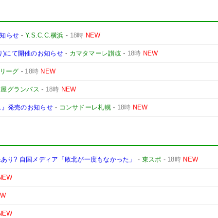
お知らせ
-
Y.S.C.C.横浜
-
18時
NEW
り)にて開催のお知らせ
-
カマタマーレ讃岐
-
18時
NEW
Jリーグ
-
18時
NEW
古屋グランパス
-
18時
NEW
ーム』発売のお知らせ
-
コンサドーレ札幌
-
18時
NEW
あり? 自国メディア「敗北が一度もなかった」
-
東スポ
-
18時
NEW
NEW
EW
NEW