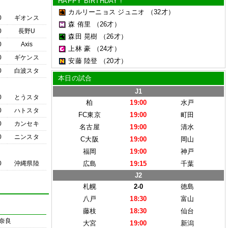
HAPPY BIRTHDAY !
カルリーニョス ジュニオ
（32才）
0
ギオンス
森 侑里
（26才）
0
長野U
森田 晃樹
（26才）
0
Axis
上林 豪
（24才）
0
ギケンス
安藤 陸登
（20才）
0
白波スタ
本日の試合
J1
0
とうスタ
柏
19:00
水戸
0
ハトスタ
FC東京
19:00
町田
0
カンセキ
名古屋
19:00
清水
0
ニンスタ
C大阪
19:00
岡山
福岡
19:00
神戸
0
沖縄県陸
広島
19:15
千葉
J2
札幌
2-0
徳島
八戸
18:30
富山
藤枝
18:30
仙台
奈良
大宮
19:00
新潟