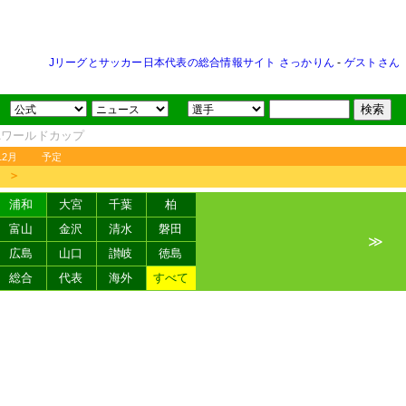
Jリーグとサッカー日本代表の総合情報サイト さっかりん
-
ゲストさん
FAワールドカップ
12月
予定
＞
浦和
大宮
千葉
柏
富山
金沢
清水
磐田
≫
広島
山口
讃岐
徳島
総合
代表
海外
すべて