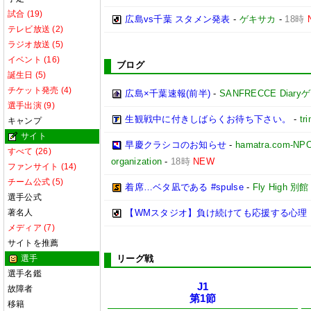
試合 (19)
広島vs千葉 スタメン発表
-
ゲキサカ
-
18時
テレビ放送 (2)
ラジオ放送 (5)
イベント (16)
ブログ
誕生日 (5)
チケット発売 (4)
広島×千葉速報(前半)
-
SANFRECCE Diar
選手出演 (9)
生観戦中に付きしばらくお待ち下さい。
-
tri
キャンプ
サイト
早慶クラシコのお知らせ
-
hamatra.com-
すべて (26)
organization
-
18時
NEW
ファンサイト (14)
チーム公式 (5)
着席…ベタ凪である #spulse
-
Fly High 別館
選手公式
著名人
【WMスタジオ】負け続けても応援する心理 
メディア (7)
サイトを推薦
選手
リーグ戦
選手名鑑
J1
故障者
第1節
移籍