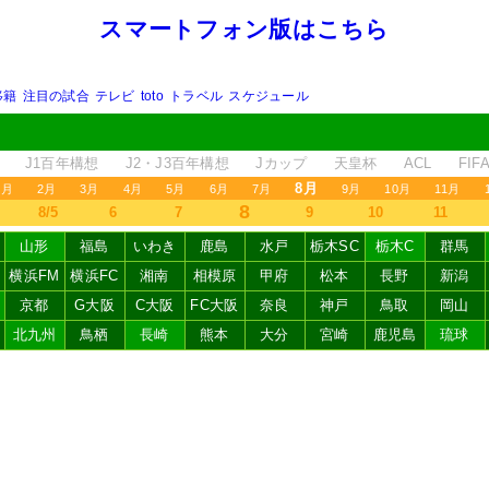
スマートフォン版はこちら
移籍
注目の試合
テレビ
toto
トラベル
スケジュール
J1百年構想
J2・J3百年構想
Jカップ
天皇杯
ACL
FI
8月
1月
2月
3月
4月
5月
6月
7月
9月
10月
11月
8
8/5
6
7
9
10
11
山形
福島
いわき
鹿島
水戸
栃木SC
栃木C
群馬
横浜FM
横浜FC
湘南
相模原
甲府
松本
長野
新潟
京都
G大阪
C大阪
FC大阪
奈良
神戸
鳥取
岡山
北九州
鳥栖
長崎
熊本
大分
宮崎
鹿児島
琉球