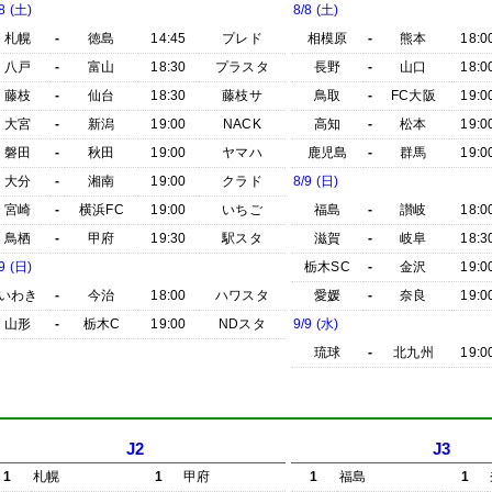
8 (土)
8/8 (土)
札幌
-
徳島
14:45
プレド
相模原
-
熊本
18:0
八戸
-
富山
18:30
プラスタ
長野
-
山口
18:0
藤枝
-
仙台
18:30
藤枝サ
鳥取
-
FC大阪
19:0
大宮
-
新潟
19:00
NACK
高知
-
松本
19:0
磐田
-
秋田
19:00
ヤマハ
鹿児島
-
群馬
19:0
大分
-
湘南
19:00
クラド
8/9 (日)
宮崎
-
横浜FC
19:00
いちご
福島
-
讃岐
18:0
鳥栖
-
甲府
19:30
駅スタ
滋賀
-
岐阜
18:3
9 (日)
栃木SC
-
金沢
19:0
いわき
-
今治
18:00
ハワスタ
愛媛
-
奈良
19:0
山形
-
栃木C
19:00
NDスタ
9/9 (水)
琉球
-
北九州
19:0
J2
J3
1
札幌
1
甲府
1
福島
1