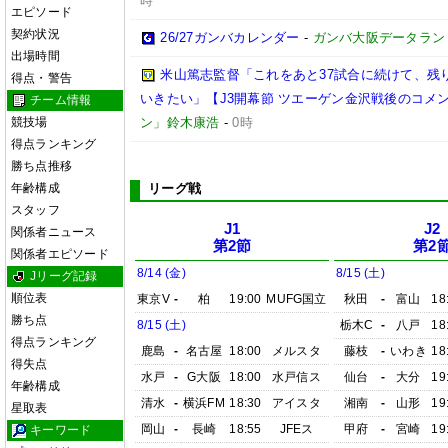
時
エピソード
契約状況
26/27ガンバカレンダー
-
ガンバ大阪データランド(GA
出場時間
米山篤志監督「これをあと37試合に続けて、残
得点・警告
いきたい」【J3開幕節 ツエーゲン金沢戦後のコメント】(
チーム情報
競技場
ン」鈴木康浩
-
0時
得点ランキング
勝ち点推移
年齢構成
リーグ戦
スタッフ
J1
J2
関係者ニュース
第2節
第2
関係者エピソード
8/14 (金)
8/15 (土)
Jリーグ記録
順位表
東京V
-
柏
19:00
MUFG国立
秋田
-
富山
18
勝ち点
8/15 (土)
栃木C
-
八戸
18
得点ランキング
鹿島
-
名古屋
18:00
メルスタ
藤枝
-
いわき
18
得失点
水戸
-
G大阪
18:00
水戸信ス
仙台
-
大分
19
年齢構成
清水
-
横浜FM
18:30
アイスタ
湘南
-
山形
19
星取表
岡山
-
長崎
18:55
JFEス
甲府
-
宮崎
19
キーワード