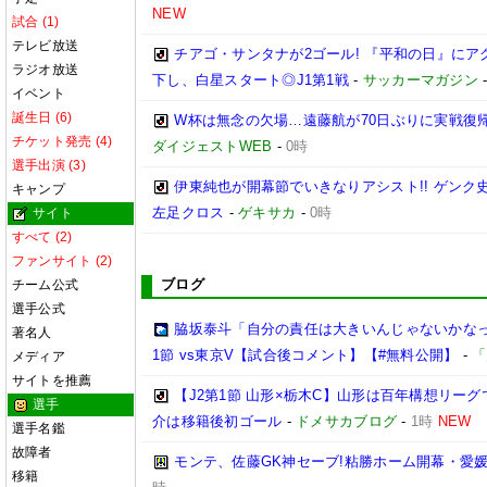
NEW
試合 (1)
テレビ放送
チアゴ・サンタナが2ゴール! 『平和の日』に
ラジオ放送
下し、白星スタート◎J1第1戦
-
サッカーマガジン
イベント
誕生日 (6)
W杯は無念の欠場…遠藤航が70日ぶりに実戦復帰
チケット発売 (4)
ダイジェストWEB
-
0時
選手出演 (3)
伊東純也が開幕節でいきなりアシスト!! ゲン
キャンプ
左足クロス
-
ゲキサカ
-
0時
サイト
すべて (2)
ファンサイト (2)
ブログ
チーム公式
選手公式
脇坂泰斗「自分の責任は大きいんじゃないかなっ
著名人
1節 vs東京V【試合後コメント】【#無料公開】
-
「
メディア
サイトを推薦
【J2第1節 山形×栃木C】山形は百年構想リー
選手
介は移籍後初ゴール
-
ドメサカブログ
-
1時
NEW
選手名鑑
故障者
モンテ、佐藤GK神セーブ!粘勝ホーム開幕・愛媛
移籍