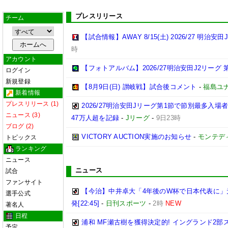
プレスリリース
チーム
【試合情報】AWAY 8/15(土) 2026/27 明治安田
時
アカウント
【フォトアルバム】2026/27明治安田J2リーグ 第
ログイン
新規登録
【8月9日(日) 讃岐戦】試合後コメント
-
福島ユ
新着情報
プレスリリース (1)
2026/27明治安田Jリーグ第1節で節別最多入場
ニュース (3)
47万人超を記録
-
Jリーグ
-
9日23時
ブログ (2)
VICTORY AUCTION実施のお知らせ
-
モンテデ
トピックス
ランキング
ニュース
ニュース
試合
ファンサイト
【今治】中井卓大「4年後のW杯で日本代表に」
選手公式
発[22:45]
-
日刊スポーツ
-
2時
NEW
著名人
日程
浦和 MF瀬古樹を獲得決定的! イングランド2
予定