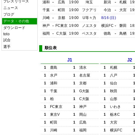
プレスリリース
浦和
-
広島
19:00
埼玉
新潟
-
札幌
19
ニュース
千葉
-
町田
19:00
フクアリ
今治
-
大宮
19
ブログ
川崎
-
京都
19:00
U等々力
8/16 (日)
データ・その他
神戸
-
FC東京
19:00
ノエスタ
横浜FC
-
磐田
18
ダウンロード
福岡
-
C大阪
19:00
ベススタ
徳島
-
鳥栖
19
toto
試合
選手
順位表
J1
J2
1
鹿島
1
清水
1
札幌
1
水戸
1
名古屋
1
八戸
1
浦和
1
京都
1
仙台
1
千葉
1
G大阪
1
秋田
1
柏
1
C大阪
1
山形
1
FC東京
1
神戸
1
いわき
1
東京V
1
岡山
1
栃木C
1
町田
1
広島
1
大宮
1
川崎
1
福岡
1
横浜FC