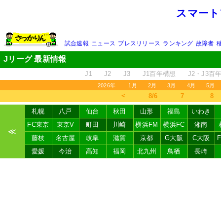
スマート
試合速報
ニュース
プレスリリース
ランキング
故障者
Jリーグ 最新情報
J1
J2
J3
J1百年構想
J2・J3百
2026年
1月
2月
3月
4月
5月
＜
8/6
7
8
札幌
八戸
仙台
秋田
山形
福島
いわき
FC東京
東京V
町田
川崎
横浜FM
横浜FC
湘南
≪
藤枝
名古屋
岐阜
滋賀
京都
G大阪
C大阪
愛媛
今治
高知
福岡
北九州
鳥栖
長崎