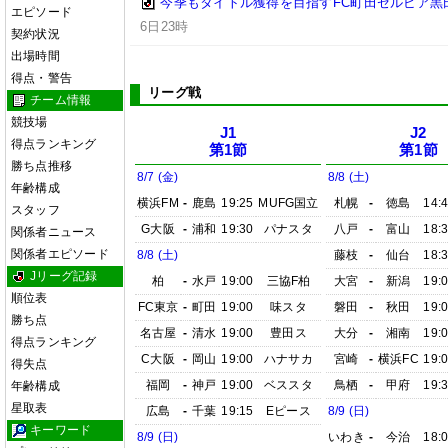
今季もタイトル獲得を目指すFC町田ゼルビア黒
エピソード
6日23時
契約状況
出場時間
得点・警告
リーグ戦
チーム情報
競技場
J1
J2
得点ランキング
第1節
第1節
勝ち点推移
8/7 (金)
8/8 (土)
年齢構成
横浜FM
-
鹿島
19:25
MUFG国立
札幌
-
徳島
14:
スタッフ
G大阪
-
浦和
19:30
パナスタ
八戸
-
富山
18:
関係者ニュース
関係者エピソード
8/8 (土)
藤枝
-
仙台
18:
Jリーグ記録
柏
-
水戸
19:00
三協F柏
大宮
-
新潟
19:
順位表
FC東京
-
町田
19:00
味スタ
磐田
-
秋田
19:
勝ち点
名古屋
-
清水
19:00
豊田ス
大分
-
湘南
19:
得点ランキング
C大阪
-
岡山
19:00
ハナサカ
宮崎
-
横浜FC
19:
得失点
福岡
-
神戸
19:00
ベススタ
鳥栖
-
甲府
19:
年齢構成
星取表
広島
-
千葉
19:15
Eピース
8/9 (日)
キーワード
8/9 (日)
いわき
-
今治
18: