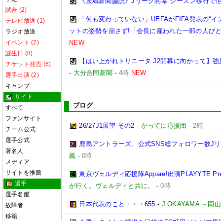
《茨城新聞論説》Jリーグ開幕 シーズン移行で
試合 (2)
「何も変わっていない」UEFAがFIFA発表の“
テレビ放送 (1)
ットの姿勢を崩さず!「会長に雇われた一部の人び
ラジオ放送
イベント (2)
NEW
誕生日 (8)
【はい上がれトリニータ J2開幕に向かって】
チケット発売 (6)
-
大分合同新聞
-
4時
NEW
選手出演 (2)
キャンプ
サイト
ブログ
すべて
ファンサイト
26/27J1展望 その2
-
かってに応援団
-
2時
チーム公式
選手公式
鹿島アントラーズ、公式SNS総フォロワー数J
著名人
義
-
0時
メディア
サイトを推薦
東京ヴェルディ応援隊Appare!出演PLAYYTE Pre
選手
が行く。ヴェルディと共に。
-
0時
選手名鑑
日本代表のこと・・・655
-
J OKAYAMA 
故障者
移籍