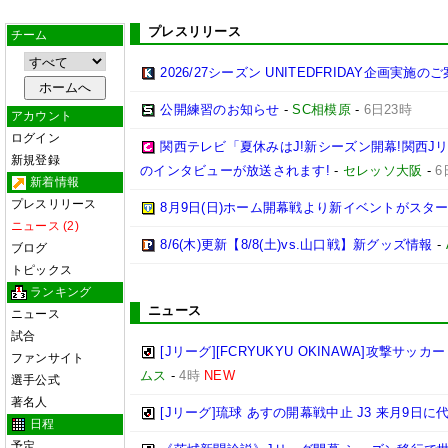
プレスリリース
チーム
2026/27シーズン UNITEDFRIDAY企画実施の
公開練習のお知らせ
-
SC相模原
-
6日23時
アカウント
ログイン
関西テレビ「夏休みはJ!新シーズン開幕!関西J
新規登録
のインタビューが放送されます!
-
セレッソ大阪
-
6
新着情報
プレスリリース
8月9日(日)ホーム開幕戦より新イベントがスター
ニュース (2)
8/6(木)更新【8/8(土)vs.山口戦】新グッズ情報
-
ブログ
トピックス
ランキング
ニュース
ニュース
試合
[Jリーグ][FCRYUKYU OKINAWA]攻撃サッカ
ファンサイト
ムス
-
4時
NEW
選手公式
著名人
[Jリーグ]琉球 あすの開幕戦中止 J3 来月9日
日程
予定