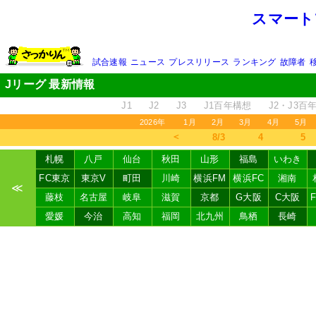
スマート
試合速報
ニュース
プレスリリース
ランキング
故障者
Jリーグ 最新情報
J1
J2
J3
J1百年構想
J2・J3百
2026年
1月
2月
3月
4月
5月
＜
8/3
4
5
札幌
八戸
仙台
秋田
山形
福島
いわき
FC東京
東京V
町田
川崎
横浜FM
横浜FC
湘南
≪
藤枝
名古屋
岐阜
滋賀
京都
G大阪
C大阪
愛媛
今治
高知
福岡
北九州
鳥栖
長崎