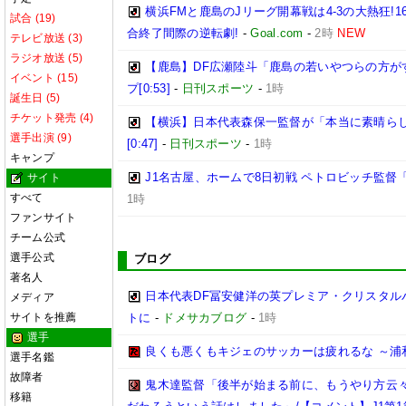
横浜FMと鹿島のJリーグ開幕戦は4-3の大熱狂!
試合 (19)
合終了間際の逆転劇!
-
Goal.com
-
2時
NEW
テレビ放送 (3)
ラジオ放送 (5)
【鹿島】DF広瀬陸斗「鹿島の若いやつらの方が
イベント (15)
プ[0:53]
-
日刊スポーツ
-
1時
誕生日 (5)
チケット発売 (4)
【横浜】日本代表森保一監督が「本当に素晴らし
選手出演 (9)
[0:47]
-
日刊スポーツ
-
1時
キャンプ
J1名古屋、ホームで8日初戦 ペトロビッチ監
サイト
すべて
1時
ファンサイト
チーム公式
選手公式
ブログ
著名人
日本代表DF冨安健洋の英プレミア・クリスタル
メディア
サイトを推薦
トに
-
ドメサカブログ
-
1時
選手
良くも悪くもキジェのサッカーは疲れるな ～浦
選手名鑑
故障者
鬼木達監督「後半が始まる前に、もうやり方云
移籍