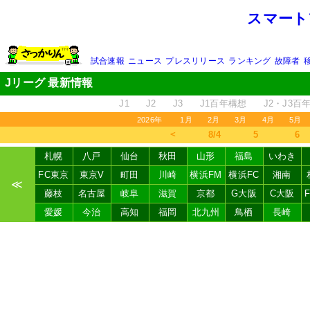
スマート
試合速報
ニュース
プレスリリース
ランキング
故障者
Jリーグ 最新情報
J1
J2
J3
J1百年構想
J2・J3百
2026年
1月
2月
3月
4月
5月
＜
8/4
5
6
札幌
八戸
仙台
秋田
山形
福島
いわき
FC東京
東京V
町田
川崎
横浜FM
横浜FC
湘南
≪
藤枝
名古屋
岐阜
滋賀
京都
G大阪
C大阪
愛媛
今治
高知
福岡
北九州
鳥栖
長崎