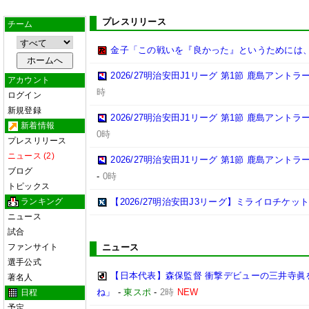
プレスリリース
チーム
金子「この戦いを『良かった』というためには
2026/27明治安田J1リーグ 第1節 鹿島アント
アカウント
時
ログイン
新規登録
2026/27明治安田J1リーグ 第1節 鹿島アント
新着情報
0時
プレスリリース
ニュース (2)
2026/27明治安田J1リーグ 第1節 鹿島アント
ブログ
-
0時
トピックス
ランキング
【2026/27明治安田J3リーグ】ミライロチケ
ニュース
試合
ファンサイト
ニュース
選手公式
【日本代表】森保監督 衝撃デビューの三井寺眞
著名人
ね」
-
東スポ
-
2時
NEW
日程
予定