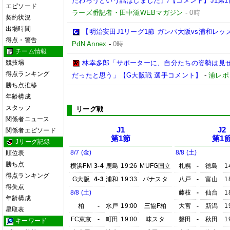
だわろうという話はしました」/【コメント】J1第1
エピソード
ラーズ番記者・田中滋WEBマガジン
-
0時
契約状況
出場時間
【明治安田J1リーグ1節 ガンバ大阪vs浦和レ
得点・警告
PdN Annex
-
0時
チーム情報
競技場
林幸多郎「サポーターに、自分たちの姿勢は見
得点ランキング
だったと思う」【G大阪戦 選手コメント】
-
浦レポ
勝ち点推移
年齢構成
スタッフ
リーグ戦
関係者ニュース
J1
J2
関係者エピソード
第1節
第1
Jリーグ記録
8/7 (金)
8/8 (土)
順位表
勝ち点
横浜FM
3-4
鹿島
19:26
MUFG国立
札幌
-
徳島
1
得点ランキング
G大阪
4-3
浦和
19:33
パナスタ
八戸
-
富山
1
得失点
8/8 (土)
藤枝
-
仙台
1
年齢構成
柏
-
水戸
19:00
三協F柏
大宮
-
新潟
1
星取表
FC東京
-
町田
19:00
味スタ
磐田
-
秋田
1
キーワード