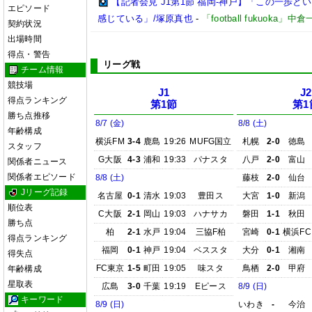
【記者会見 J1第1節 福岡-神戸】「この一歩
エピソード
感じている」/塚原真也
-
「football fukuoka」中
契約状況
出場時間
得点・警告
リーグ戦
チーム情報
競技場
J1
J2
得点ランキング
第1節
第1
勝ち点推移
8/7 (金)
8/8 (土)
年齢構成
横浜FM
3-4
鹿島
19:26
MUFG国立
札幌
2-0
徳島
スタッフ
G大阪
4-3
浦和
19:33
パナスタ
八戸
2-0
富山
関係者ニュース
関係者エピソード
8/8 (土)
藤枝
2-0
仙台
Jリーグ記録
名古屋
0-1
清水
19:03
豊田ス
大宮
1-0
新潟
順位表
C大阪
2-1
岡山
19:03
ハナサカ
磐田
1-1
秋田
勝ち点
柏
2-1
水戸
19:04
三協F柏
宮崎
0-1
横浜FC
得点ランキング
福岡
0-1
神戸
19:04
ベススタ
大分
0-1
湘南
得失点
FC東京
1-5
町田
19:05
味スタ
鳥栖
2-0
甲府
年齢構成
星取表
広島
3-0
千葉
19:19
Eピース
8/9 (日)
キーワード
8/9 (日)
いわき
-
今治