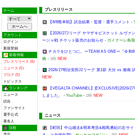
プレスリリース
チーム
【8/8熊本戦】試合結果・監督・選手コメント
-
【2026/27Jリーグ ヤマザキビスケット ルヴァン
アカウント
ージャ戦 チケット販売のお知らせ
-
ガイナーレ鳥
ログイン
新規登録
チカラをひとつに。ーTEAM AS ONEー『令
新着情報
栖
-
1時
NEW
プレスリリース (6)
ニュース (5)
2026/27明治安田J2リーグ 第1節 大分 vs 
ブログ (5)
NEW
トピックス
ランキング
【VEGALTA CHANNEL】|EXCLUSIVE|20
ニュース
しました。
-
YouTube
-
1時
NEW
試合
ファンサイト
選手公式
ニュース
著名人
【町田】中山雄太&明本考浩&相馬勇紀の左サイ
日程
予定
る」と自画自賛!
-
サッカーマガジン
-
2時
NEW