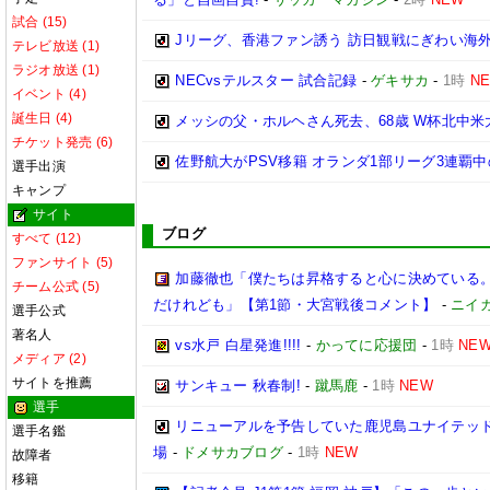
試合 (15)
Jリーグ、香港ファン誘う 訪日観戦にぎわい海
テレビ放送 (1)
ラジオ放送 (1)
NECvsテルスター 試合記録
-
ゲキサカ
-
1時
N
イベント (4)
誕生日 (4)
メッシの父・ホルヘさん死去、68歳 W杯北中
チケット発売 (6)
佐野航大がPSV移籍 オランダ1部リーグ3連覇
選手出演
キャンプ
サイト
ブログ
すべて (12)
ファンサイト (5)
加藤徹也「僕たちは昇格すると心に決めている
チーム公式 (5)
だけれども」【第1節・大宮戦後コメント】
-
ニイ
選手公式
著名人
vs水戸 白星発進!!!!
-
かってに応援団
-
1時
NE
メディア (2)
サイトを推薦
サンキュー 秋春制!
-
蹴馬鹿
-
1時
NEW
選手
リニューアルを予告していた鹿児島ユナイテッド
選手名鑑
場
-
ドメサカブログ
-
1時
NEW
故障者
移籍