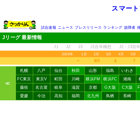
スマート
試合速報
ニュース
プレスリリース
ランキング
故障者
Jリーグ 最新情報
J1
J2
J3
J1百年構想
J2・J3百
2026年
1月
2月
3月
4月
5月
＜
8/5
6
7
札幌
八戸
仙台
秋田
山形
福島
いわき
FC東京
東京V
町田
川崎
横浜FM
横浜FC
湘南
≪
藤枝
名古屋
岐阜
滋賀
京都
G大阪
C大阪
愛媛
今治
高知
福岡
北九州
鳥栖
長崎