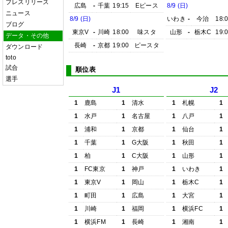
プレスリリース
広島
-
千葉
19:15
Eピース
8/9 (日)
ニュース
8/9 (日)
いわき
-
今治
18:
ブログ
東京V
-
川崎
18:00
味スタ
山形
-
栃木C
19:
データ・その他
長崎
-
京都
19:00
ピースタ
ダウンロード
toto
試合
順位表
選手
J1
J2
1
鹿島
1
清水
1
札幌
1
1
水戸
1
名古屋
1
八戸
1
1
浦和
1
京都
1
仙台
1
1
千葉
1
G大阪
1
秋田
1
1
柏
1
C大阪
1
山形
1
1
FC東京
1
神戸
1
いわき
1
1
東京V
1
岡山
1
栃木C
1
1
町田
1
広島
1
大宮
1
1
川崎
1
福岡
1
横浜FC
1
1
横浜FM
1
長崎
1
湘南
1