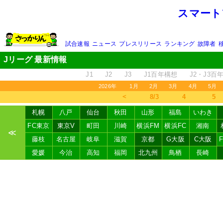
スマート
試合速報
ニュース
プレスリリース
ランキング
故障者
Jリーグ 最新情報
J1
J2
J3
J1百年構想
J2・J3百
2026年
1月
2月
3月
4月
5月
＜
8/3
4
5
札幌
八戸
仙台
秋田
山形
福島
いわき
FC東京
東京V
町田
川崎
横浜FM
横浜FC
湘南
≪
藤枝
名古屋
岐阜
滋賀
京都
G大阪
C大阪
愛媛
今治
高知
福岡
北九州
鳥栖
長崎