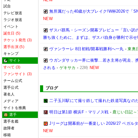
試合
無所属だった40歳が大ブレイク!W杯2026で「
テレビ放送
NEW
ラジオ放送
イベント
ザスパ群馬・シーズン開幕プレビュー「言い訳
誕生日 (5)
勝ち抜くために、まずは、ザスパ自身が勝利で示せ
チケット発売 (3)
選手出演 (5)
ヴァンラーレ 8日初戦/開幕戦勝利へ一丸
-
東奥
キャンプ
ウガンダサッカー界に衝撃…若き主将が死去、
サイト
すべて (3)
される
-
ゲキサカ
-
22時
NEW
ファンサイト (3)
チーム公式
選手公式
ブログ
著名人
二子玉川駅にて撮り鉄して撮れた鉄道写真なのだ!! (20
メディア
サイトを推薦
明日は第1節 横浜F・マリノス戦
-
鹿じい日記～
選手
選手名鑑
Jリーグは開幕前が一番楽しい 2026/27 ベガル
故障者
NEW
移籍