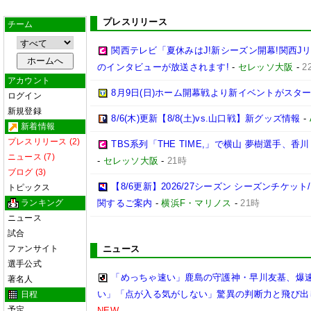
プレスリリース
チーム
関西テレビ「夏休みはJ!新シーズン開幕!関西J
のインタビューが放送されます!
-
セレッソ大阪
-
2
アカウント
8月9日(日)ホーム開幕戦より新イベントがスター
ログイン
新規登録
8/6(木)更新【8/8(土)vs.山口戦】新グッズ情報
-
新着情報
プレスリリース (2)
TBS系列「THE TIME,」で横山 夢樹選手、
ニュース (7)
-
セレッソ大阪
-
21時
ブログ (3)
【8/6更新】2026/27シーズン シーズンチケ
トピックス
ランキング
関するご案内
-
横浜F・マリノス
-
21時
ニュース
試合
ファンサイト
ニュース
選手公式
「めっちゃ速い」鹿島の守護神・早川友基、爆速
著名人
い」「点が入る気がしない」驚異の判断力と飛び出
日程
予定
NEW