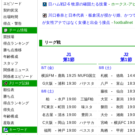
エピソード
日ハム戦2-6 牧原の確固たる技量
-
ホークス-アビ
契約状況
川口春奈と日本代表・板倉滉が授かり婚、かつ
出場時間
が女性アナではなく女優と出会う接点
-
footbal
得点・警告
チーム情報
競技場
リーグ戦
得点ランキング
勝ち点推移
J1
J2
年齢構成
第1節
第1節
スタッフ
8/7 (金)
8/8 (土)
関係者ニュース
横浜FM
-
鹿島
19:25
MUFG国立
札幌
-
徳島
14:
関係者エピソード
Jリーグ記録
G大阪
-
浦和
19:30
パナスタ
八戸
-
富山
18:
順位表
8/8 (土)
藤枝
-
仙台
18:
勝ち点
柏
-
水戸
19:00
三協F柏
大宮
-
新潟
19:
得点ランキング
FC東京
-
町田
19:00
味スタ
磐田
-
秋田
19:
得失点
名古屋
-
清水
19:00
豊田ス
大分
-
湘南
19:
年齢構成
C大阪
-
岡山
19:00
ハナサカ
宮崎
-
横浜FC
19:
星取表
キーワード
福岡
-
神戸
19:00
ベススタ
鳥栖
-
甲府
19: