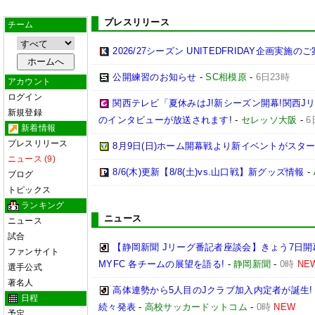
プレスリリース
チーム
2026/27シーズン UNITEDFRIDAY企画実施の
公開練習のお知らせ
-
SC相模原
-
6日23時
アカウント
ログイン
関西テレビ「夏休みはJ!新シーズン開幕!関西J
新規登録
のインタビューが放送されます!
-
セレッソ大阪
-
6
新着情報
プレスリリース
8月9日(日)ホーム開幕戦より新イベントがスター
ニュース (9)
8/6(木)更新【8/8(土)vs.山口戦】新グッズ情報
-
ブログ
トピックス
ランキング
ニュース
ニュース
試合
【静岡新聞 Jリーグ番記者座談会】きょう7日開
ファンサイト
MYFC 各チームの展望を語る!
-
静岡新聞
-
0時
NE
選手公式
著名人
高体連勢から5人目のJクラブ加入内定者が誕生!
日程
続々発表
-
高校サッカードットコム
-
0時
NEW
予定