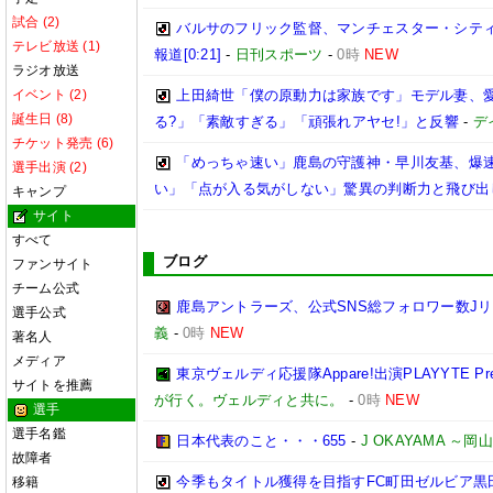
試合 (2)
バルサのフリック監督、マンチェスター・シティ
テレビ放送 (1)
報道[0:21]
-
日刊スポーツ
-
0時
NEW
ラジオ放送
イベント (2)
上田綺世「僕の原動力は家族です」モデル妻、
誕生日 (8)
る?」「素敵すぎる」「頑張れアヤセ!」と反響
-
デ
チケット発売 (6)
「めっちゃ速い」鹿島の守護神・早川友基、爆速
選手出演 (2)
い」「点が入る気がしない」驚異の判断力と飛び出
キャンプ
サイト
すべて
ブログ
ファンサイト
チーム公式
鹿島アントラーズ、公式SNS総フォロワー数J
選手公式
義
-
0時
NEW
著名人
メディア
東京ヴェルディ応援隊Appare!出演PLAYYTE Pre
サイトを推薦
が行く。ヴェルディと共に。
-
0時
NEW
選手
選手名鑑
日本代表のこと・・・655
-
J OKAYAMA 
故障者
今季もタイトル獲得を目指すFC町田ゼルビア黒
移籍