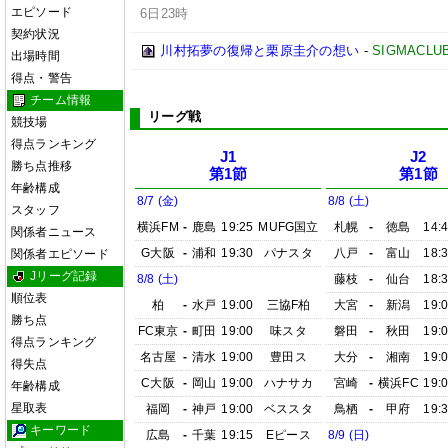
エピソード
6日23時
契約状況
川村拓夢の復帰と栗原圭介の想い
-
SIGMACLU
出場時間
得点・警告
チーム情報
リーグ戦
競技場
得点ランキング
J1
J2
勝ち点推移
第1節
第1節
年齢構成
8/7 (金)
8/8 (土)
スタッフ
横浜FM
-
鹿島
19:25
MUFG国立
札幌
-
徳島
14:
関係者ニュース
G大阪
-
浦和
19:30
パナスタ
八戸
-
富山
18:
関係者エピソード
Jリーグ記録
8/8 (土)
藤枝
-
仙台
18:
順位表
柏
-
水戸
19:00
三協F柏
大宮
-
新潟
19:
勝ち点
FC東京
-
町田
19:00
味スタ
磐田
-
秋田
19:
得点ランキング
名古屋
-
清水
19:00
豊田ス
大分
-
湘南
19:
得失点
C大阪
-
岡山
19:00
ハナサカ
宮崎
-
横浜FC
19:
年齢構成
星取表
福岡
-
神戸
19:00
ベススタ
鳥栖
-
甲府
19:
キーワード
広島
-
千葉
19:15
Eピース
8/9 (日)