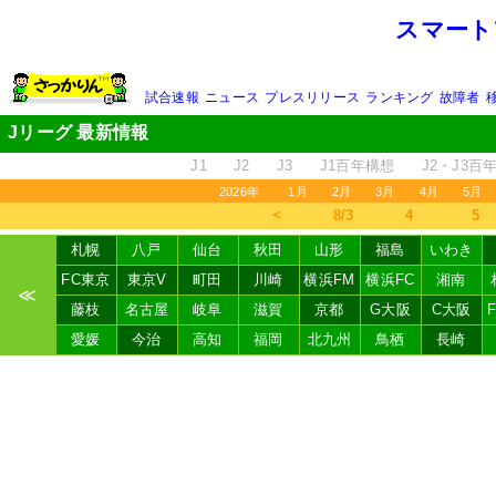
スマート
試合速報
ニュース
プレスリリース
ランキング
故障者
Jリーグ 最新情報
J1
J2
J3
J1百年構想
J2・J3百
2026年
1月
2月
3月
4月
5月
＜
8/3
4
5
札幌
八戸
仙台
秋田
山形
福島
いわき
FC東京
東京V
町田
川崎
横浜FM
横浜FC
湘南
≪
藤枝
名古屋
岐阜
滋賀
京都
G大阪
C大阪
愛媛
今治
高知
福岡
北九州
鳥栖
長崎