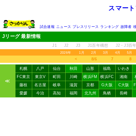
スマート
試合速報
ニュース
プレスリリース
ランキング
故障者
Jリーグ 最新情報
J1
J2
J3
J1百年構想
J2・J3百
2026年
1月
2月
3月
4月
5月
＜
8/6
7
8
札幌
八戸
仙台
秋田
山形
福島
いわき
FC東京
東京V
町田
川崎
横浜FM
横浜FC
湘南
≪
藤枝
名古屋
岐阜
滋賀
京都
G大阪
C大阪
愛媛
今治
高知
福岡
北九州
鳥栖
長崎