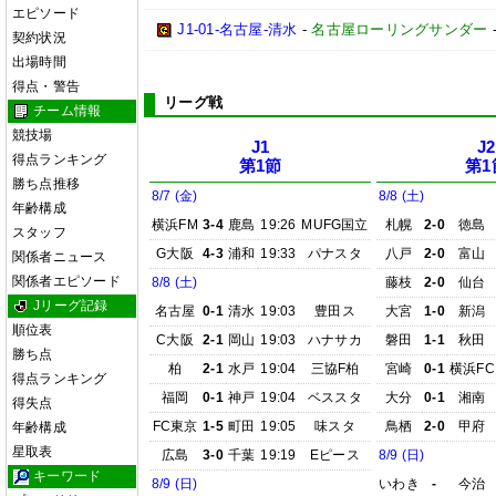
エピソード
J1-01-名古屋-清水
-
名古屋ローリングサンダー
契約状況
出場時間
得点・警告
リーグ戦
チーム情報
競技場
J1
J2
得点ランキング
第1節
第1
勝ち点推移
8/7 (金)
8/8 (土)
年齢構成
横浜FM
3-4
鹿島
19:26
MUFG国立
札幌
2-0
徳島
スタッフ
G大阪
4-3
浦和
19:33
パナスタ
八戸
2-0
富山
関係者ニュース
関係者エピソード
8/8 (土)
藤枝
2-0
仙台
Jリーグ記録
名古屋
0-1
清水
19:03
豊田ス
大宮
1-0
新潟
順位表
C大阪
2-1
岡山
19:03
ハナサカ
磐田
1-1
秋田
勝ち点
柏
2-1
水戸
19:04
三協F柏
宮崎
0-1
横浜FC
得点ランキング
福岡
0-1
神戸
19:04
ベススタ
大分
0-1
湘南
得失点
FC東京
1-5
町田
19:05
味スタ
鳥栖
2-0
甲府
年齢構成
星取表
広島
3-0
千葉
19:19
Eピース
8/9 (日)
キーワード
8/9 (日)
いわき
-
今治