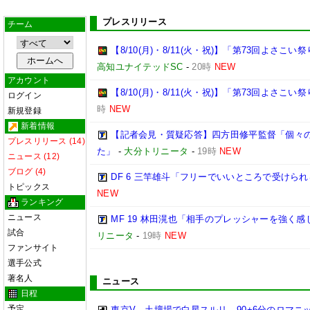
プレスリリース
チーム
【8/10(月)・8/11(火・祝)】「第73回よさ
高知ユナイテッドSC
-
20時
NEW
アカウント
【8/10(月)・8/11(火・祝)】「第73回よさこ
ログイン
時
NEW
新規登録
新着情報
【記者会見・質疑応答】四方田修平監督「個々
プレスリリース (14)
た」
-
大分トリニータ
-
19時
NEW
ニュース (12)
ブログ (4)
DF 6 三竿雄斗「フリーでいいところで受けら
トピックス
NEW
ランキング
ニュース
MF 19 林田滉也「相手のプレッシャーを強く
試合
リニータ
-
19時
NEW
ファンサイト
選手公式
著名人
ニュース
日程
予定
東京V、土壇場で白星スルリ…90+6分のロマニ