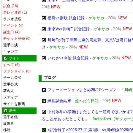
試合 (16)
20時
NEW
テレビ放送 (1)
福島vs讃岐 試合記録
-
ゲキサカ
-
20時
NEW
ラジオ放送
イベント (4)
東京Vvs川崎F 試合記録
-
ゲキサカ
-
20時
NEW
誕生日 (4)
チケット発売 (6)
川崎Fが終了間際に劇的同点弾、東京Vは溝口修
選手出演
け
-
ゲキサカ
-
20時
NEW
キャンプ
いわきvs今治 試合記録
-
ゲキサカ
-
20時
NEW
サイト
すべて (6)
ファンサイト (6)
ブログ
チーム公式
選手公式
フォーメーションまとめ26/27シーズン
-
「川崎
著名人
メディア
練習試合結果
-
超へだら日記
-
20時
NEW
サイトを推薦
選手
中村敬斗の移籍はまたしても一筋縄ではいかず
選手名鑑
ることがあったとしても」
-
footballnet【サッ
故障者
<試合終了>2026-27 J1第1節・vs川崎戦(2026/08/
移籍