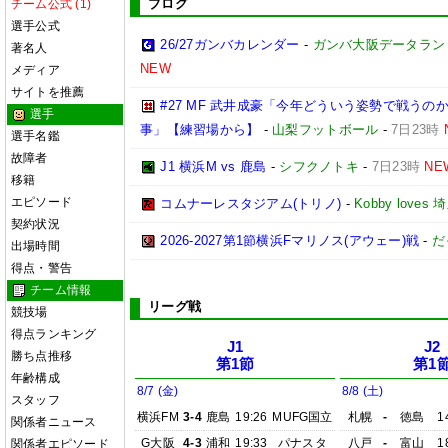
ブログ
チーム公式 (1)
選手公式
26/27ガンバカレンダー
-
ガンバ大阪データランド(GA
著名人
NEW
メディア
サイトを推薦
#27 MF 武井成豪「今年どういう姿勢で戦う
選手
事」【練習場から】
-
山梨フットボール
-
7日23時
選手名鑑
故障者
J1 横浜M vs 鹿島
-
シフクノトキ
-
7日23時
NE
移籍
エピソード
コムナーレスタジアム(トリノ)
-
Kobby love
契約状況
2026-2027第1節横浜Fマリノス(アウェー)戦
-
だ
出場時間
得点・警告
チーム情報
リーグ戦
競技場
得点ランキング
J1
J2
勝ち点推移
第1節
第1
年齢構成
8/7 (金)
8/8 (土)
スタッフ
横浜FM
3-4
鹿島
19:26
MUFG国立
札幌
-
徳島
1
関係者ニュース
G大阪
4-3
浦和
19:33
パナスタ
八戸
-
富山
1
関係者エピソード