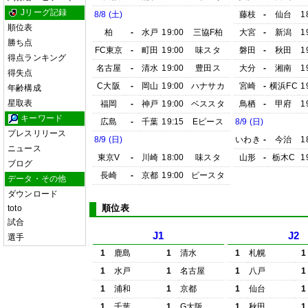
Jリーグ記録
8/8 (土)
藤枝
-
仙台
1
順位表
柏
-
水戸
19:00
三協F柏
大宮
-
新潟
1
勝ち点
FC東京
-
町田
19:00
味スタ
磐田
-
秋田
1
得点ランキング
名古屋
-
清水
19:00
豊田ス
大分
-
湘南
1
得失点
C大阪
-
岡山
19:00
ハナサカ
宮崎
-
横浜FC
1
年齢構成
星取表
福岡
-
神戸
19:00
ベススタ
鳥栖
-
甲府
1
キーワード
広島
-
千葉
19:15
Eピース
8/9 (日)
プレスリリース
8/9 (日)
いわき
-
今治
1
ニュース
東京V
-
川崎
18:00
味スタ
山形
-
栃木C
1
ブログ
長崎
-
京都
19:00
ピースタ
データ・その他
ダウンロード
順位表
toto
試合
J1
J2
選手
1
鹿島
1
清水
1
札幌
1
1
水戸
1
名古屋
1
八戸
1
1
浦和
1
京都
1
仙台
1
1
千葉
1
G大阪
1
秋田
1