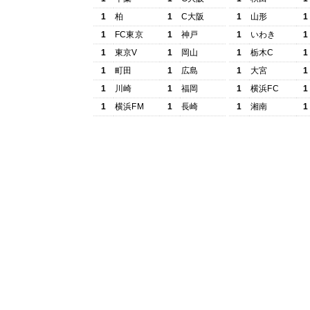
1
柏
1
C大阪
1
山形
1
1
FC東京
1
神戸
1
いわき
1
1
東京V
1
岡山
1
栃木C
1
1
町田
1
広島
1
大宮
1
1
川崎
1
福岡
1
横浜FC
1
1
横浜FM
1
長崎
1
湘南
1