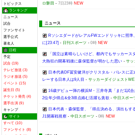
ロ磐田
-
7日23時
NEW
トピックス
ランキング
ニュース
ニュース
試合
ファンサイト
RソシエダードがレアルFWエンドリッキに照準
選手公式
に[23:47]
-
日刊スポーツ
-
0時
NEW
著名人
日程
「国立は素晴らしいけど、都内でもサッカースタ
予定
大熱狂の開幕戦後に森保監督が明かした思い
-
サッ
試合 (19)
テレビ放送 (3)
日本代表DF冨安健洋がクリスタル・パレスに正
ラジオ放送 (5)
レーする日本人は9人目
-
サッカーダイジェストWE
イベント (15)
誕生日 (5)
16歳デビュー弾の横浜M・三井寺真「まだ1試
チケット発売 (4)
2位年少得点&全3得点絡む活躍も貪欲
-
中日スポー
選手出演 (9)
日本代表・森保監督、「得点決める、演出もする」
キャンプ
J1開幕戦視察
-
中日スポーツ
-
0時
NEW
サイト
すべて (10)
ファンサイト (8)