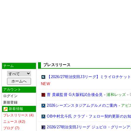
プレスリリース
チーム
【2026/27明治安田J3リーグ】ミライロチケ
NEW
アカウント
曺 貴裁監督 G大阪戦試合後会見
-
浦和レッズ
-
ログイン
新規登録
2026シーズンスタジアムグルメのご案内
-
アビ
新着情報
プレスリリース (4)
OB中村北斗氏 クラブ・フェロー契約更新のお
ニュース (42)
2026/27明治安田Jリーグ ジュビロ・グリー
ブログ (7)