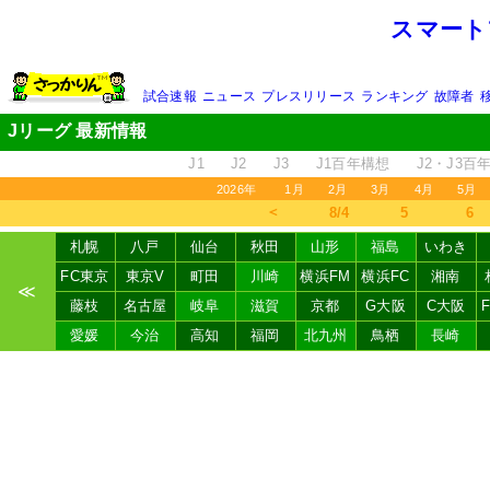
スマート
試合速報
ニュース
プレスリリース
ランキング
故障者
Jリーグ 最新情報
J1
J2
J3
J1百年構想
J2・J3百
2026年
1月
2月
3月
4月
5月
＜
8/4
5
6
札幌
八戸
仙台
秋田
山形
福島
いわき
FC東京
東京V
町田
川崎
横浜FM
横浜FC
湘南
≪
藤枝
名古屋
岐阜
滋賀
京都
G大阪
C大阪
愛媛
今治
高知
福岡
北九州
鳥栖
長崎