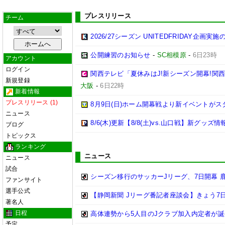
プレスリリース
チーム
2026/27シーズン UNITEDFRIDAY企画実
公開練習のお知らせ
-
SC相模原
-
6日23時
アカウント
ログイン
関西テレビ「夏休みはJ!新シーズン開幕!関
新規登録
大阪
-
6日22時
新着情報
プレスリリース (1)
8月9日(日)ホーム開幕戦より新イベントがス
ニュース
8/6(木)更新【8/8(土)vs.山口戦】新グッズ情
ブログ
トピックス
ランキング
ニュース
ニュース
試合
シーズン移行のサッカーJリーグ、7日開幕 
ファンサイト
選手公式
【静岡新聞 Jリーグ番記者座談会】きょう7日
著名人
日程
高体連勢から5人目のJクラブ加入内定者が誕
予定