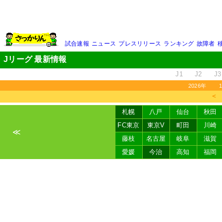
試合速報
ニュース
プレスリリース
ランキング
故障者
Jリーグ 最新情報
J1
J2
J3
2026年
＜
札幌
八戸
仙台
秋田
FC東京
東京V
町田
川崎
≪
藤枝
名古屋
岐阜
滋賀
愛媛
今治
高知
福岡