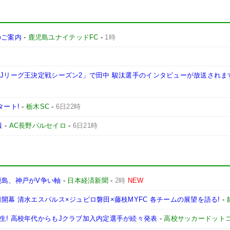
施のご案内
-
鹿児島ユナイテッドFC
-
1時
西Jリーグ王決定戦シーズン2」で田中 駿汰選手のインタビューが放送されま
タート!
-
栃木SC
-
6日22時
報
-
AC長野パルセイロ
-
6日21時
鹿島、神戸がV争い軸
-
日本経済新聞
-
2時
NEW
開幕 清水エスパルス×ジュビロ磐田×藤枝MYFC 各チームの展望を語る!
-
生! 高校年代からもJクラブ加入内定選手が続々発表
-
高校サッカードット