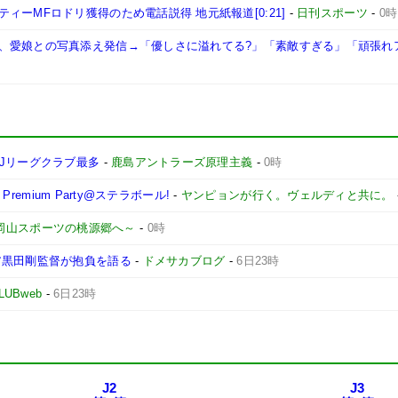
ーMFロドリ獲得のため電話説得 地元紙報道[0:21]
-
日刊スポーツ
-
0時
、愛娘との写真添え発信→「優しさに溢れてる?」「素敵すぎる」「頑張れ
Jリーグクラブ最多
-
鹿島アントラーズ原理主義
-
0時
remium Party@ステラボール!
-
ヤンピョンが行く。ヴェルディと共に。
 ～岡山スポーツの桃源郷へ～
-
0時
ア黒田剛監督が抱負を語る
-
ドメサカブログ
-
6日23時
LUBweb
-
6日23時
J2
J3