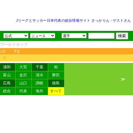
Jリーグとサッカー日本代表の総合情報サイト さっかりん
-
ゲストさん
FAワールドカップ
12月
予定
＞
浦和
大宮
千葉
柏
富山
金沢
清水
磐田
≫
広島
山口
讃岐
徳島
総合
代表
海外
すべて