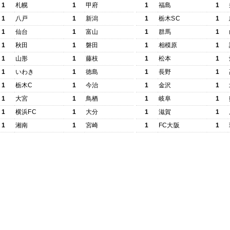
1
札幌
1
甲府
1
福島
1
1
八戸
1
新潟
1
栃木SC
1
1
仙台
1
富山
1
群馬
1
1
秋田
1
磐田
1
相模原
1
1
山形
1
藤枝
1
松本
1
1
いわき
1
徳島
1
長野
1
1
栃木C
1
今治
1
金沢
1
1
大宮
1
鳥栖
1
岐阜
1
1
横浜FC
1
大分
1
滋賀
1
1
湘南
1
宮崎
1
FC大阪
1