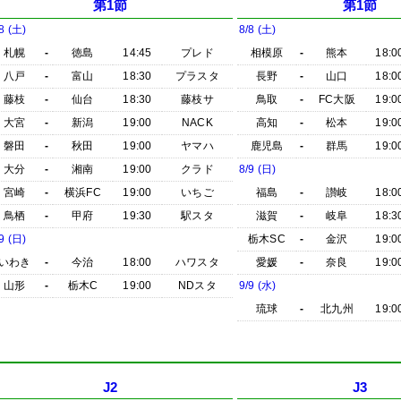
第1節
第1節
8 (土)
8/8 (土)
札幌
-
徳島
14:45
プレド
相模原
-
熊本
18:0
八戸
-
富山
18:30
プラスタ
長野
-
山口
18:0
藤枝
-
仙台
18:30
藤枝サ
鳥取
-
FC大阪
19:0
大宮
-
新潟
19:00
NACK
高知
-
松本
19:0
磐田
-
秋田
19:00
ヤマハ
鹿児島
-
群馬
19:0
大分
-
湘南
19:00
クラド
8/9 (日)
宮崎
-
横浜FC
19:00
いちご
福島
-
讃岐
18:0
鳥栖
-
甲府
19:30
駅スタ
滋賀
-
岐阜
18:3
9 (日)
栃木SC
-
金沢
19:0
いわき
-
今治
18:00
ハワスタ
愛媛
-
奈良
19:0
山形
-
栃木C
19:00
NDスタ
9/9 (水)
琉球
-
北九州
19:0
J2
J3