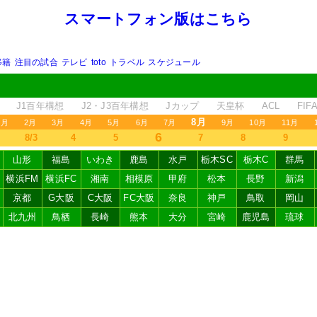
スマートフォン版はこちら
移籍
注目の試合
テレビ
toto
トラベル
スケジュール
J1百年構想
J2・J3百年構想
Jカップ
天皇杯
ACL
FI
8月
1月
2月
3月
4月
5月
6月
7月
9月
10月
11月
6
8/3
4
5
7
8
9
山形
福島
いわき
鹿島
水戸
栃木SC
栃木C
群馬
横浜FM
横浜FC
湘南
相模原
甲府
松本
長野
新潟
京都
G大阪
C大阪
FC大阪
奈良
神戸
鳥取
岡山
北九州
鳥栖
長崎
熊本
大分
宮崎
鹿児島
琉球