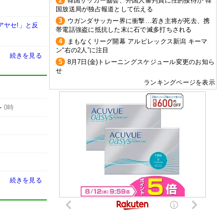
2
韓国サッカー協会、外国人審判員に性的接待か 韓
国放送局が独占報道として伝える
3
ウガンダサッカー界に衝撃…若き主将が死去、携
アヤセ!」と反
帯電話強盗に抵抗した末に石で滅多打ちされる
4
まもなくリーグ開幕 アルビレックス新潟 キーマ
ン“右の2人”に注目
続きを見る
5
8月7日(金)トレーニングスケジュール変更のお知ら
せ
ランキングページを表示
-
0時
続きを見る