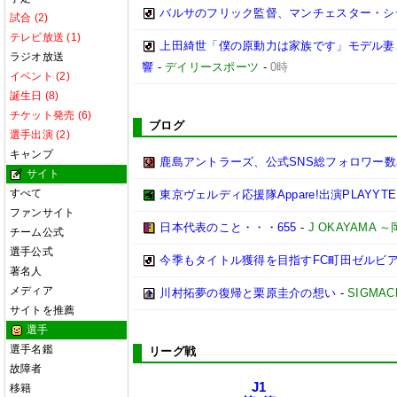
バルサのフリック監督、マンチェスター・シティ
試合 (2)
テレビ放送 (1)
上田綺世「僕の原動力は家族です」モデル妻
ラジオ放送
響
-
デイリースポーツ
-
0時
イベント (2)
誕生日 (8)
チケット発売 (6)
ブログ
選手出演 (2)
キャンプ
鹿島アントラーズ、公式SNS総フォロワー数
サイト
すべて
東京ヴェルディ応援隊Appare!出演PLAYYTE P
ファンサイト
日本代表のこと・・・655
-
J OKAYAMA
チーム公式
選手公式
今季もタイトル獲得を目指すFC町田ゼルビ
著名人
メディア
川村拓夢の復帰と栗原圭介の想い
-
SIGMAC
サイトを推薦
選手
選手名鑑
リーグ戦
故障者
J1
移籍