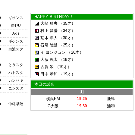
HAPPY BIRTHDAY !
0
ギオンス
大崎 玲央
（35才）
0
長野U
村上 昌謙
（34才）
0
Axis
荒木 隼人
（30才）
0
ギケンス
石尾 陸登
（25才）
0
白波スタ
イ ヨンジュン
（20才）
大藤 颯太
（19才）
0
とうスタ
古賀 竣
（19才）
0
ハトスタ
田中 希和
（19才）
0
カンセキ
本日の試合
0
ニンスタ
J1
横浜FM
19:25
鹿島
0
沖縄県陸
G大阪
19:30
浦和