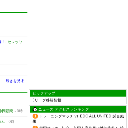
す!
-
セレッソ
続きを見る
ピックアップ
Jリーグ移籍情報
ニュース アクセスランキング
静岡新聞
-
0時
1
トレーニングマッチ vs EDO ALL UNITED 試合結
果
コム
-
0時