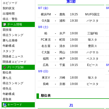
第1節
エピソード
8/7 (金)
8/
契約状況
出場時間
横浜FM
-
鹿島
19:25
MUFG国立
得点・警告
G大阪
-
浦和
19:30
パナスタ
チーム情報
8/8 (土)
競技場
柏
-
水戸
19:00
三協F柏
得点ランキング
FC東京
-
町田
19:00
味スタ
勝ち点推移
年齢構成
名古屋
-
清水
19:00
豊田ス
スタッフ
C大阪
-
岡山
19:00
ハナサカ
関係者ニュース
福岡
-
神戸
19:00
ベススタ
関係者エピソード
広島
-
千葉
19:15
Eピース
8/
Jリーグ記録
8/9 (日)
順位表
東京V
-
川崎
18:00
味スタ
勝ち点
得点ランキング
長崎
-
京都
19:00
ピースタ
得失点
年齢構成
順位表
星取表
キーワード
J1