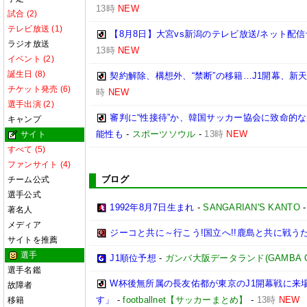
13時
NEW
試合 (2)
テレビ放送 (1)
【8月8日】大宮vs新潟のテレビ放送/ネット配信
ラジオ放送
13時
NEW
イベント (2)
誕生日 (8)
契約解除、構想外、“禁断”の移籍…J1開幕、新
チケット発売 (6)
時
NEW
選手出演 (2)
審判に“性接待”か、韓国サッカー協会に致命的
キャンプ
能性も
-
スポーツソウル
-
13時
NEW
サイト
すべて (5)
ファンサイト (4)
ブログ
チーム公式
選手公式
1992年8月7日生まれ
-
SANGARIAN'S KANTO
著名人
メディア
ジーコと共に～行こう!国立へ!!鹿島と共に戦うため
サイトを推薦
選手
J1順位予想
-
ガンバ大阪データランド(GAMBA OSAK
選手名鑑
W杯後無所属の長友佑都が東京のJ1開幕戦に来
故障者
す」
-
footballnet【サッカーまとめ】
-
13時
NEW
移籍