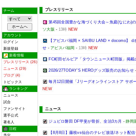
プレスリリース
チーム
第45回全国豊かな海づくり大会～魚庭(なにわ)
ソ大阪
-
13時
NEW
アカウント
【アビスパ福岡 × SAIBU LAND × doco
ログイン
せ
-
アビスパ福岡
-
13時
NEW
新規登録
新着情報
FC町田ゼルビア「タウンニュース町田版」掲載
プレスリリース (26)
ニュース (29)
2026/27TODAY’S HEROグッズ販売のお知らせ
ブログ (4)
毎月12日開催「Jリーグオンラインストア サポ
トピックス
ランキング
NEW
ニュース
試合
ファンサイト
ニュース
選手公式
ジュビロ磐田 DF甲斐が骨折、全治3カ月
-
静岡
著名人
日程
【8月8日】藤枝vs仙台のテレビ放送/ネット配信
予定