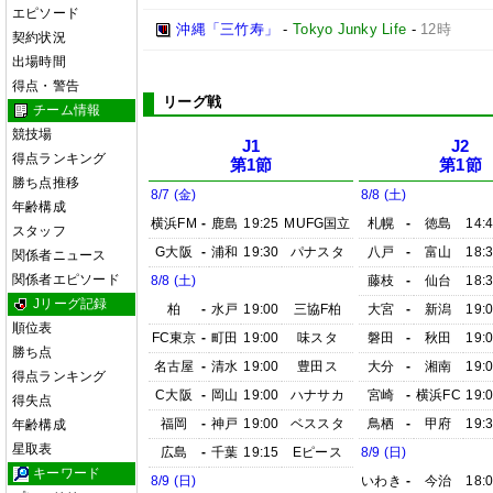
エピソード
沖縄「三竹寿」
-
Tokyo Junky Life
-
12時
契約状況
出場時間
得点・警告
リーグ戦
チーム情報
競技場
J1
J2
得点ランキング
第1節
第1節
勝ち点推移
8/7 (金)
8/8 (土)
年齢構成
横浜FM
-
鹿島
19:25
MUFG国立
札幌
-
徳島
14:
スタッフ
G大阪
-
浦和
19:30
パナスタ
八戸
-
富山
18:
関係者ニュース
関係者エピソード
8/8 (土)
藤枝
-
仙台
18:
Jリーグ記録
柏
-
水戸
19:00
三協F柏
大宮
-
新潟
19:
順位表
FC東京
-
町田
19:00
味スタ
磐田
-
秋田
19:
勝ち点
名古屋
-
清水
19:00
豊田ス
大分
-
湘南
19:
得点ランキング
C大阪
-
岡山
19:00
ハナサカ
宮崎
-
横浜FC
19:
得失点
福岡
-
神戸
19:00
ベススタ
鳥栖
-
甲府
19:
年齢構成
星取表
広島
-
千葉
19:15
Eピース
8/9 (日)
キーワード
8/9 (日)
いわき
-
今治
18: