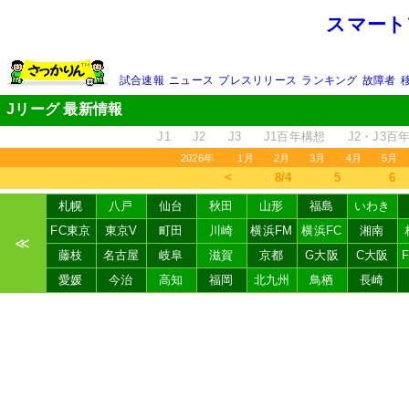
スマート
試合速報
ニュース
プレスリリース
ランキング
故障者
Jリーグ 最新情報
J1
J2
J3
J1百年構想
J2・J3百
2026年
1月
2月
3月
4月
5月
＜
8/4
5
6
札幌
八戸
仙台
秋田
山形
福島
いわき
FC東京
東京V
町田
川崎
横浜FM
横浜FC
湘南
≪
藤枝
名古屋
岐阜
滋賀
京都
G大阪
C大阪
愛媛
今治
高知
福岡
北九州
鳥栖
長崎