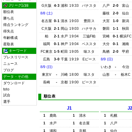
Jリーグ記録
G大阪
4-3
浦和
19:33
パナスタ
八戸
2-0
富山
順位表
8/8 (土)
藤枝
2-0
仙台
勝ち点
名古屋
0-1
清水
19:03
豊田ス
大宮
1-0
新潟
得点ランキング
C大阪
2-1
岡山
19:03
ハナサカ
磐田
1-1
秋田
得失点
柏
2-1
水戸
19:04
三協F柏
宮崎
0-1
横浜FC
年齢構成
福岡
0-1
神戸
19:04
ベススタ
大分
0-1
湘南
星取表
キーワード
FC東京
1-5
町田
19:05
味スタ
鳥栖
2-0
甲府
プレスリリース
広島
3-0
千葉
19:19
Eピース
8/9 (日)
ニュース
8/9 (日)
いわき
-
今治
ブログ
東京V
-
川崎
18:00
味スタ
山形
-
栃木C
データ・その他
長崎
-
京都
19:00
ピースタ
ダウンロード
toto
試合
順位表
選手
J1
J
1
鹿島
1
清水
1
札幌
1
水戸
1
名古屋
1
八戸
1
浦和
1
京都
1
仙台