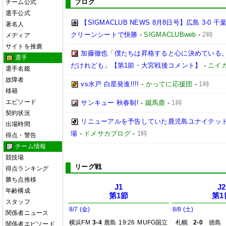
ブログ
チーム公式
選手公式
【SIGMACLUB NEWS 8月8日号】広島 3
著名人
クリーンシートで快勝
-
SIGMACLUBweb
-
2時
メディア
サイトを推薦
加藤徹也「僕たちは昇格すると心に決めている
選手
だけれども」【第1節・大宮戦後コメント】
-
ニイ
選手名鑑
故障者
vs水戸 白星発進!!!!
-
かってに応援団
-
1時
移籍
エピソード
サンキュー 秋春制!
-
蹴馬鹿
-
1時
契約状況
リニューアルを予告していた鹿児島ユナイテッド
出場時間
場
-
ドメサカブログ
-
1時
得点・警告
チーム情報
競技場
リーグ戦
得点ランキング
勝ち点推移
J1
J2
年齢構成
第1節
第1
スタッフ
8/7 (金)
8/8 (土)
関係者ニュース
横浜FM
3-4
鹿島
19:26
MUFG国立
札幌
2-0
徳島
関係者エピソード