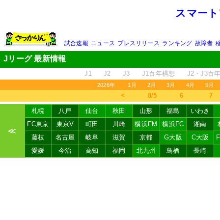
スマート
試合速報
ニュース
プレスリリース
ランキング
故障者
Jリーグ 最新情報
J1
J2
J3
J1百年構想
J2・J3百
2026年
1月
2月
3月
4月
5月
＜
8/5
6
7
札幌
八戸
仙台
秋田
山形
福島
いわき
FC東京
東京V
町田
川崎
横浜FM
横浜FC
湘南
≪
藤枝
名古屋
岐阜
滋賀
京都
G大阪
C大阪
愛媛
今治
高知
福岡
北九州
鳥栖
長崎