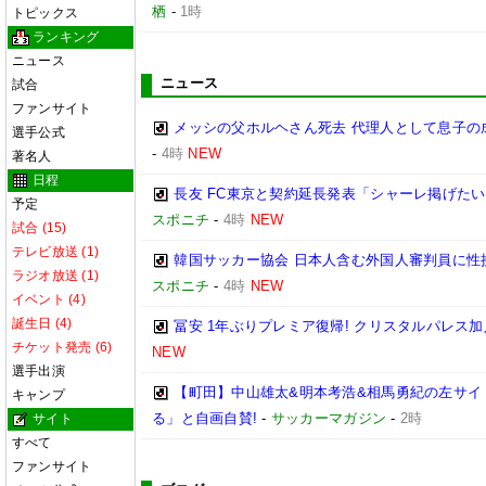
栖
-
1時
トピックス
ランキング
ニュース
ニュース
試合
ファンサイト
メッシの父ホルヘさん死去 代理人として息子の
選手公式
-
4時
NEW
著名人
日程
長友 FC東京と契約延長発表「シャーレ掲げたい
予定
スポニチ
-
4時
NEW
試合 (15)
テレビ放送 (1)
韓国サッカー協会 日本人含む外国人審判員に性
ラジオ放送 (1)
スポニチ
-
4時
NEW
イベント (4)
誕生日 (4)
冨安 1年ぶりプレミア復帰! クリスタルパレス加
チケット発売 (6)
NEW
選手出演
【町田】中山雄太&明本考浩&相馬勇紀の左サイ
キャンプ
る」と自画自賛!
-
サッカーマガジン
-
2時
サイト
すべて
ファンサイト