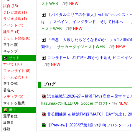
ストWEB
-
7時
NEW
試合 (15)
テレビ放送 (1)
【バイタルエリアの仕事人】vol.67 ナルシス
ラジオ放送 (1)
は…」スペイン、イングランド、そして日本へ――
イベント (4)
ェストWEB
-
7時
NEW
誕生日 (4)
チケット発売 (6)
「最悪、大敗したらどうなるのか…」5-1大勝
選手出演
緊張」
-
サッカーダイジェストWEB
-
7時
NEW
キャンプ
コンサドーレ J1昇格へ確かな手応え ビニペ
サイト
すべて (16)
-
7時
NEW
ファンサイト (8)
チーム公式 (3)
選手公式
ブログ
著名人
試合観戦記2026-27～横浜FMvs鹿島～暑す
メディア (5)
サイトを推薦
kazumaxのFIELD OF Soccer ブログ!
-
7時
NEW
選手
非公開練習 & 横浜FM戦“MATCH DAY”先出し,2026
選手名鑑
故障者
【Preview】2026/27第1節 vs川崎フロンターレ(
移籍