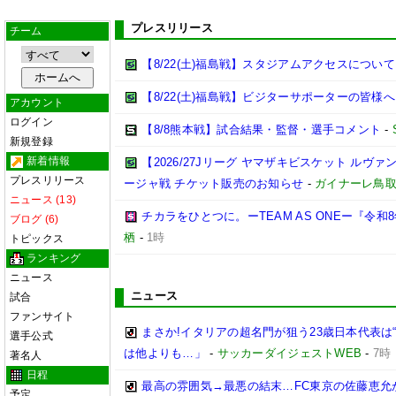
プレスリリース
チーム
【8/22(土)福島戦】スタジアムアクセスについて
【8/22(土)福島戦】ビジターサポーターの皆様へ
アカウント
ログイン
【8/8熊本戦】試合結果・監督・選手コメント
-
新規登録
新着情報
【2026/27Jリーグ ヤマザキビスケット ルヴァン
プレスリリース
ージャ戦 チケット販売のお知らせ
-
ガイナーレ鳥
ニュース (13)
チカラをひとつに。ーTEAM AS ONEー『令
ブログ (6)
栖
-
1時
トピックス
ランキング
ニュース
ニュース
試合
ファンサイト
まさか!イタリアの超名門が狙う23歳日本代表は“
選手公式
は他よりも…」
-
サッカーダイジェストWEB
-
7時
著名人
日程
最高の雰囲気→最悪の結末…FC東京の佐藤恵允
予定