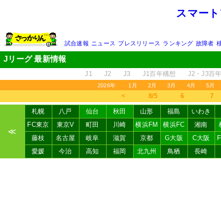
スマート
試合速報
ニュース
プレスリリース
ランキング
故障者
Jリーグ 最新情報
J1
J2
J3
J1百年構想
J2・J3百
2026年
1月
2月
3月
4月
5月
＜
8/5
6
7
札幌
八戸
仙台
秋田
山形
福島
いわき
FC東京
東京V
町田
川崎
横浜FM
横浜FC
湘南
≪
藤枝
名古屋
岐阜
滋賀
京都
G大阪
C大阪
愛媛
今治
高知
福岡
北九州
鳥栖
長崎