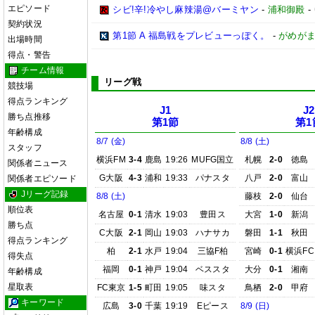
エピソード
シビ!辛!冷やし麻辣湯@バーミヤン
-
浦和御殿
-
契約状況
第1節 A 福島戦をプレビューっぽく。
-
がめが
出場時間
得点・警告
チーム情報
リーグ戦
競技場
得点ランキング
J1
J2
勝ち点推移
第1節
第1
年齢構成
8/7 (金)
8/8 (土)
スタッフ
横浜FM
3-4
鹿島
19:26
MUFG国立
札幌
2-0
徳島
関係者ニュース
G大阪
4-3
浦和
19:33
パナスタ
八戸
2-0
富山
関係者エピソード
Jリーグ記録
8/8 (土)
藤枝
2-0
仙台
順位表
名古屋
0-1
清水
19:03
豊田ス
大宮
1-0
新潟
勝ち点
C大阪
2-1
岡山
19:03
ハナサカ
磐田
1-1
秋田
得点ランキング
柏
2-1
水戸
19:04
三協F柏
宮崎
0-1
横浜FC
得失点
福岡
0-1
神戸
19:04
ベススタ
大分
0-1
湘南
年齢構成
星取表
FC東京
1-5
町田
19:05
味スタ
鳥栖
2-0
甲府
キーワード
広島
3-0
千葉
19:19
Eピース
8/9 (日)