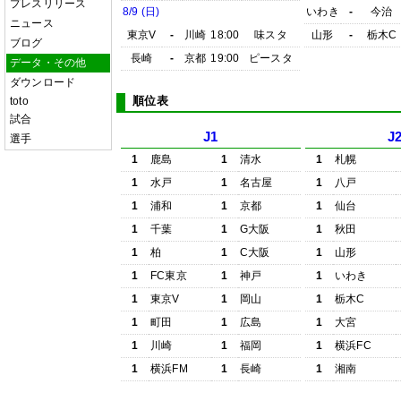
プレスリリース
8/9 (日)
いわき
-
今治
ニュース
東京V
-
川崎
18:00
味スタ
山形
-
栃木C
ブログ
長崎
-
京都
19:00
ピースタ
データ・その他
ダウンロード
順位表
toto
試合
J1
J
選手
1
鹿島
1
清水
1
札幌
1
水戸
1
名古屋
1
八戸
1
浦和
1
京都
1
仙台
1
千葉
1
G大阪
1
秋田
1
柏
1
C大阪
1
山形
1
FC東京
1
神戸
1
いわき
1
東京V
1
岡山
1
栃木C
1
町田
1
広島
1
大宮
1
川崎
1
福岡
1
横浜FC
1
横浜FM
1
長崎
1
湘南