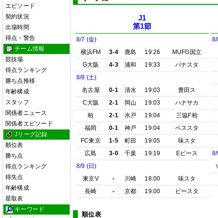
エピソード
契約状況
J1
第1節
出場時間
得点・警告
8/7 (金)
8/
チーム情報
横浜FM
3-4
鹿島
19:26
MUFG国立
競技場
G大阪
4-3
浦和
19:33
パナスタ
得点ランキング
8/8 (土)
勝ち点推移
名古屋
0-1
清水
19:03
豊田ス
年齢構成
スタッフ
C大阪
2-1
岡山
19:03
ハナサカ
関係者ニュース
柏
2-1
水戸
19:04
三協F柏
関係者エピソード
福岡
0-1
神戸
19:04
ベススタ
Jリーグ記録
FC東京
1-5
町田
19:05
味スタ
順位表
広島
3-0
千葉
19:19
Eピース
8/
勝ち点
8/9 (日)
得点ランキング
得失点
東京V
-
川崎
18:00
味スタ
年齢構成
長崎
-
京都
19:00
ピースタ
星取表
キーワード
順位表