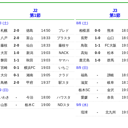
J2
J3
第1節
第1節
8 (土)
8/8 (土)
札幌
2-0
徳島
14:50
プレド
相模原
0-0
熊本
18:
八戸
2-0
富山
18:33
プラスタ
長野
1-0
山口
18:
藤枝
2-0
仙台
18:33
藤枝サ
鳥取
1-1
FC大阪
19:
大宮
1-0
新潟
19:03
NACK
高知
0-0
松本
19:
磐田
1-1
秋田
19:03
ヤマハ
鹿児島
1-0
群馬
19:
宮崎
0-1
横浜FC
19:03
いちご
8/9 (日)
大分
0-1
湘南
19:05
クラド
福島
-
讃岐
18:
鳥栖
2-0
甲府
19:37
駅スタ
滋賀
-
岐阜
18:
9 (日)
栃木SC
-
金沢
19:
いわき
-
今治
18:00
ハワスタ
愛媛
-
奈良
19:
山形
-
栃木C
19:00
NDスタ
9/9 (水)
琉球
-
北九州
19: