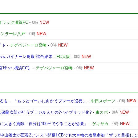
イラック滋賀FC
-
0時
NEW
ァンラーレ八戸
-
0時
NEW
イド
-
テゲバジャーロ宮崎
-
0時
NEW
1節 vs.ガイナーレ鳥取 試合結果
-
FC大阪
-
0時
NEW
宮崎 vs.横浜FC】
-
テゲバジャーロ宮崎
-
0時
NEW
なるも… 「もっとゴールに向かうプレーが必要」
-
中日スポーツ
-
0時
NEW
DF久保藤次郎が狙うブラジル人との?ハイブリッド化?
-
東スポ
-
0時
NEW
星に大きく貢献「自分は100%でやることが必要」
-
ゲキサカ
-
0時
NEW
中山雄太が圧巻2アシスト開幕! CBでも大車輪の攻撃参加「ずっと目指し