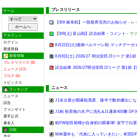
プレスリリース
チーム
【8/9 岐阜戦】一部座席完売のお知らせ
-
レ
【8/8(土) 富山戦】試合結果・コメント
-
ヴ
アカウント
ログイン
8月22日(土)湘南ベルマーレ戦 マッチデーガ
新規登録
新着情報
8月8日(土) 2026/27 明治安田J3リーグ 第
プレスリリース (8)
試合結果 2026/27明治安田J2リーグ 第1節【
ニュース (22)
ブログ (6)
トピックス
ニュース
ランキング
ニュース
J1名古屋が開幕戦黒星、後半で数的優位に
試合
ファンサイト
J1柏 初昇格の水戸に洗礼&J1通算400勝 
選手公式
柏FW垣田裕暉が自身初の開幕弾! 攻守で白
著名人
日程
W杯選外も「代表に入っていきたい」町田DF
予定