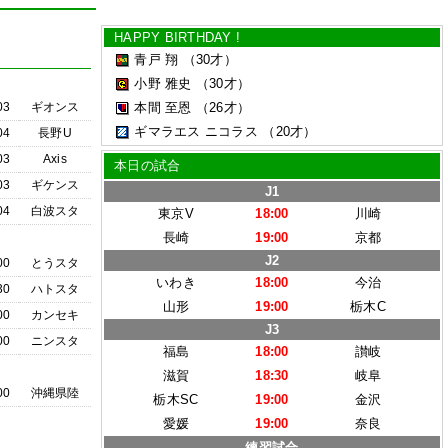
HAPPY BIRTHDAY !
青戸 翔
（30才）
小野 雅史
（30才）
03
ギオンス
本間 至恩
（26才）
ギマラエス ニコラス
（20才）
04
長野U
03
Axis
本日の試合
03
ギケンス
J1
04
白波スタ
東京V
18:00
川崎
長崎
19:00
京都
J2
00
とうスタ
いわき
18:00
今治
30
ハトスタ
山形
19:00
栃木C
00
カンセキ
J3
00
ニンスタ
福島
18:00
讃岐
滋賀
18:30
岐阜
00
沖縄県陸
栃木SC
19:00
金沢
愛媛
19:00
奈良
練習試合