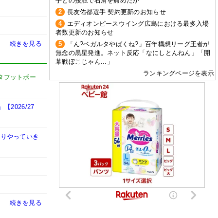
手との接触で右肩を痛めたか
2
長友佑都選手 契約更新のお知らせ
4
エディオンピースウイング広島における最多入場
者数更新のお知らせ
続きを見る
5
「ん?ベガルタやばくね?」百年構想リーグ王者が
無念の黒星発進。ネット反応「なにしとんねん」「開
幕戦ぼこじゃん...」
ランキングページを表示
タフットボー
026/27
かりやっていき
続きを見る