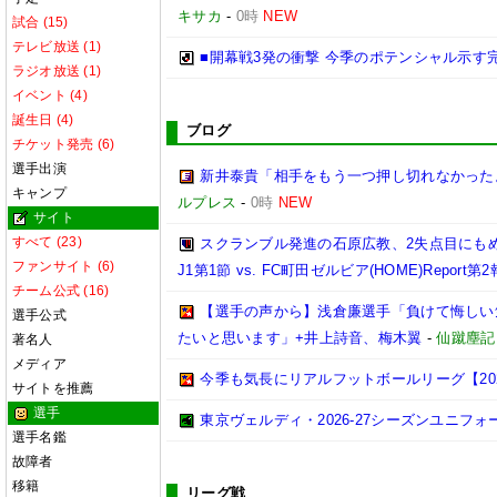
キサカ
-
0時
NEW
試合 (15)
テレビ放送 (1)
■開幕戦3発の衝撃 今季のポテンシャル示す
ラジオ放送 (1)
イベント (4)
誕生日 (4)
ブログ
チケット発売 (6)
選手出演
新井泰貴「相手をもう一つ押し切れなかった
キャンプ
ルプレス
-
0時
NEW
サイト
すべて (23)
スクランブル発進の石原広教、2失点目にもめ
ファンサイト (6)
J1第1節 vs. FC町田ゼルビア(HOME)Report第
チーム公式 (16)
【選手の声から】浅倉廉選手「負けて悔しい
選手公式
たいと思います」+井上詩音、梅木翼
-
仙蹴塵記
著名人
メディア
今季も気長にリアルフットボールリーグ【2026.0
サイトを推薦
選手
東京ヴェルディ・2026-27シーズンユニフォ
選手名鑑
故障者
移籍
リーグ戦