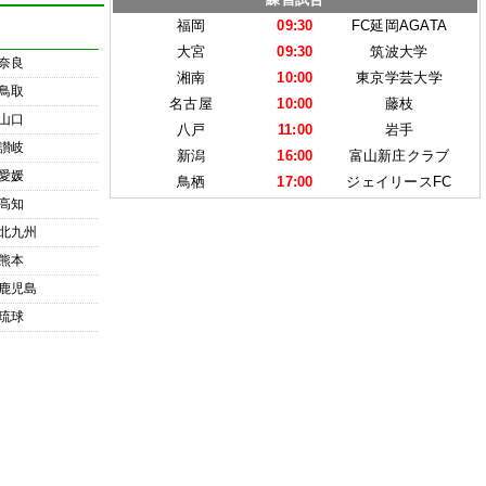
福岡
09:30
FC延岡AGATA
大宮
09:30
筑波大学
奈良
湘南
10:00
東京学芸大学
鳥取
名古屋
10:00
藤枝
山口
八戸
11:00
岩手
讃岐
新潟
16:00
富山新庄クラブ
愛媛
鳥栖
17:00
ジェイリースFC
高知
北九州
熊本
鹿児島
琉球