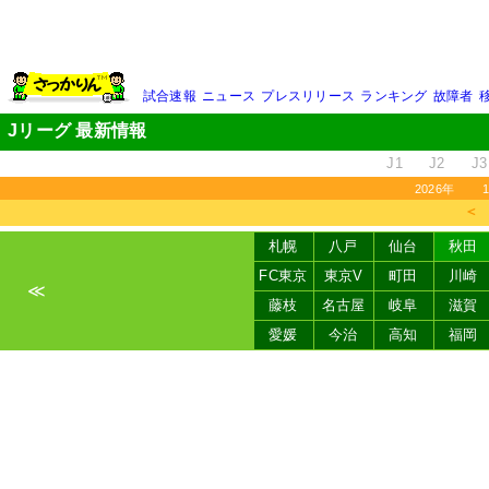
試合速報
ニュース
プレスリリース
ランキング
故障者
Jリーグ 最新情報
J1
J2
J3
2026年
＜
札幌
八戸
仙台
秋田
FC東京
東京V
町田
川崎
≪
藤枝
名古屋
岐阜
滋賀
愛媛
今治
高知
福岡