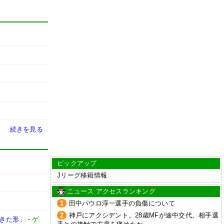
続きを見る
ピックアップ
Jリーグ移籍情報
ニュース アクセスランキング
1
田中パウロ淳一選手の負傷について
2
神戸にアクシデント。28歳MFが途中交代。相手選
てきた形」
-
ゲ