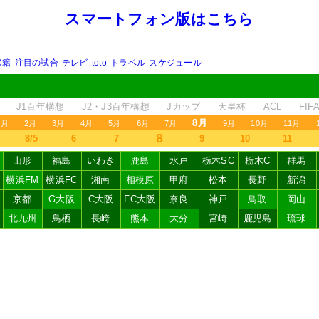
スマートフォン版はこちら
移籍
注目の試合
テレビ
toto
トラベル
スケジュール
J1百年構想
J2・J3百年構想
Jカップ
天皇杯
ACL
FI
8月
1月
2月
3月
4月
5月
6月
7月
9月
10月
11月
8
8/5
6
7
9
10
11
山形
福島
いわき
鹿島
水戸
栃木SC
栃木C
群馬
横浜FM
横浜FC
湘南
相模原
甲府
松本
長野
新潟
京都
G大阪
C大阪
FC大阪
奈良
神戸
鳥取
岡山
北九州
鳥栖
長崎
熊本
大分
宮崎
鹿児島
琉球