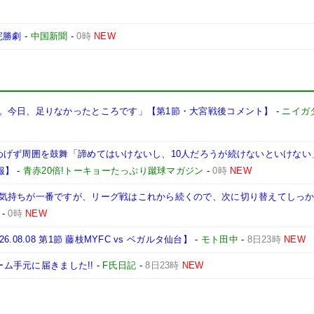
完勝劇
-
中国新聞
-
0時
NEW
。今日、足りなかったところです」【第1節・大宮戦後コメント】
-
ニイガ
げず周囲を鼓舞「諦めてはいけないし、10人だろうが続けないといけない」【2
2報】
-
青赤20倍!トーキョーたっぷり蹴球マガジン
-
0時
NEW
気持ちが一番ですが、リーグ戦はこれから続くので、次に切り替えてしっ
-
0時
NEW
8.08 第1節 藤枝MYFC vs ベガルタ仙台】
-
モト田中
-
8日23時
NEW
ーム手元に届きました!!
-
F氏日記
-
8日23時
NEW