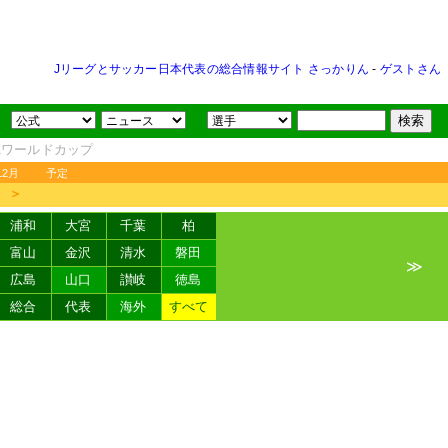
Jリーグとサッカー日本代表の総合情報サイト さっかりん
-
ゲストさん
FAワールドカップ
12月
予定
＞
浦和
大宮
千葉
柏
富山
金沢
清水
磐田
≫
広島
山口
讃岐
徳島
総合
代表
海外
すべて