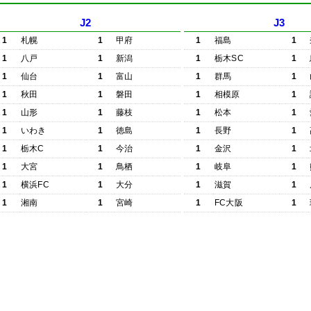
J2
J3
1
札幌
1
甲府
1
福島
1
1
八戸
1
新潟
1
栃木SC
1
1
仙台
1
富山
1
群馬
1
1
秋田
1
磐田
1
相模原
1
1
山形
1
藤枝
1
松本
1
1
いわき
1
徳島
1
長野
1
1
栃木C
1
今治
1
金沢
1
1
大宮
1
鳥栖
1
岐阜
1
1
横浜FC
1
大分
1
滋賀
1
1
湘南
1
宮崎
1
FC大阪
1