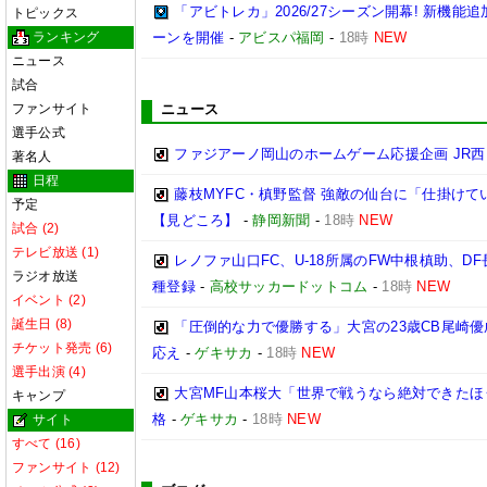
「アビトレカ」2026/27シーズン開幕! 新機
トピックス
ランキング
ーンを開催
-
アビスパ福岡
-
18時
NEW
ニュース
試合
ファンサイト
ニュース
選手公式
ファジアーノ岡山のホームゲーム応援企画 JR
著名人
日程
藤枝MYFC・槙野監督 強敵の仙台に「仕掛けて
予定
【見どころ】
-
静岡新聞
-
18時
NEW
試合 (2)
テレビ放送 (1)
レノファ山口FC、U-18所属のFW中根槙助、D
ラジオ放送
種登録
-
高校サッカードットコム
-
18時
NEW
イベント (2)
誕生日 (8)
「圧倒的な力で優勝する」大宮の23歳CB尾崎
チケット発売 (6)
応え
-
ゲキサカ
-
18時
NEW
選手出演 (4)
大宮MF山本桜大「世界で戦うなら絶対できたほ
キャンプ
格
-
ゲキサカ
-
18時
NEW
サイト
すべて (16)
ファンサイト (12)