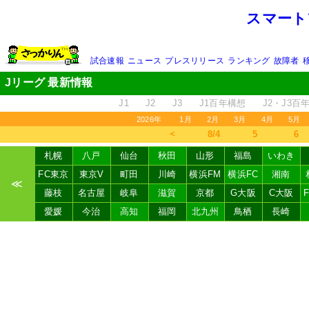
スマート
試合速報
ニュース
プレスリリース
ランキング
故障者
Jリーグ 最新情報
J1
J2
J3
J1百年構想
J2・J3百
2026年
1月
2月
3月
4月
5月
＜
8/4
5
6
札幌
八戸
仙台
秋田
山形
福島
いわき
FC東京
東京V
町田
川崎
横浜FM
横浜FC
湘南
≪
藤枝
名古屋
岐阜
滋賀
京都
G大阪
C大阪
愛媛
今治
高知
福岡
北九州
鳥栖
長崎