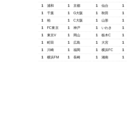
1
浦和
1
京都
1
仙台
1
1
千葉
1
G大阪
1
秋田
1
1
柏
1
C大阪
1
山形
1
1
FC東京
1
神戸
1
いわき
1
1
東京V
1
岡山
1
栃木C
1
1
町田
1
広島
1
大宮
1
1
川崎
1
福岡
1
横浜FC
1
1
横浜FM
1
長崎
1
湘南
1