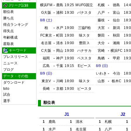
横浜FM
-
鹿島
19:25
MUFG国立
札幌
-
徳島
14:
Jリーグ記録
順位表
G大阪
-
浦和
19:30
パナスタ
八戸
-
富山
18:
勝ち点
8/8 (土)
藤枝
-
仙台
18:
得点ランキング
柏
-
水戸
19:00
三協F柏
大宮
-
新潟
19:
得失点
FC東京
-
町田
19:00
味スタ
磐田
-
秋田
19:
年齢構成
名古屋
-
清水
19:00
豊田ス
大分
-
湘南
19:
星取表
キーワード
C大阪
-
岡山
19:00
ハナサカ
宮崎
-
横浜FC
19:
プレスリリース
福岡
-
神戸
19:00
ベススタ
鳥栖
-
甲府
19:
ニュース
広島
-
千葉
19:15
Eピース
8/9 (日)
ブログ
8/9 (日)
いわき
-
今治
18:
データ・その他
東京V
-
川崎
18:00
味スタ
山形
-
栃木C
19:
ダウンロード
toto
長崎
-
京都
19:00
ピースタ
試合
選手
順位表
J1
J2
1
鹿島
1
清水
1
札幌
1
1
水戸
1
名古屋
1
八戸
1