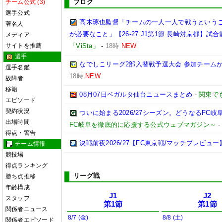
ブログ
チーム公式 (3)
選手公式
高木琢也監督「チームの一人一人で戦うという
著名人
が必要なこと」【26-27.J1第1節 長崎対京都】試合
メディア
サイトを推薦
「ViSta」
-
18時
NEW
選手
なでしこリーグ2部入替戦予選大会 参加チームが
選手名鑑
18時
NEW
故障者
移籍
08月07日ベガルタ仙台ニュースまとめ
-
関東で
エピソード
契約状況
ついに始まる2026/27シーズン。どうなるFC岐阜【2
出場時間
FC岐阜を徹底的に応援する公式ウェブマガジン～
得点・警告
決戦前夜2026/27【FC東京戦/マッチプレビュー
チーム情報
競技場
得点ランキング
リーグ戦
勝ち点推移
年齢構成
J1
J2
スタッフ
第1節
第1節
関係者ニュース
8/7 (金)
8/8 (土)
関係者エピソード