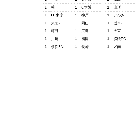
1
柏
1
C大阪
1
山形
1
FC東京
1
神戸
1
いわき
1
東京V
1
岡山
1
栃木C
1
町田
1
広島
1
大宮
1
川崎
1
福岡
1
横浜FC
1
横浜FM
1
長崎
1
湘南