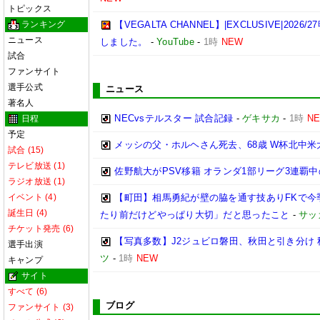
トピックス
ランキング
【VEGALTA CHANNEL】|EXCLUSIVE|20
ニュース
しました。
-
YouTube
-
1時
NEW
試合
ファンサイト
選手公式
ニュース
著名人
NECvsテルスター 試合記録
-
ゲキサカ
-
1時
N
日程
予定
メッシの父・ホルヘさん死去、68歳 W杯北中
試合 (15)
テレビ放送 (1)
佐野航大がPSV移籍 オランダ1部リーグ3連覇
ラジオ放送 (1)
イベント (4)
【町田】相馬勇紀が壁の脇を通す技ありFKで今
誕生日 (4)
たり前だけどやっぱり大切」だと思ったこと
-
サッ
チケット発売 (6)
【写真多数】J2ジュビロ磐田、秋田と引き分け
選手出演
ツ
-
1時
NEW
キャンプ
サイト
すべて (6)
ブログ
ファンサイト (3)