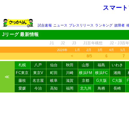
スマート
試合速報
ニュース
プレスリリース
ランキング
故障者
Jリーグ 最新情報
J1
J2
J3
J1百年構想
J2・J3百
2026年
1月
2月
3月
4月
5月
＜
8/5
6
7
札幌
八戸
仙台
秋田
山形
福島
いわき
FC東京
東京V
町田
川崎
横浜FM
横浜FC
湘南
≪
藤枝
名古屋
岐阜
滋賀
京都
G大阪
C大阪
愛媛
今治
高知
福岡
北九州
鳥栖
長崎