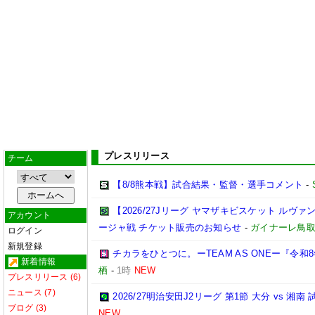
プレスリリース
チーム
【8/8熊本戦】試合結果・監督・選手コメント
-
【2026/27Jリーグ ヤマザキビスケット ルヴァン
アカウント
ージャ戦 チケット販売のお知らせ
-
ガイナーレ鳥
ログイン
新規登録
チカラをひとつに。ーTEAM AS ONEー『令
新着情報
栖
-
1時
NEW
プレスリリース (6)
ニュース (7)
2026/27明治安田J2リーグ 第1節 大分 vs 
ブログ (3)
NEW