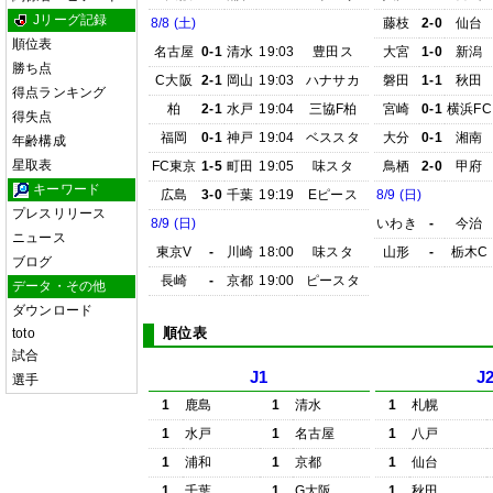
Jリーグ記録
8/8 (土)
藤枝
2-0
仙台
順位表
名古屋
0-1
清水
19:03
豊田ス
大宮
1-0
新潟
勝ち点
C大阪
2-1
岡山
19:03
ハナサカ
磐田
1-1
秋田
得点ランキング
柏
2-1
水戸
19:04
三協F柏
宮崎
0-1
横浜FC
得失点
福岡
0-1
神戸
19:04
ベススタ
大分
0-1
湘南
年齢構成
星取表
FC東京
1-5
町田
19:05
味スタ
鳥栖
2-0
甲府
キーワード
広島
3-0
千葉
19:19
Eピース
8/9 (日)
プレスリリース
8/9 (日)
いわき
-
今治
ニュース
東京V
-
川崎
18:00
味スタ
山形
-
栃木C
ブログ
長崎
-
京都
19:00
ピースタ
データ・その他
ダウンロード
順位表
toto
試合
J1
J
選手
1
鹿島
1
清水
1
札幌
1
水戸
1
名古屋
1
八戸
1
浦和
1
京都
1
仙台
1
千葉
1
G大阪
1
秋田