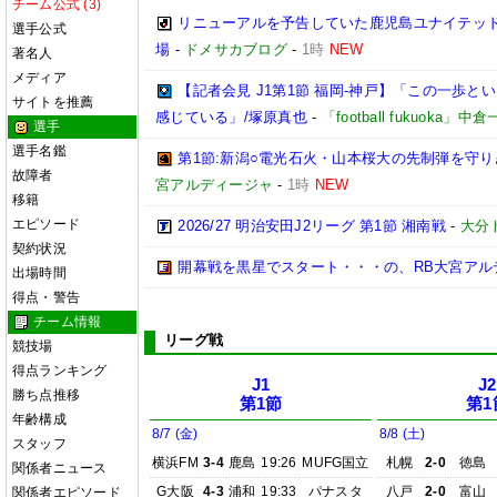
チーム公式 (3)
リニューアルを予告していた鹿児島ユナイテッド
選手公式
場
-
ドメサカブログ
-
1時
NEW
著名人
メディア
【記者会見 J1第1節 福岡-神戸】「この一歩
サイトを推薦
感じている」/塚原真也
-
「football fukuoka」中
選手
選手名鑑
第1節:新潟○電光石火・山本桜大の先制弾を守り
故障者
宮アルディージャ
-
1時
NEW
移籍
エピソード
2026/27 明治安田J2リーグ 第1節 湘南戦
-
大分
契約状況
開幕戦を黒星でスタート・・・の、RB大宮アル
出場時間
得点・警告
チーム情報
リーグ戦
競技場
得点ランキング
J1
J2
勝ち点推移
第1節
第1
年齢構成
8/7 (金)
8/8 (土)
スタッフ
横浜FM
3-4
鹿島
19:26
MUFG国立
札幌
2-0
徳島
関係者ニュース
G大阪
4-3
浦和
19:33
パナスタ
八戸
2-0
富山
関係者エピソード