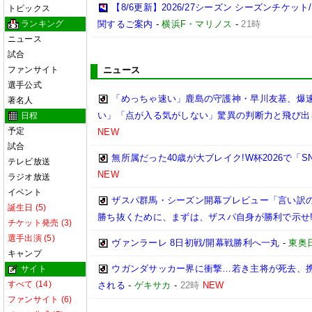
【8/6更新】2026/27シーズン シーズンチケ
トピックス
ランキング
関するご案内
-
横浜F・マリノス
-
21時
ニュース
試合
ファンサイト
ニュース
選手公式
「めっちゃ速い」鹿島の守護神・早川友基、爆速
著名人
い」「点が入る気がしない」驚異の判断力と飛び出
日程
予定
NEW
試合
無所属だった40歳が大ブレイク!W杯2026で「
テレビ放送
NEW
ラジオ放送
イベント
ザスパ群馬・シーズン開幕プレビュー「言い訳
誕生日 (5)
勝ち抜くために、まずは、ザスパ自身が勝利で示せ
チケット発売 (3)
選手出演 (5)
ヴァンラーレ 8日初戦/開幕戦勝利へ一丸
-
東奥
キャンプ
ウガンダサッカー界に衝撃…若き主将が死去、
サイト
すべて (14)
される
-
ゲキサカ
-
22時
NEW
ファンサイト (6)