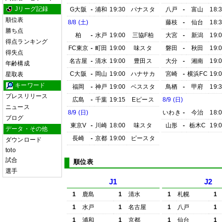
Jリーグ記録
G大阪
-
浦和
19:30
パナスタ
八戸
-
富山
18:
順位表
8/8 (土)
藤枝
-
仙台
18:
勝ち点
柏
-
水戸
19:00
三協F柏
大宮
-
新潟
19:
得点ランキング
FC東京
-
町田
19:00
味スタ
磐田
-
秋田
19:
得失点
名古屋
-
清水
19:00
豊田ス
大分
-
湘南
19:
年齢構成
C大阪
-
岡山
19:00
ハナサカ
宮崎
-
横浜FC
19:
星取表
キーワード
福岡
-
神戸
19:00
ベススタ
鳥栖
-
甲府
19:
プレスリリース
広島
-
千葉
19:15
Eピース
8/9 (日)
ニュース
8/9 (日)
いわき
-
今治
18:
ブログ
東京V
-
川崎
18:00
味スタ
山形
-
栃木C
19:
データ・その他
長崎
-
京都
19:00
ピースタ
ダウンロード
toto
試合
順位表
選手
J1
J2
1
鹿島
1
清水
1
札幌
1
1
水戸
1
名古屋
1
八戸
1
1
浦和
1
京都
1
仙台
1