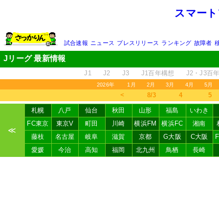
スマート
試合速報
ニュース
プレスリリース
ランキング
故障者
Jリーグ 最新情報
J1
J2
J3
J1百年構想
J2・J3百
2026年
1月
2月
3月
4月
5月
＜
8/3
4
5
札幌
八戸
仙台
秋田
山形
福島
いわき
FC東京
東京V
町田
川崎
横浜FM
横浜FC
湘南
≪
藤枝
名古屋
岐阜
滋賀
京都
G大阪
C大阪
愛媛
今治
高知
福岡
北九州
鳥栖
長崎