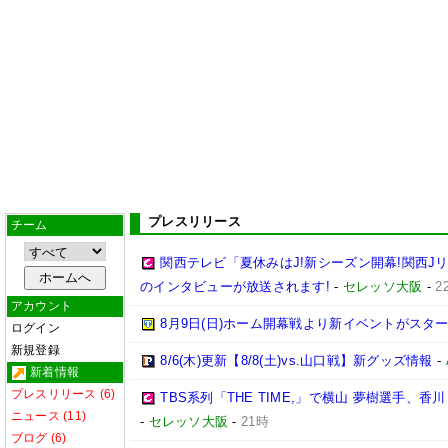
プレスリリース
チーム
関西テレビ「夏休みはJ!新シーズン開幕!関西J
のインタビューが放送されます!
-
セレッソ大阪
-
2
アカウント
8月9日(日)ホーム開幕戦より新イベントがスター
ログイン
新規登録
8/6(木)更新【8/8(土)vs.山口戦】新グッズ情報
-
新着情報
プレスリリース (6)
TBS系列「THE TIME,」で横山 夢樹選手、
ニュース (11)
-
セレッソ大阪
-
21時
ブログ (6)