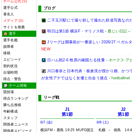
チーム公式 (5)
選手公式
ブログ
著名人
二子玉川駅にて撮り鉄して撮れた鉄道写真なのだ!! (20
メディア (3)
サイトを推薦
明日は第1節 横浜F・マリノス戦
-
鹿じい日記～
選手
選手名鑑
Jリーグは開幕前が一番楽しい 2026/27 ベガル
故障者
NEW
移籍
エピソード
日ハム戦2-6 牧原の確固たる技量
-
ホークス-アビ
契約状況
川口春奈と日本代表・板倉滉が授かり婚、かつ
出場時間
が女性アナではなく女優と出会う接点
-
footbal
得点・警告
チーム情報
競技場
リーグ戦
得点ランキング
勝ち点推移
J1
J2
年齢構成
第1節
第1節
スタッフ
8/7 (金)
8/8 (土)
関係者ニュース
横浜FM
-
鹿島
19:25
MUFG国立
札幌
-
徳島
14:
関係者エピソード