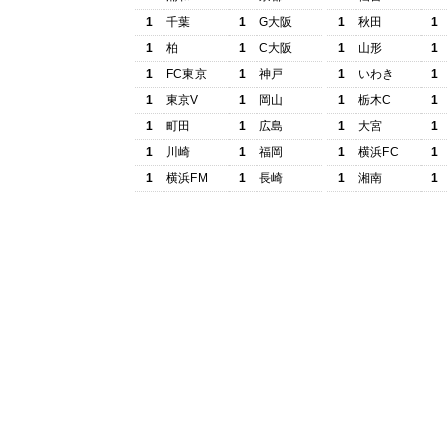
1
千葉
1
G大阪
1
秋田
1
1
柏
1
C大阪
1
山形
1
1
FC東京
1
神戸
1
いわき
1
1
東京V
1
岡山
1
栃木C
1
1
町田
1
広島
1
大宮
1
1
川崎
1
福岡
1
横浜FC
1
1
横浜FM
1
長崎
1
湘南
1