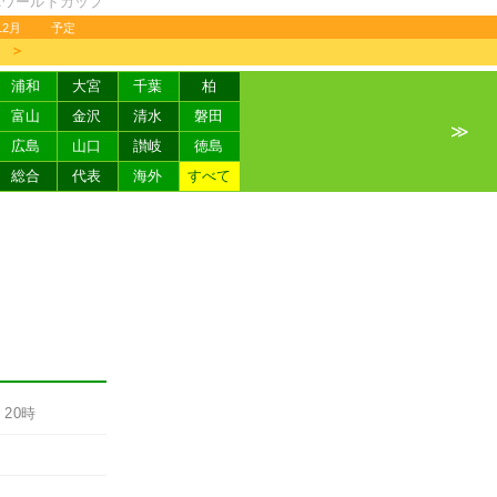
FAワールドカップ
12月
予定
＞
浦和
大宮
千葉
柏
富山
金沢
清水
磐田
≫
広島
山口
讃岐
徳島
総合
代表
海外
すべて
-
20時