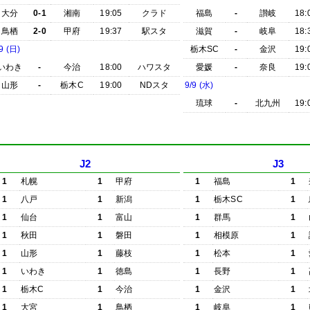
大分
0-1
湘南
19:05
クラド
福島
-
讃岐
18:
鳥栖
2-0
甲府
19:37
駅スタ
滋賀
-
岐阜
18:
9 (日)
栃木SC
-
金沢
19:
いわき
-
今治
18:00
ハワスタ
愛媛
-
奈良
19:
山形
-
栃木C
19:00
NDスタ
9/9 (水)
琉球
-
北九州
19:
J2
J3
1
札幌
1
甲府
1
福島
1
1
八戸
1
新潟
1
栃木SC
1
1
仙台
1
富山
1
群馬
1
1
秋田
1
磐田
1
相模原
1
1
山形
1
藤枝
1
松本
1
1
いわき
1
徳島
1
長野
1
1
栃木C
1
今治
1
金沢
1
1
大宮
1
鳥栖
1
岐阜
1