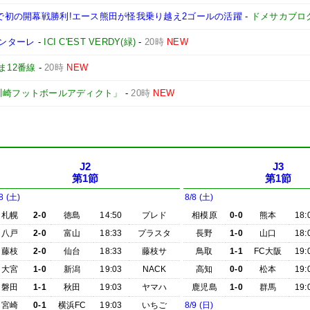
グで初の開幕戦勝利!エース熊田が怪我乗り越え2ゴールの活躍
-
ドメサカブロ
ロンターレ
-
ICI C'EST VERDY(緑)
-
20時
NEW
ま12番線
-
20時
NEW
川崎フットボールアディクト」
-
20時
NEW
J2
J3
第1節
第1節
8 (土)
8/8 (土)
札幌
2-0
徳島
14:50
プレド
相模原
0-0
熊本
18:
八戸
2-0
富山
18:33
プラスタ
長野
1-0
山口
18:
藤枝
2-0
仙台
18:33
藤枝サ
鳥取
1-1
FC大阪
19:
大宮
1-0
新潟
19:03
NACK
高知
0-0
松本
19:
磐田
1-1
秋田
19:03
ヤマハ
鹿児島
1-0
群馬
19:
宮崎
0-1
横浜FC
19:03
いちご
8/9 (日)