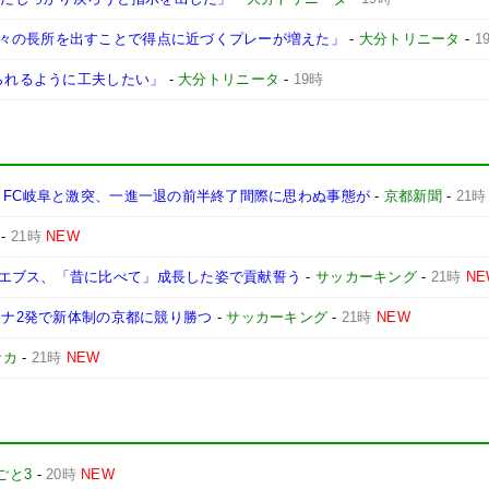
々の長所を出すことで得点に近づくプレーが増えた」
-
大分トリニータ
-
1
けられるように工夫したい」
-
大分トリニータ
-
19時
 FC岐阜と激突、一進一退の前半終了間際に思わぬ事態が
-
京都新聞
-
21時
-
21時
NEW
エブス、「昔に比べて」成長した姿で貢献誓う
-
サッカーキング
-
21時
NE
タナ2発で新体制の京都に競り勝つ
-
サッカーキング
-
21時
NEW
サカ
-
21時
NEW
ごと3
-
20時
NEW