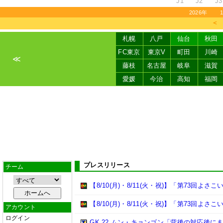
J1
J2
J3
2026年
＜
札幌
八戸
仙台
秋田
FC東京
東京V
町田
川崎
≪
藤枝
名古屋
岐阜
滋賀
愛媛
今治
高知
福岡
プレスリリース
チーム
【8/10(月)・8/11(火・祝)】「第73回
【8/10(月)・8/11(火・祝)】「第73回よ
アカウント
ログイン
GK 22 ムン・キョンゴン「背後の対応後