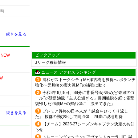
9時
続きを見る
ピックアップ
NEW
Jリーグ移籍情報
ニュース アクセスランキング
W
1
浦和がストークシティMF瀬古樹を獲得へ ボランチ
強化へ元川崎の実力派MFの補強に動く
2
令和8年8月8日、88分に背番号8が決めた“奇跡のゴ
ール”が話題沸騰「主人公過ぎる」長期離脱を経て電撃
復帰した26歳MFの鮮烈弾に「涙出てきた」
3
プレミア昇格の日本人が「試合をひっくり返し
続きを見る
た」 抜群の飛び出しで同点弾…29歳に現地期待
4
【チーム】2026-27シーズンキャプテン決定のお知
らせ
5
トレーニングマッチ vs アヴェントゥーラ川口 試