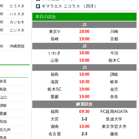
00
とうスタ
ギマラエス ニコラス
（20才）
30
ハトスタ
本日の試合
00
カンセキ
J1
00
ニンスタ
東京V
18:00
川崎
長崎
19:00
京都
J2
00
沖縄県陸
いわき
18:00
今治
山形
19:00
栃木C
J3
福島
18:00
讃岐
奈良
滋賀
18:30
岐阜
栃木SC
19:00
金沢
鳥取
愛媛
19:00
奈良
山口
練習試合
讃岐
福岡
09:30
FC延岡AGATA
愛媛
大宮
1-2
筑波大学
高知
湘南
10:00
東京学芸大学
北九州
名古屋
2-3
藤枝
熊本