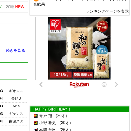
合結果
グ
-
20時
NEW
ランキングページを表示
続きを見る
03
ギオンス
04
長野U
03
Axis
HAPPY BIRTHDAY !
03
ギケンス
青戸 翔
（30才）
04
白波スタ
小野 雅史
（30才）
本間 至恩
（26才）