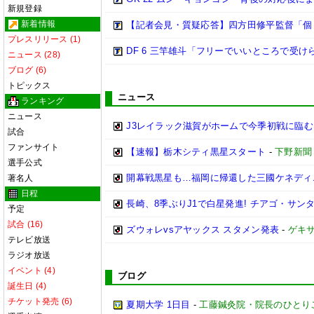
新規登録
新着情報
【記者会見・質疑応答】四方田修平監督「個
プレスリリース (1)
DF 6 三竿雄斗「フリーでいいところで受
ニュース (28)
ブログ (6)
トピックス
ニュース
ランキング
ニュース
J3レイラック滋賀がホームで今季初戦に臨む
試合
ファンサイト
【速報】栃木シティ黒星スタート
-
下野新聞
選手公式
開幕戦黒星も…福岡に帰還した三國ケネディ
著名人
日程
長崎、8季ぶりJ1で白星発進! チアゴ・サン
予定
試合 (16)
ズウォレvsアヤックス スタメン発表
-
ゲキ
テレビ放送
ラジオ放送
イベント (4)
ブログ
誕生日 (4)
チケット発売 (6)
夏期大学 1日目
-
工藤鍼灸院・院長のひとり