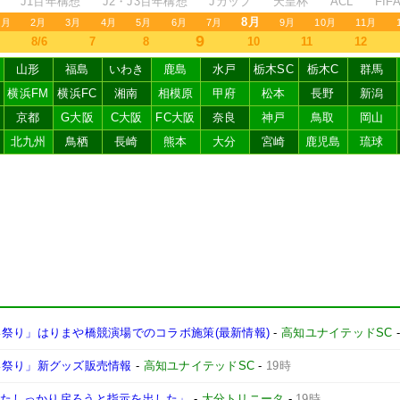
J1百年構想
J2・J3百年構想
Jカップ
天皇杯
ACL
FI
8月
1月
2月
3月
4月
5月
6月
7月
9月
10月
11月
9
8/6
7
8
10
11
12
山形
福島
いわき
鹿島
水戸
栃木SC
栃木C
群馬
横浜FM
横浜FC
湘南
相模原
甲府
松本
長野
新潟
京都
G大阪
C大阪
FC大阪
奈良
神戸
鳥取
岡山
北九州
鳥栖
長崎
熊本
大分
宮崎
鹿児島
琉球
よさこい祭り」はりまや橋競演場でのコラボ施策(最新情報)
-
高知ユナイテッドSC
さこい祭り」新グッズ販売情報
-
高知ユナイテッドSC
-
19時
にまたしっかり戻ろうと指示を出した」
-
大分トリニータ
-
19時