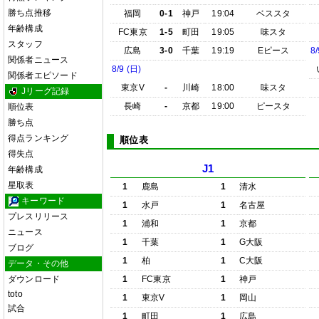
勝ち点推移
福岡
0-1
神戸
19:04
ベススタ
年齢構成
FC東京
1-5
町田
19:05
味スタ
スタッフ
広島
3-0
千葉
19:19
Eピース
8/
関係者ニュース
8/9 (日)
関係者エピソード
東京V
-
川崎
18:00
味スタ
Jリーグ記録
長崎
-
京都
19:00
ピースタ
順位表
勝ち点
得点ランキング
順位表
得失点
J1
年齢構成
星取表
1
鹿島
1
清水
キーワード
1
水戸
1
名古屋
プレスリリース
1
浦和
1
京都
ニュース
1
千葉
1
G大阪
ブログ
1
柏
1
C大阪
データ・その他
ダウンロード
1
FC東京
1
神戸
toto
1
東京V
1
岡山
試合
1
町田
1
広島