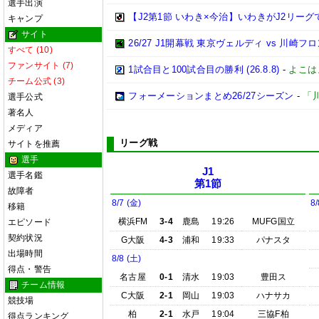
選手出演
【J2第1節 いわき×今治】いわきがJ2リー
キャンプ
サイト
26/27 J1開幕戦 東京ヴェルディ vs 川崎フ
すべて (10)
ファンサイト (7)
1試合目と100試合目の勝利 (26.8.8)
-
よこは
チーム公式 (3)
フォーメーションまとめ26/27シーズン
-
「
選手公式
著名人
メディア
リーグ戦
サイトを推薦
選手
J1
選手名鑑
第1節
故障者
8/7 (金)
8/
移籍
横浜FM
3-4
鹿島
19:26
MUFG国立
エピソード
契約状況
G大阪
4-3
浦和
19:33
パナスタ
出場時間
8/8 (土)
得点・警告
名古屋
0-1
清水
19:03
豊田ス
チーム情報
C大阪
2-1
岡山
19:03
ハナサカ
競技場
柏
2-1
水戸
19:04
三協F柏
得点ランキング