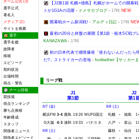
チーム公式 (3)
【J2第1節 札幌×徳島】札幌がホームでの開幕
選手公式
トが1G1Aの活躍
-
ドメサカブログ
-
17時
NEW
著名人
メディア (2)
開幕戦ホーム新潟戦!
-
アルディ日記
-
17時
NE
サイトを推薦
最初の20分と終盤の展開【第1節・栃木SC戦プ
選手
KANAZAWA
-
17時
選手名鑑
故障者
初の日本代表で感情爆発「使わないんだったら呼
移籍
だ?」ストライカーの意地
-
footballnet【サッカ
エピソード
契約状況
出場時間
リーグ戦
得点・警告
チーム情報
J1
J2
競技場
第1節
第1
得点ランキング
8/7 (金)
8/8 (土)
勝ち点推移
横浜FM
3-4
鹿島
19:26
MUFG国立
札幌
-
徳島
1
年齢構成
G大阪
4-3
浦和
19:33
パナスタ
八戸
-
富山
1
スタッフ
8/8 (土)
藤枝
-
仙台
1
関係者ニュース
関係者エピソード
柏
-
水戸
19:00
三協F柏
大宮
-
新潟
1