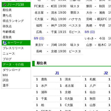
Jリーグ記録
FC東京
-
町田
19:00
味スタ
磐田
-
秋田
1
順位表
名古屋
-
清水
19:00
豊田ス
大分
-
湘南
1
勝ち点
C大阪
-
岡山
19:00
ハナサカ
宮崎
-
横浜FC
1
得点ランキング
福岡
-
神戸
19:00
ベススタ
鳥栖
-
甲府
1
得失点
年齢構成
広島
-
千葉
19:15
Eピース
8/9 (日)
星取表
8/9 (日)
いわき
-
今治
1
キーワード
東京V
-
川崎
18:00
味スタ
山形
-
栃木C
1
プレスリリース
長崎
-
京都
19:00
ピースタ
ニュース
ブログ
順位表
データ・その他
ダウンロード
J1
J2
toto
1
鹿島
1
清水
1
札幌
1
試合
選手
1
水戸
1
名古屋
1
八戸
1
1
浦和
1
京都
1
仙台
1
1
千葉
1
G大阪
1
秋田
1
1
柏
1
C大阪
1
山形
1