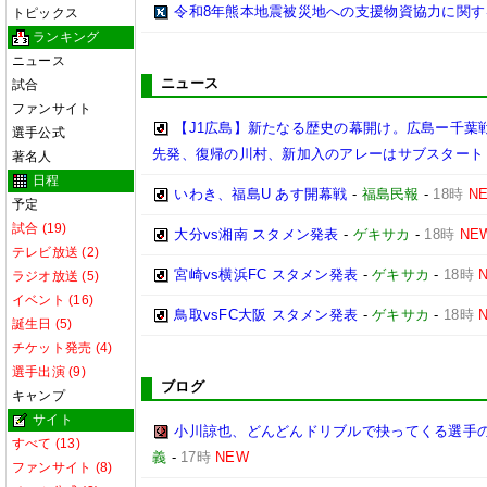
令和8年熊本地震被災地への支援物資協力に関す
トピックス
ランキング
ニュース
ニュース
試合
ファンサイト
【J1広島】新たなる歴史の幕開け。広島ー千葉
選手公式
先発、復帰の川村、新加入のアレーはサブスタート
著名人
日程
いわき、福島U あす開幕戦
-
福島民報
-
18時
N
予定
試合 (19)
大分vs湘南 スタメン発表
-
ゲキサカ
-
18時
NE
テレビ放送 (2)
宮崎vs横浜FC スタメン発表
-
ゲキサカ
-
18時
ラジオ放送 (5)
イベント (16)
鳥取vsFC大阪 スタメン発表
-
ゲキサカ
-
18時
誕生日 (5)
チケット発売 (4)
選手出演 (9)
ブログ
キャンプ
サイト
小川諒也、どんどんドリブルで抉ってくる選手
すべて (13)
義
-
17時
NEW
ファンサイト (8)