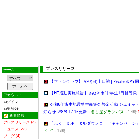
プレスリリース
チーム
【ファンクラブ】9/20(日)山口戦 | ZwelveDAY
【HT活動実施報告】さぬき市/中学生1日補導員
アカウント
ログイン
令和8年熊本地震災害義援金募金活動 シュミッ
新規登録
知らせ ※8/8 17:15更新
-
名古屋グランパス
-
17時
新着情報
プレスリリース (4)
「ふくしまポータルダウンロードキャンペーン
ニュース (28)
ドFC
-
17時
ブログ (4)