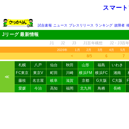
スマート
試合速報
ニュース
プレスリリース
ランキング
故障者
Jリーグ 最新情報
J1
J2
J3
J1百年構想
J2・J3百
2026年
1月
2月
3月
4月
5月
＜
8/5
6
7
札幌
八戸
仙台
秋田
山形
福島
いわき
FC東京
東京V
町田
川崎
横浜FM
横浜FC
湘南
≪
藤枝
名古屋
岐阜
滋賀
京都
G大阪
C大阪
愛媛
今治
高知
福岡
北九州
鳥栖
長崎