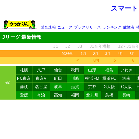
スマート
試合速報
ニュース
プレスリリース
ランキング
故障者
Jリーグ 最新情報
J1
J2
J3
J1百年構想
J2・J3百
2026年
1月
2月
3月
4月
5月
＜
8/4
5
6
札幌
八戸
仙台
秋田
山形
福島
いわき
FC東京
東京V
町田
川崎
横浜FM
横浜FC
湘南
≪
藤枝
名古屋
岐阜
滋賀
京都
G大阪
C大阪
愛媛
今治
高知
福岡
北九州
鳥栖
長崎