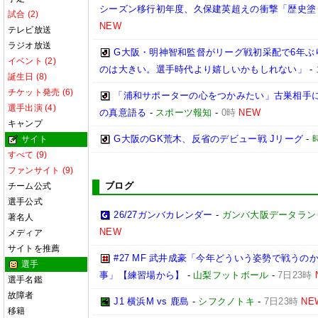
シーズン移行初年度、久保建英超えの衝撃「歴史塗
試合 (2)
NEW
テレビ放送
ラジオ放送
G大阪・明神智和監督がリーグ戦初采配で6年ぶ
イベント (2)
のは大きい。選手時代より嬉しいかもしれない」
-
誕生日 (8)
チケット発売 (6)
「浦和サポーターの心をつかみたい」古巣相手に
選手出演 (4)
の真意語る
-
スポーツ報知
-
0時
NEW
キャンプ
G大阪のGK荒木、反省のデビュー戦 Jリーグ
-
サイト
すべて (9)
ファンサイト (9)
ブログ
チーム公式
選手公式
26/27ガンバカレンダー
-
ガンバ大阪データランド(GA
著名人
NEW
メディア
サイトを推薦
#27 MF 武井成豪「今年どういう姿勢で戦う
選手
事」【練習場から】
-
山梨フットボール
-
7日23時
選手名鑑
故障者
J1 横浜M vs 鹿島
-
シフクノトキ
-
7日23時
NE
移籍