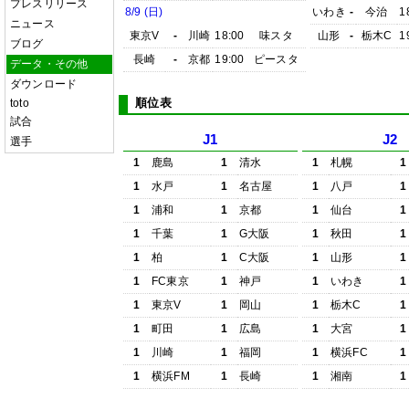
プレスリリース
8/9 (日)
いわき
-
今治
1
ニュース
東京V
-
川崎
18:00
味スタ
山形
-
栃木C
1
ブログ
長崎
-
京都
19:00
ピースタ
データ・その他
ダウンロード
順位表
toto
試合
J1
J2
選手
1
鹿島
1
清水
1
札幌
1
1
水戸
1
名古屋
1
八戸
1
1
浦和
1
京都
1
仙台
1
1
千葉
1
G大阪
1
秋田
1
1
柏
1
C大阪
1
山形
1
1
FC東京
1
神戸
1
いわき
1
1
東京V
1
岡山
1
栃木C
1
1
町田
1
広島
1
大宮
1
1
川崎
1
福岡
1
横浜FC
1
1
横浜FM
1
長崎
1
湘南
1