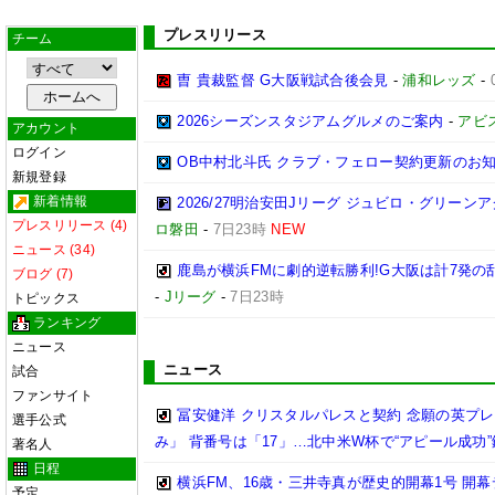
プレスリリース
チーム
曺 貴裁監督 G大阪戦試合後会見
-
浦和レッズ
-
2026シーズンスタジアムグルメのご案内
-
アビ
アカウント
ログイン
OB中村北斗氏 クラブ・フェロー契約更新のお
新規登録
新着情報
2026/27明治安田Jリーグ ジュビロ・グリー
プレスリリース (4)
ロ磐田
-
7日23時
NEW
ニュース (34)
鹿島が横浜FMに劇的逆転勝利!G大阪は計7発の乱
ブログ (7)
-
Jリーグ
-
7日23時
トピックス
ランキング
ニュース
ニュース
試合
ファンサイト
冨安健洋 クリスタルパレスと契約 念願の英プ
選手公式
み」 背番号は「17」…北中米W杯で“アピール成功
著名人
日程
横浜FM、16歳・三井寺真が歴史的開幕1号 開
予定