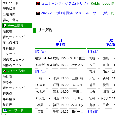
エピソード
コムナーレスタジアム(トリノ)
-
Kobby love
契約状況
2026-2027第1節横浜Fマリノス(アウェー)戦
-
だ
出場時間
得点・警告
チーム情報
リーグ戦
競技場
得点ランキング
J1
J2
勝ち点推移
第1節
第1
年齢構成
8/7 (金)
8/8 (土)
スタッフ
横浜FM
3-4
鹿島
19:26
MUFG国立
札幌
-
徳島
1
関係者ニュース
G大阪
4-3
浦和
19:33
パナスタ
八戸
-
富山
1
関係者エピソード
Jリーグ記録
8/8 (土)
藤枝
-
仙台
1
順位表
柏
-
水戸
19:00
三協F柏
大宮
-
新潟
1
勝ち点
FC東京
-
町田
19:00
味スタ
磐田
-
秋田
1
得点ランキング
名古屋
-
清水
19:00
豊田ス
大分
-
湘南
1
得失点
C大阪
-
岡山
19:00
ハナサカ
宮崎
-
横浜FC
1
年齢構成
星取表
福岡
-
神戸
19:00
ベススタ
鳥栖
-
甲府
1
キーワード
広島
-
千葉
19:15
Eピース
8/9 (日)