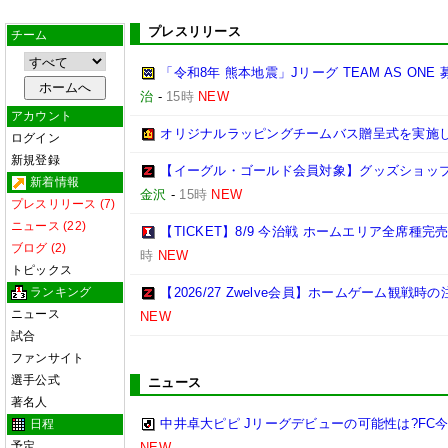
プレスリリース
チーム
「令和8年 熊本地震」Jリーグ TEAM AS ON
治
-
15時
NEW
アカウント
オリジナルラッピングチームバス贈呈式を実施
ログイン
新規登録
【イーグル・ゴールド会員対象】グッズショップ
新着情報
金沢
-
15時
NEW
プレスリリース (7)
ニュース (22)
【TICKET】8/9 今治戦 ホームエリア全席種
ブログ (2)
時
NEW
トピックス
ランキング
【2026/27 Zwelve会員】ホームゲーム観戦
ニュース
NEW
試合
ファンサイト
選手公式
ニュース
著名人
中井卓大ピピ Jリーグデビューの可能性は?FC
日程
予定
NEW