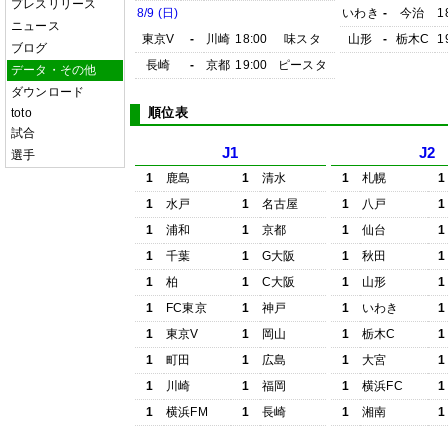
プレスリリース
8/9 (日)
いわき
-
今治
1
ニュース
東京V
-
川崎
18:00
味スタ
山形
-
栃木C
1
ブログ
長崎
-
京都
19:00
ピースタ
データ・その他
ダウンロード
順位表
toto
試合
J1
J2
選手
1
鹿島
1
清水
1
札幌
1
1
水戸
1
名古屋
1
八戸
1
1
浦和
1
京都
1
仙台
1
1
千葉
1
G大阪
1
秋田
1
1
柏
1
C大阪
1
山形
1
1
FC東京
1
神戸
1
いわき
1
1
東京V
1
岡山
1
栃木C
1
1
町田
1
広島
1
大宮
1
1
川崎
1
福岡
1
横浜FC
1
1
横浜FM
1
長崎
1
湘南
1