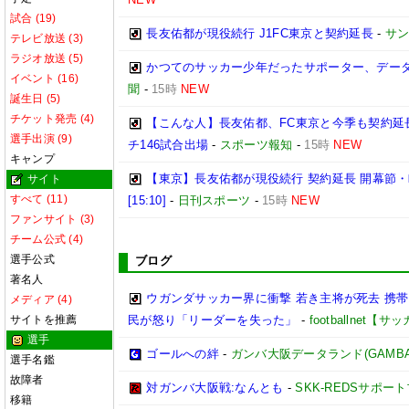
試合 (19)
長友佑都が現役続行 J1FC東京と契約延長
-
サ
テレビ放送 (3)
ラジオ放送 (5)
かつてのサッカー少年だったサポーター、データ
イベント (16)
聞
-
15時
NEW
誕生日 (5)
チケット発売 (4)
【こんな人】長友佑都、FC東京と今季も契約延
選手出演 (9)
チ146試合出場
-
スポーツ報知
-
15時
NEW
キャンプ
【東京】長友佑都が現役続行 契約延長 開幕節
サイト
すべて (11)
[15:10]
-
日刊スポーツ
-
15時
NEW
ファンサイト (3)
チーム公式 (4)
選手公式
ブログ
著名人
ウガンダサッカー界に衝撃 若き主将が死去 携
メディア (4)
サイトを推薦
民が怒り「リーダーを失った」
-
footballnet【
選手
ゴールへの絆
-
ガンバ大阪データランド(GAMBA OS
選手名鑑
故障者
対ガンバ大阪戦:なんとも
-
SKK-REDSサポー
移籍