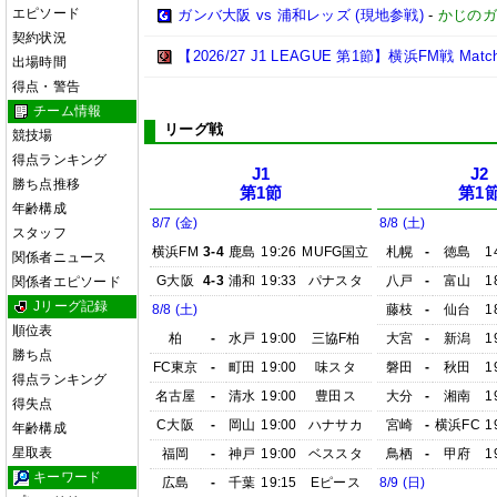
エピソード
ガンバ大阪 vs 浦和レッズ (現地参戦)
-
かじのガ
契約状況
【2026/27 J1 LEAGUE 第1節】横浜FM戦 Match R
出場時間
得点・警告
チーム情報
リーグ戦
競技場
得点ランキング
J1
J2
勝ち点推移
第1節
第1
年齢構成
8/7 (金)
8/8 (土)
スタッフ
横浜FM
3-4
鹿島
19:26
MUFG国立
札幌
-
徳島
1
関係者ニュース
G大阪
4-3
浦和
19:33
パナスタ
八戸
-
富山
1
関係者エピソード
Jリーグ記録
8/8 (土)
藤枝
-
仙台
1
順位表
柏
-
水戸
19:00
三協F柏
大宮
-
新潟
1
勝ち点
FC東京
-
町田
19:00
味スタ
磐田
-
秋田
1
得点ランキング
名古屋
-
清水
19:00
豊田ス
大分
-
湘南
1
得失点
C大阪
-
岡山
19:00
ハナサカ
宮崎
-
横浜FC
1
年齢構成
星取表
福岡
-
神戸
19:00
ベススタ
鳥栖
-
甲府
1
キーワード
広島
-
千葉
19:15
Eピース
8/9 (日)