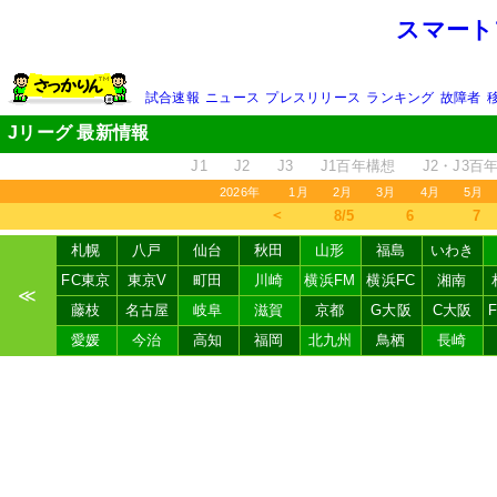
スマート
試合速報
ニュース
プレスリリース
ランキング
故障者
Jリーグ 最新情報
J1
J2
J3
J1百年構想
J2・J3百
2026年
1月
2月
3月
4月
5月
＜
8/5
6
7
札幌
八戸
仙台
秋田
山形
福島
いわき
FC東京
東京V
町田
川崎
横浜FM
横浜FC
湘南
≪
藤枝
名古屋
岐阜
滋賀
京都
G大阪
C大阪
愛媛
今治
高知
福岡
北九州
鳥栖
長崎