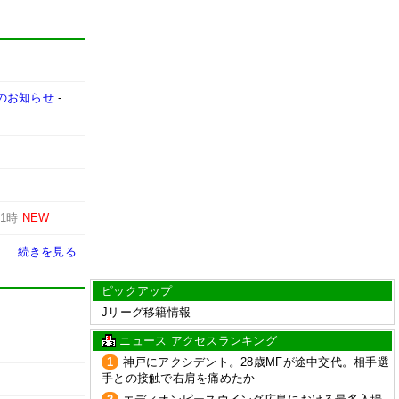
売のお知らせ
-
-
1時
NEW
続きを見る
ピックアップ
Jリーグ移籍情報
ニュース アクセスランキング
1
神戸にアクシデント。28歳MFが途中交代。相手選
手との接触で右肩を痛めたか