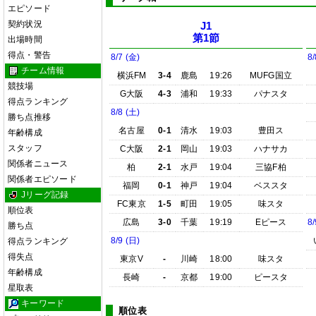
エピソード
契約状況
J1
第1節
出場時間
得点・警告
8/7 (金)
8/
チーム情報
横浜FM
3-4
鹿島
19:26
MUFG国立
競技場
G大阪
4-3
浦和
19:33
パナスタ
得点ランキング
8/8 (土)
勝ち点推移
名古屋
0-1
清水
19:03
豊田ス
年齢構成
スタッフ
C大阪
2-1
岡山
19:03
ハナサカ
関係者ニュース
柏
2-1
水戸
19:04
三協F柏
関係者エピソード
福岡
0-1
神戸
19:04
ベススタ
Jリーグ記録
FC東京
1-5
町田
19:05
味スタ
順位表
広島
3-0
千葉
19:19
Eピース
8/
勝ち点
8/9 (日)
得点ランキング
得失点
東京V
-
川崎
18:00
味スタ
年齢構成
長崎
-
京都
19:00
ピースタ
星取表
キーワード
順位表