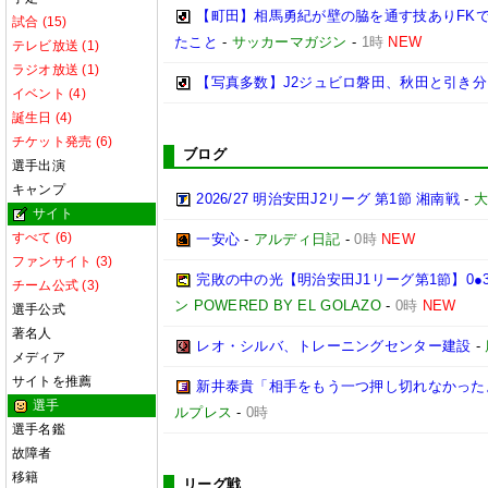
【町田】相馬勇紀が壁の脇を通す技ありFK
試合 (15)
たこと
-
サッカーマガジン
-
1時
NEW
テレビ放送 (1)
ラジオ放送 (1)
【写真多数】J2ジュビロ磐田、秋田と引き
イベント (4)
誕生日 (4)
チケット発売 (6)
ブログ
選手出演
キャンプ
2026/27 明治安田J2リーグ 第1節 湘南戦
-
大
サイト
すべて (6)
一安心
-
アルディ日記
-
0時
NEW
ファンサイト (3)
完敗の中の光【明治安田J1リーグ第1節】0●
チーム公式 (3)
ン POWERED BY EL GOLAZO
-
0時
NEW
選手公式
著名人
レオ・シルバ、トレーニングセンター建設
-
メディア
サイトを推薦
新井泰貴「相手をもう一つ押し切れなかった
選手
ルプレス
-
0時
選手名鑑
故障者
移籍
リーグ戦