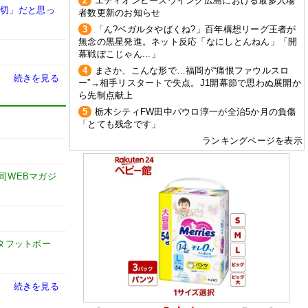
2
エディオンピースウイング広島における最多入場
大切」だと思っ
者数更新のお知らせ
3
「ん?ベガルタやばくね?」百年構想リーグ王者が
無念の黒星発進。ネット反応「なにしとんねん」「開
幕戦ぼこじゃん...」
4
まさか、こんな形で…福岡が“痛恨ファウルスロ
続きを見る
ー”→相手リスタートで失点。J1開幕節で思わぬ展開か
ら先制点献上
5
栃木シティFW田中パウロ淳一が全治5か月の負傷
「とても残念です」
ランキングページを表示
謙司WEBマガジ
タフットボー
続きを見る