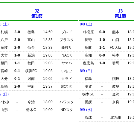
J2
J3
第1節
第1節
8 (土)
8/8 (土)
札幌
2-0
徳島
14:50
プレド
相模原
0-0
熊本
18:
八戸
2-0
富山
18:33
プラスタ
長野
1-0
山口
18:
藤枝
2-0
仙台
18:33
藤枝サ
鳥取
1-1
FC大阪
19:
大宮
1-0
新潟
19:03
NACK
高知
0-0
松本
19:
磐田
1-1
秋田
19:03
ヤマハ
鹿児島
1-0
群馬
19:
宮崎
0-1
横浜FC
19:03
いちご
8/9 (日)
大分
0-1
湘南
19:05
クラド
福島
-
讃岐
18:
鳥栖
2-0
甲府
19:37
駅スタ
滋賀
-
岐阜
18:
9 (日)
栃木SC
-
金沢
19:
いわき
-
今治
18:00
ハワスタ
愛媛
-
奈良
19:
山形
-
栃木C
19:00
NDスタ
9/9 (水)
琉球
-
北九州
19: