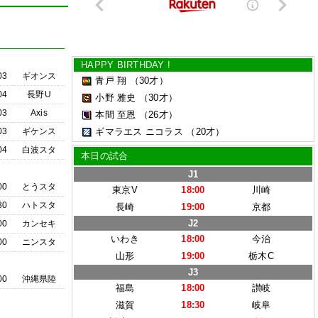
HAPPY BIRTHDAY !
03
ギオンス
青戸 翔
（30才）
04
長野U
小野 雅史
（30才）
03
Axis
本間 至恩
（26才）
03
ギケンス
ギマラエス ニコラス
（20才）
04
白波スタ
本日の試合
J1
00
とうスタ
東京V
18:00
川崎
30
ハトスタ
長崎
19:00
京都
J2
00
カンセキ
いわき
18:00
今治
00
ニンスタ
山形
19:00
栃木C
J3
00
沖縄県陸
福島
18:00
讃岐
滋賀
18:30
岐阜