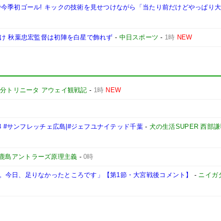
で今季初ゴール! キックの技術を見せつけながら「当たり前だけどやっぱり
分け 秋葉忠宏監督は初陣を白星で飾れず
-
中日スポーツ
-
1時
NEW
分トリニータ アウェイ観戦記
-
1時
NEW
3 #サンフレッチェ広島|#ジェフユナイテッド千葉
-
犬の生活SUPER 西部
鹿島アントラーズ原理主義
-
0時
。今日、足りなかったところです」【第1節・大宮戦後コメント】
-
ニイガ