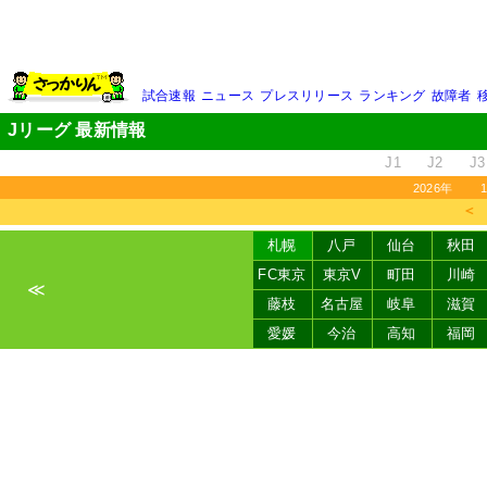
試合速報
ニュース
プレスリリース
ランキング
故障者
Jリーグ 最新情報
J1
J2
J3
2026年
＜
札幌
八戸
仙台
秋田
FC東京
東京V
町田
川崎
≪
藤枝
名古屋
岐阜
滋賀
愛媛
今治
高知
福岡