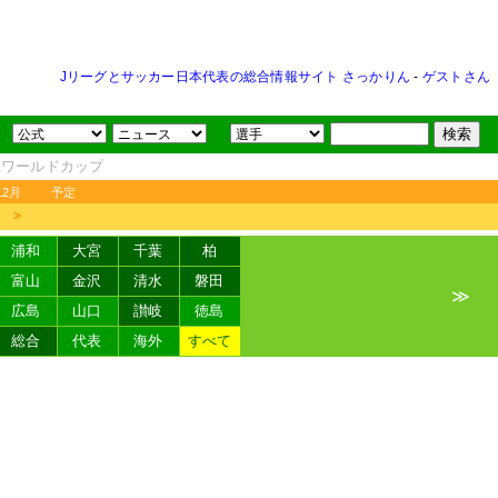
Jリーグとサッカー日本代表の総合情報サイト さっかりん
-
ゲストさん
FAワールドカップ
12月
予定
＞
浦和
大宮
千葉
柏
富山
金沢
清水
磐田
≫
広島
山口
讃岐
徳島
総合
代表
海外
すべて