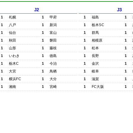
J2
J3
1
札幌
1
甲府
1
福島
1
1
八戸
1
新潟
1
栃木SC
1
1
仙台
1
富山
1
群馬
1
1
秋田
1
磐田
1
相模原
1
1
山形
1
藤枝
1
松本
1
1
いわき
1
徳島
1
長野
1
1
栃木C
1
今治
1
金沢
1
1
大宮
1
鳥栖
1
岐阜
1
1
横浜FC
1
大分
1
滋賀
1
1
湘南
1
宮崎
1
FC大阪
1