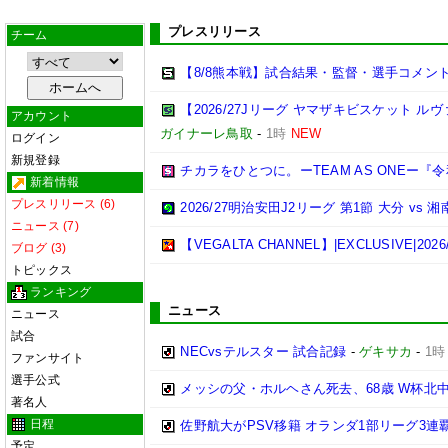
プレスリリース
チーム
【8/8熊本戦】試合結果・監督・選手コメン
【2026/27Jリーグ ヤマザキビスケット ル
アカウント
ガイナーレ鳥取
-
1時
NEW
ログイン
新規登録
チカラをひとつに。ーTEAM AS ONEー
新着情報
プレスリリース (6)
2026/27明治安田J2リーグ 第1節 大分 v
ニュース (7)
【VEGALTA CHANNEL】|EXCLUSIVE
ブログ (3)
トピックス
ランキング
ニュース
ニュース
試合
NECvsテルスター 試合記録
-
ゲキサカ
-
1時
ファンサイト
選手公式
メッシの父・ホルヘさん死去、68歳 W杯北
著名人
日程
佐野航大がPSV移籍 オランダ1部リーグ3連
予定