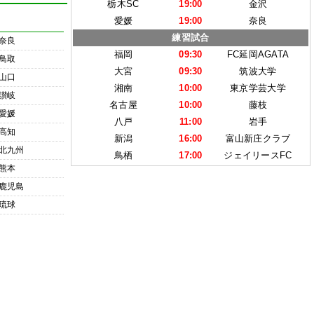
栃木SC
19:00
金沢
愛媛
19:00
奈良
練習試合
奈良
福岡
09:30
FC延岡AGATA
鳥取
大宮
09:30
筑波大学
山口
湘南
10:00
東京学芸大学
讃岐
名古屋
10:00
藤枝
愛媛
八戸
11:00
岩手
高知
新潟
16:00
富山新庄クラブ
北九州
鳥栖
17:00
ジェイリースFC
熊本
鹿児島
琉球