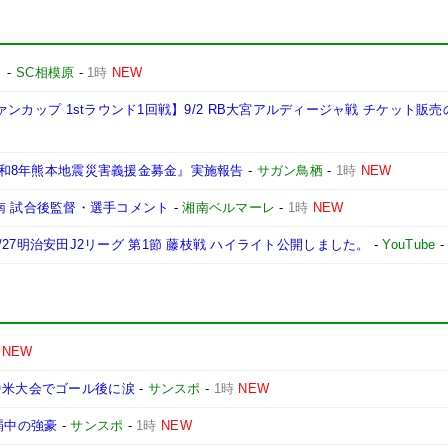
ト
-
SC相模原
-
1時
NEW
ヴァンカップ 1stラウンド1回戦】9/2 RB大宮アルディージャ戦 チケット販
『令和8年熊本地震災害義援金募金』実施報告
-
サガン鳥栖
-
1時
NEW
s 湘南 試合後監督・選手コメント
-
湘南ベルマーレ
-
1時
NEW
|2026/27明治安田J2リーグ 第1節 藤枝戦 ハイライト公開しました。
-
YouTube
NEW
中米大会でゴール後に涙
-
サンスポ
-
1時
NEW
覇中の強豪
-
サンスポ
-
1時
NEW