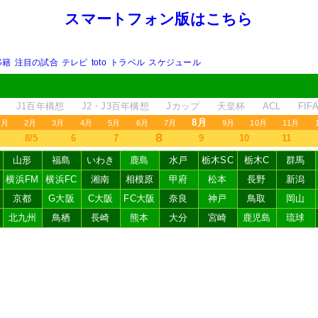
スマートフォン版はこちら
移籍
注目の試合
テレビ
toto
トラベル
スケジュール
J1百年構想
J2・J3百年構想
Jカップ
天皇杯
ACL
FI
8月
1月
2月
3月
4月
5月
6月
7月
9月
10月
11月
8
8/5
6
7
9
10
11
山形
福島
いわき
鹿島
水戸
栃木SC
栃木C
群馬
横浜FM
横浜FC
湘南
相模原
甲府
松本
長野
新潟
京都
G大阪
C大阪
FC大阪
奈良
神戸
鳥取
岡山
北九州
鳥栖
長崎
熊本
大分
宮崎
鹿児島
琉球