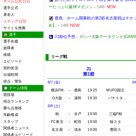
チーム公式 (12)
ーたっぷり蹴球マガジン
-
14時
NEW
選手公式
著名人
鹿島、ホーム開幕戦の第2節名古屋戦はチケッ
メディア (10)
め】
-
14時
NEW
サイトを推薦
選手
J1順位予想
-
ガンバ大阪データランド(GAMBA OS
選手名鑑
故障者
移籍
リーグ戦
エピソード
契約状況
J1
第1節
出場時間
得点・警告
8/7 (金)
8/
チーム情報
横浜FM
-
鹿島
19:25
MUFG国立
競技場
G大阪
-
浦和
19:30
パナスタ
得点ランキング
8/8 (土)
勝ち点推移
柏
-
水戸
19:00
三協F柏
年齢構成
スタッフ
FC東京
-
町田
19:00
味スタ
関係者ニュース
名古屋
-
清水
19:00
豊田ス
関係者エピソード