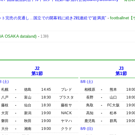
ト完売の見通し…国立での開幕戦に続き2戦連続で“超満員”
-
footballn
AKA dataland)
-
13時
J2
J3
第1節
第1節
8 (土)
8/8 (土)
札幌
-
徳島
14:45
プレド
相模原
-
熊本
18:0
八戸
-
富山
18:30
プラスタ
長野
-
山口
18:0
藤枝
-
仙台
18:30
藤枝サ
鳥取
-
FC大阪
19:0
大宮
-
新潟
19:00
NACK
高知
-
松本
19:0
磐田
-
秋田
19:00
ヤマハ
鹿児島
-
群馬
19:0
大分
-
湘南
19:00
クラド
8/9 (日)