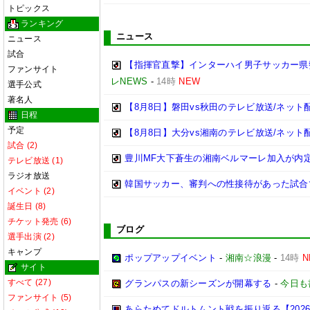
トピックス
ランキング
ニュース
ニュース
試合
【指揮官直撃】インターハイ男子サッカー県勢
ファンサイト
レNEWS
-
14時
NEW
選手公式
著名人
【8月8日】磐田vs秋田のテレビ放送/ネット
日程
予定
【8月8日】大分vs湘南のテレビ放送/ネット
試合 (2)
豊川MF大下蒼生の湘南ベルマーレ加入が内
テレビ放送 (1)
ラジオ放送
韓国サッカー、審判への性接待があった試合
イベント (2)
誕生日 (8)
チケット発売 (6)
ブログ
選手出演 (2)
キャンプ
ポップアップイベント
-
湘南☆浪漫
-
14時
N
サイト
すべて (27)
グランパスの新シーズンが開幕する
-
今日も
ファンサイト (5)
あらためてドルトムント戦を振り返る【2026/2