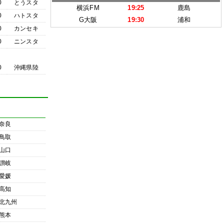
0
とうスタ
横浜FM
19:25
鹿島
0
ハトスタ
G大阪
19:30
浦和
0
カンセキ
0
ニンスタ
0
沖縄県陸
奈良
鳥取
山口
讃岐
愛媛
高知
北九州
熊本