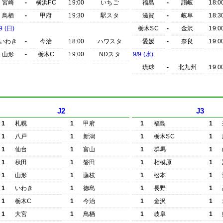
宮崎
-
横浜FC
19:00
いちご
福島
-
讃岐
18:0
鳥栖
-
甲府
19:30
駅スタ
滋賀
-
岐阜
18:3
9 (日)
栃木SC
-
金沢
19:0
いわき
-
今治
18:00
ハワスタ
愛媛
-
奈良
19:0
山形
-
栃木C
19:00
NDスタ
9/9 (水)
琉球
-
北九州
19:0
J2
J3
1
札幌
1
甲府
1
福島
1
1
八戸
1
新潟
1
栃木SC
1
1
仙台
1
富山
1
群馬
1
1
秋田
1
磐田
1
相模原
1
1
山形
1
藤枝
1
松本
1
1
いわき
1
徳島
1
長野
1
1
栃木C
1
今治
1
金沢
1
1
大宮
1
鳥栖
1
岐阜
1