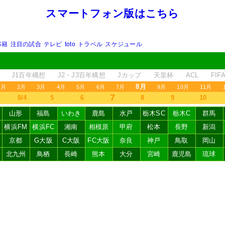
スマートフォン版はこちら
移籍
注目の試合
テレビ
toto
トラベル
スケジュール
J1百年構想
J2・J3百年構想
Jカップ
天皇杯
ACL
FI
8月
1月
2月
3月
4月
5月
6月
7月
9月
10月
11月
7
8/4
5
6
8
9
10
山形
福島
いわき
鹿島
水戸
栃木SC
栃木C
群馬
横浜FM
横浜FC
湘南
相模原
甲府
松本
長野
新潟
京都
G大阪
C大阪
FC大阪
奈良
神戸
鳥取
岡山
北九州
鳥栖
長崎
熊本
大分
宮崎
鹿児島
琉球