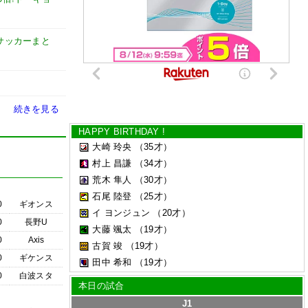
et【サッカーまと
続きを見る
HAPPY BIRTHDAY !
大崎 玲央
（35才）
村上 昌謙
（34才）
荒木 隼人
（30才）
石尾 陸登
（25才）
0
ギオンス
イ ヨンジュン
（20才）
0
長野U
大藤 颯太
（19才）
0
Axis
古賀 竣
（19才）
0
ギケンス
田中 希和
（19才）
0
白波スタ
本日の試合
J1