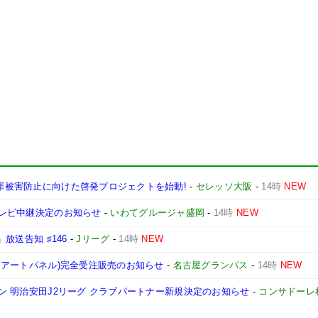
犯罪被害防止に向けた啓発プロジェクトを始動!
-
セレッソ大阪
-
14時
NEW
 テレビ中継決定のお知らせ
-
いわてグルージャ盛岡
-
14時
NEW
」放送告知 ♯146
-
Jリーグ
-
14時
NEW
ム・アートパネル)完全受注販売のお知らせ
-
名古屋グランパス
-
14時
NEW
ーズン 明治安田J2リーグ クラブパートナー新規決定のお知らせ
-
コンサドーレ