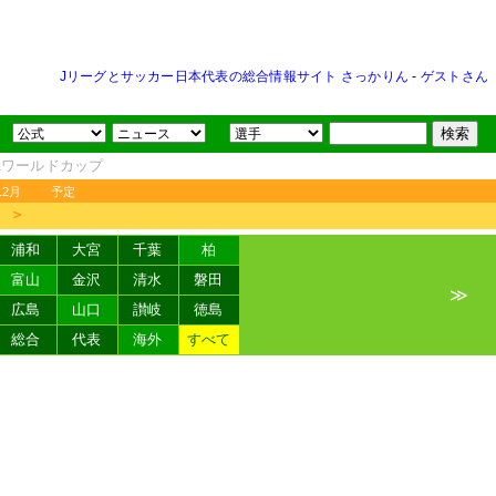
Jリーグとサッカー日本代表の総合情報サイト さっかりん
-
ゲストさん
FAワールドカップ
12月
予定
＞
浦和
大宮
千葉
柏
富山
金沢
清水
磐田
≫
広島
山口
讃岐
徳島
総合
代表
海外
すべて