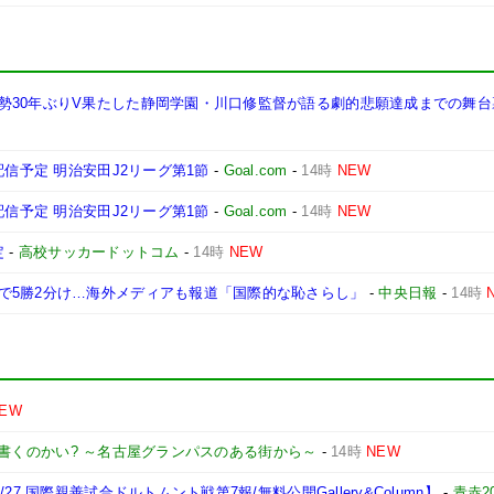
30年ぶりV果たした静岡学園・川口修監督が語る劇的悲願達成までの舞台裏
配信予定 明治安田J2リーグ第1節
-
Goal.com
-
14時
NEW
配信予定 明治安田J2リーグ第1節
-
Goal.com
-
14時
NEW
定
-
高校サッカードットコム
-
14時
NEW
で5勝2分け…海外メディアも報道「国際的な恥さらし」
-
中央日報
-
14時
EW
書くのかい? ～名古屋グランパスのある街から～
-
14時
NEW
7 国際親善試合ドルトムント戦第7報/無料公開Gallery&Column】
-
青赤2