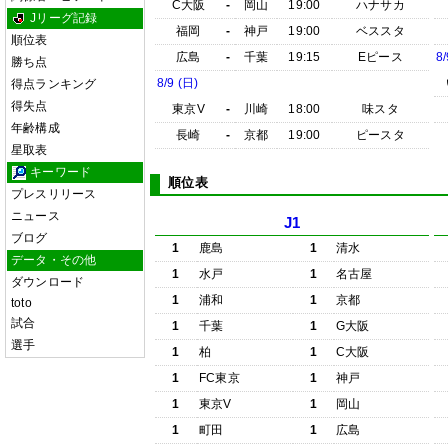
C大阪
-
岡山
19:00
ハナサカ
Jリーグ記録
福岡
-
神戸
19:00
ベススタ
順位表
広島
-
千葉
19:15
Eピース
8/
勝ち点
8/9 (日)
得点ランキング
得失点
東京V
-
川崎
18:00
味スタ
年齢構成
長崎
-
京都
19:00
ピースタ
星取表
キーワード
順位表
プレスリリース
ニュース
J1
ブログ
1
鹿島
1
清水
データ・その他
1
水戸
1
名古屋
ダウンロード
1
浦和
1
京都
toto
試合
1
千葉
1
G大阪
選手
1
柏
1
C大阪
1
FC東京
1
神戸
1
東京V
1
岡山
1
町田
1
広島