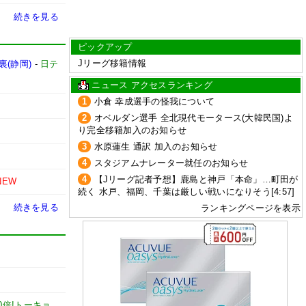
続きを見る
ピックアップ
Jリーグ移籍情報
(静岡)
-
日テ
ニュース アクセスランキング
1
小倉 幸成選手の怪我について
2
オベルダン選手 全北現代モータース(大韓民国)よ
り完全移籍加入のお知らせ
3
水原蓮生 通訳 加入のお知らせ
4
スタジアムナレーター就任のお知らせ
4
【Jリーグ記者予想】鹿島と神戸「本命」…町田が
NEW
続く 水戸、福岡、千葉は厳しい戦いになりそう[4:57]
続きを見る
ランキングページを表示
0倍!トーキョ