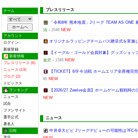
プレスリリース
チーム
「令和8年 熊本地震」Jリーグ TEAM AS ON
治
-
15時
NEW
アカウント
オリジナルラッピングチームバス贈呈式を実施
ログイン
新規登録
【イーグル・ゴールド会員対象】グッズショップ
新着情報
金沢
-
15時
NEW
プレスリリース (6)
ニュース (19)
【TICKET】8/9 今治戦 ホームエリア全席種
ブログ (2)
時
NEW
トピックス
ランキング
【2026/27 Zwelve会員】ホームゲーム観戦
ニュース
NEW
試合
ファンサイト
選手公式
ニュース
著名人
中井卓大ピピ Jリーグデビューの可能性は?FC
日程
予定
NEW