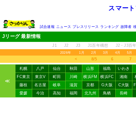
スマート
試合速報
ニュース
プレスリリース
ランキング
故障者
Jリーグ 最新情報
J1
J2
J3
J1百年構想
J2・J3百
2026年
1月
2月
3月
4月
5月
＜
8/5
6
7
札幌
八戸
仙台
秋田
山形
福島
いわき
FC東京
東京V
町田
川崎
横浜FM
横浜FC
湘南
≪
藤枝
名古屋
岐阜
滋賀
京都
G大阪
C大阪
愛媛
今治
高知
福岡
北九州
鳥栖
長崎