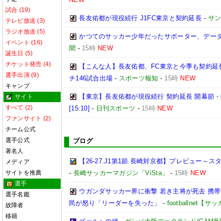
試合 (19)
長友佑都が現役続行 J1FC東京と契約延長
-
サ
テレビ放送 (3)
ラジオ放送 (5)
かつてのサッカー少年だったサポーター、データ
イベント (16)
聞
-
15時
NEW
誕生日 (5)
チケット発売 (4)
【こんな人】長友佑都、FC東京と今季も契約延
選手出演 (9)
チ146試合出場
-
スポーツ報知
-
15時
NEW
キャンプ
【東京】長友佑都が現役続行 契約延長 開幕節
サイト
すべて (2)
[15:10]
-
日刊スポーツ
-
15時
NEW
ファンサイト (2)
チーム公式
選手公式
ブログ
著名人
【26-27.J1第1節 長崎対京都】プレビュー
メディア
サイトを推薦
-
長崎サッカーマガジン「ViSta」
-
15時
NEW
選手
ウガンダサッカー界に衝撃 若き主将が死去 携
選手名鑑
民が怒り「リーダーを失った」
-
footballnet【
故障者
移籍