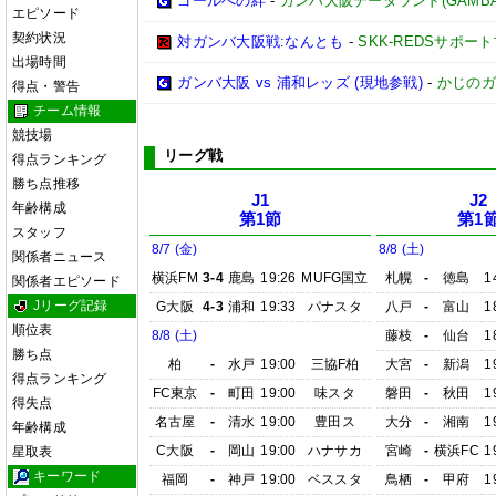
ゴールへの絆
-
ガンバ大阪データランド(GAMBA OS
エピソード
契約状況
対ガンバ大阪戦:なんとも
-
SKK-REDSサポー
出場時間
ガンバ大阪 vs 浦和レッズ (現地参戦)
-
かじのガ
得点・警告
チーム情報
競技場
リーグ戦
得点ランキング
勝ち点推移
J1
J2
年齢構成
第1節
第1
スタッフ
8/7 (金)
8/8 (土)
関係者ニュース
横浜FM
3-4
鹿島
19:26
MUFG国立
札幌
-
徳島
1
関係者エピソード
Jリーグ記録
G大阪
4-3
浦和
19:33
パナスタ
八戸
-
富山
1
順位表
8/8 (土)
藤枝
-
仙台
1
勝ち点
柏
-
水戸
19:00
三協F柏
大宮
-
新潟
1
得点ランキング
FC東京
-
町田
19:00
味スタ
磐田
-
秋田
1
得失点
名古屋
-
清水
19:00
豊田ス
大分
-
湘南
1
年齢構成
C大阪
-
岡山
19:00
ハナサカ
宮崎
-
横浜FC
1
星取表
キーワード
福岡
-
神戸
19:00
ベススタ
鳥栖
-
甲府
1