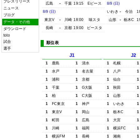
プレスリリース
広島
-
千葉
19:15
Eピース
8/9 (日)
ニュース
8/9 (日)
いわき
-
今治
1
ブログ
東京V
-
川崎
18:00
味スタ
山形
-
栃木C
1
データ・その他
長崎
-
京都
19:00
ピースタ
ダウンロード
toto
試合
順位表
選手
J1
J2
1
鹿島
1
清水
1
札幌
1
1
水戸
1
名古屋
1
八戸
1
1
浦和
1
京都
1
仙台
1
1
千葉
1
G大阪
1
秋田
1
1
柏
1
C大阪
1
山形
1
1
FC東京
1
神戸
1
いわき
1
1
東京V
1
岡山
1
栃木C
1
1
町田
1
広島
1
大宮
1
1
川崎
1
福岡
1
横浜FC
1
1
横浜FM
1
長崎
1
湘南
1