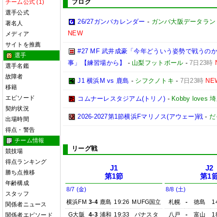
ブログ
チーム公式 (1)
選手公式
26/27ガンバカレンダー
-
ガンバ大阪データランド(GA
著名人
NEW
メディア
サイトを推薦
#27 MF 武井成豪「今年どういう姿勢で戦う
選手
事」【練習場から】
-
山梨フットボール
-
7日23時
選手名鑑
故障者
J1 横浜M vs 鹿島
-
シフクノトキ
-
7日23時
NE
移籍
エピソード
コムナーレスタジアム(トリノ)
-
Kobby love
契約状況
2026-2027第1節横浜Fマリノス(アウェー)戦
-
だ
出場時間
得点・警告
チーム情報
リーグ戦
競技場
得点ランキング
J1
J2
勝ち点推移
第1節
第1
年齢構成
8/7 (金)
8/8 (土)
スタッフ
横浜FM
3-4
鹿島
19:26
MUFG国立
札幌
-
徳島
1
関係者ニュース
G大阪
4-3
浦和
19:33
パナスタ
八戸
-
富山
1
関係者エピソード