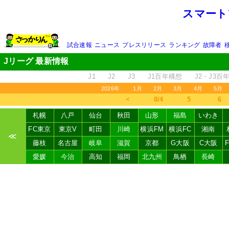
スマート
試合速報
ニュース
プレスリリース
ランキング
故障者
Jリーグ 最新情報
J1
J2
J3
J1百年構想
J2・J3百
2026年
1月
2月
3月
4月
5月
＜
8/4
5
6
札幌
八戸
仙台
秋田
山形
福島
いわき
FC東京
東京V
町田
川崎
横浜FM
横浜FC
湘南
≪
藤枝
名古屋
岐阜
滋賀
京都
G大阪
C大阪
愛媛
今治
高知
福岡
北九州
鳥栖
長崎