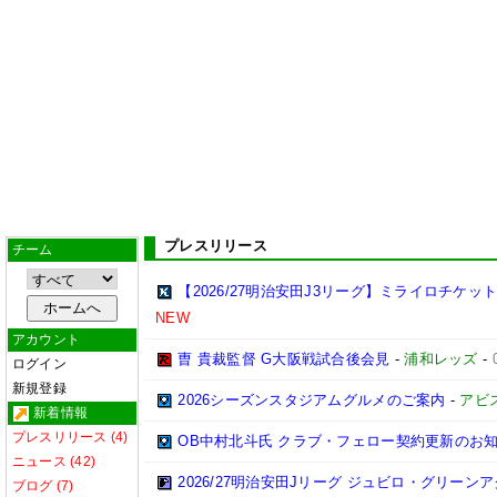
プレスリリース
チーム
【2026/27明治安田J3リーグ】ミライロチケ
NEW
アカウント
曺 貴裁監督 G大阪戦試合後会見
-
浦和レッズ
-
ログイン
新規登録
2026シーズンスタジアムグルメのご案内
-
アビ
新着情報
プレスリリース (4)
OB中村北斗氏 クラブ・フェロー契約更新のお
ニュース (42)
2026/27明治安田Jリーグ ジュビロ・グリー
ブログ (7)