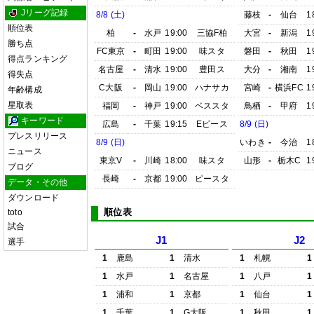
Jリーグ記録
8/8 (土)
藤枝
-
仙台
1
順位表
柏
-
水戸
19:00
三協F柏
大宮
-
新潟
1
勝ち点
FC東京
-
町田
19:00
味スタ
磐田
-
秋田
1
得点ランキング
名古屋
-
清水
19:00
豊田ス
大分
-
湘南
1
得失点
C大阪
-
岡山
19:00
ハナサカ
宮崎
-
横浜FC
1
年齢構成
星取表
福岡
-
神戸
19:00
ベススタ
鳥栖
-
甲府
1
キーワード
広島
-
千葉
19:15
Eピース
8/9 (日)
プレスリリース
8/9 (日)
いわき
-
今治
1
ニュース
東京V
-
川崎
18:00
味スタ
山形
-
栃木C
1
ブログ
長崎
-
京都
19:00
ピースタ
データ・その他
ダウンロード
順位表
toto
試合
J1
J2
選手
1
鹿島
1
清水
1
札幌
1
1
水戸
1
名古屋
1
八戸
1
1
浦和
1
京都
1
仙台
1
1
千葉
1
G大阪
1
秋田
1