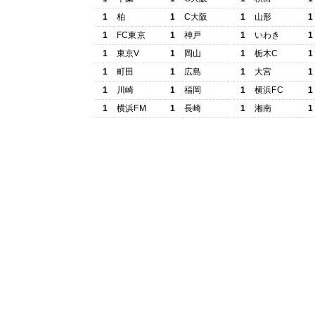
1
柏
1
C大阪
1
山形
1
1
FC東京
1
神戸
1
いわき
1
1
東京V
1
岡山
1
栃木C
1
1
町田
1
広島
1
大宮
1
1
川崎
1
福岡
1
横浜FC
1
1
横浜FM
1
長崎
1
湘南
1