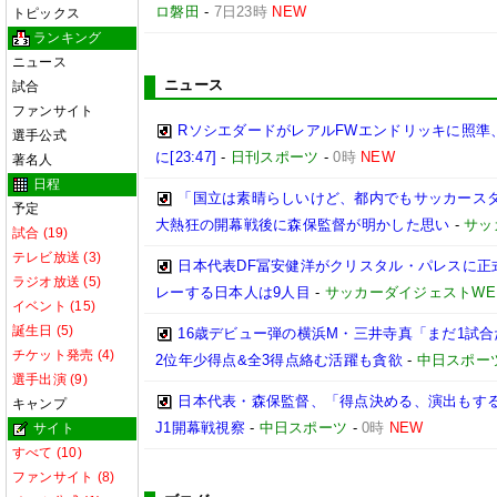
ロ磐田
-
7日23時
NEW
トピックス
ランキング
ニュース
ニュース
試合
ファンサイト
RソシエダードがレアルFWエンドリッキに照準
選手公式
に[23:47]
-
日刊スポーツ
-
0時
NEW
著名人
日程
「国立は素晴らしいけど、都内でもサッカースタ
予定
大熱狂の開幕戦後に森保監督が明かした思い
-
サッ
試合 (19)
テレビ放送 (3)
日本代表DF冨安健洋がクリスタル・パレスに正
ラジオ放送 (5)
レーする日本人は9人目
-
サッカーダイジェストWE
イベント (15)
誕生日 (5)
16歳デビュー弾の横浜M・三井寺真「まだ1試
チケット発売 (4)
2位年少得点&全3得点絡む活躍も貪欲
-
中日スポー
選手出演 (9)
日本代表・森保監督、「得点決める、演出もする」
キャンプ
J1開幕戦視察
-
中日スポーツ
-
0時
NEW
サイト
すべて (10)
ファンサイト (8)