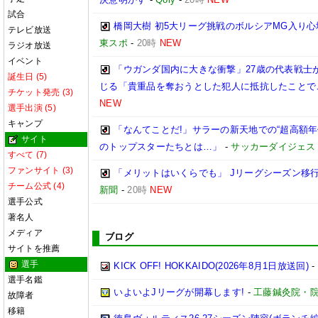
試合
橋岡大樹 初5大リーグ挑戦のボルシアMG入り
テレビ放送
東スポ
-
20時
NEW
ラジオ放送
イベント
「ウガンダ国内に大きな衝撃」27歳の代表戦士
誕生日 (5)
じる「貴重品を奪おうとした犯人に抵抗したことで
チケット発売 (3)
NEW
選手出演 (5)
キャンプ
「なんてことだ!」サラーの新天地での“超高額
サイト
のトップスターたちとは…」
-
サッカーダイジェス
すべて (7)
ファンサイト (3)
「メリットはいくらでも」 Jリーグシーズン移
チーム公式 (4)
新聞
-
20時
NEW
選手公式
著名人
メディア
ブログ
サイトを推薦
選手
KICK OFF! HOKKAIDO(2026年8月1日放送回)
-
選手名鑑
いよいよJリーグが開幕します!
-
工藤鍼灸院・院
故障者
移籍