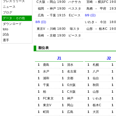
プレスリリース
C大阪
-
岡山
19:00
ハナサカ
宮崎
-
横浜FC
19:
ニュース
福岡
-
神戸
19:00
ベススタ
鳥栖
-
甲府
19:
ブログ
広島
-
千葉
19:15
Eピース
8/9 (日)
データ・その他
8/9 (日)
いわき
-
今治
18:
ダウンロード
東京V
-
川崎
18:00
味スタ
山形
-
栃木C
19:
toto
試合
長崎
-
京都
19:00
ピースタ
選手
順位表
J1
J2
1
鹿島
1
清水
1
札幌
1
1
水戸
1
名古屋
1
八戸
1
1
浦和
1
京都
1
仙台
1
1
千葉
1
G大阪
1
秋田
1
1
柏
1
C大阪
1
山形
1
1
FC東京
1
神戸
1
いわき
1
1
東京V
1
岡山
1
栃木C
1
1
町田
1
広島
1
大宮
1