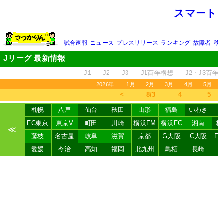
スマート
試合速報
ニュース
プレスリリース
ランキング
故障者
Jリーグ 最新情報
J1
J2
J3
J1百年構想
J2・J3百
2026年
1月
2月
3月
4月
5月
＜
8/3
4
5
札幌
八戸
仙台
秋田
山形
福島
いわき
FC東京
東京V
町田
川崎
横浜FM
横浜FC
湘南
≪
藤枝
名古屋
岐阜
滋賀
京都
G大阪
C大阪
愛媛
今治
高知
福岡
北九州
鳥栖
長崎