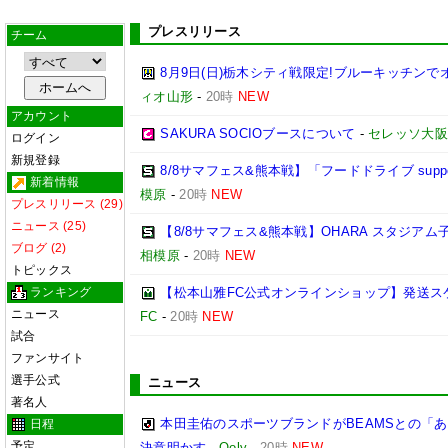
プレスリリース
チーム
8月9日(日)栃木シティ戦限定!ブルーキッチンで
ィオ山形
-
20時
NEW
アカウント
SAKURA SOCIOブースについて
-
セレッソ大阪
ログイン
新規登録
8/8サマフェス&熊本戦】「フードドライブ suppo
新着情報
模原
-
20時
NEW
プレスリリース (29)
ニュース (25)
【8/8サマフェス&熊本戦】OHARA スタジア
ブログ (2)
相模原
-
20時
NEW
トピックス
ランキング
【松本山雅FC公式オンラインショップ】発送ス
ニュース
FC
-
20時
NEW
試合
ファンサイト
選手公式
ニュース
著名人
本田圭佑のスポーツブランドがBEAMSとの「あ
日程
予定
決意明かす
-
Qoly
-
20時
NEW