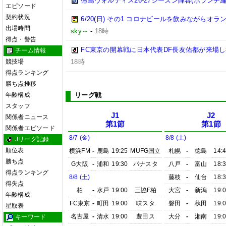
徳島ヴォルティス26-27シーズン陣容(ボランチ編
エピソード
契約状況
6/20(日) その1 コロナビールを飲みながらオラ
出場時間
sky～
-
18時
得点・警告
FC東京の開幕戦に日本代表DF長友佑都が来場し
チーム情報
競技場
18時
得点ランキング
勝ち点推移
年齢構成
リーグ戦
スタッフ
J1
J2
関係者ニュース
第1節
第1節
関係者エピソード
8/7 (金)
8/8 (土)
Jリーグ記録
順位表
横浜FM
-
鹿島
19:25
MUFG国立
札幌
-
徳島
14:
勝ち点
G大阪
-
浦和
19:30
パナスタ
八戸
-
富山
18:
得点ランキング
8/8 (土)
藤枝
-
仙台
18:
得失点
柏
-
水戸
19:00
三協F柏
大宮
-
新潟
19:
年齢構成
FC東京
-
町田
19:00
味スタ
磐田
-
秋田
19:
星取表
名古屋
-
清水
19:00
豊田ス
大分
-
湘南
19:
キーワード