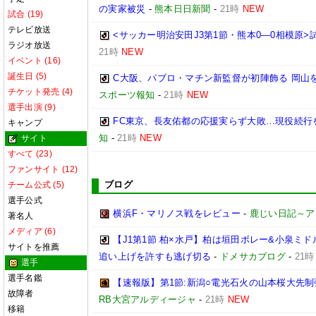
の実家被災
-
熊本日日新聞
-
21時
NEW
試合 (19)
テレビ放送
<サッカー明治安田J3第1節・熊本0―0相模原
ラジオ放送
21時
NEW
イベント (16)
誕生日 (5)
C大阪、パブロ・マチン新監督が初陣飾る 岡山を
チケット発売 (4)
スポーツ報知
-
21時
NEW
選手出演 (9)
FC東京、長友佑都の応援実らず大敗…現役続行
キャンプ
知
-
21時
NEW
サイト
すべて (23)
ファンサイト (12)
ブログ
チーム公式 (5)
選手公式
横浜F・マリノス戦をレビュー
-
鹿じい日記～ア
著名人
メディア (6)
【J1第1節 柏×水戸】柏は垣田ボレー&小泉ミ
サイトを推薦
追い上げを許すも逃げ切る
-
ドメサカブログ
-
21時
選手
選手名鑑
【速報版】第1節:新潟○電光石火の山本桜大先制
故障者
RB大宮アルディージャ
-
21時
NEW
移籍