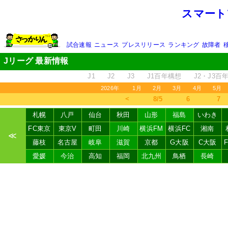
スマート
試合速報
ニュース
プレスリリース
ランキング
故障者
Jリーグ 最新情報
J1
J2
J3
J1百年構想
J2・J3百
2026年
1月
2月
3月
4月
5月
＜
8/5
6
7
札幌
八戸
仙台
秋田
山形
福島
いわき
FC東京
東京V
町田
川崎
横浜FM
横浜FC
湘南
≪
藤枝
名古屋
岐阜
滋賀
京都
G大阪
C大阪
愛媛
今治
高知
福岡
北九州
鳥栖
長崎