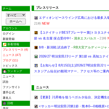
プレスリリース
チーム
エディオンピースウイング広島における最多入
21時
NEW
アカウント
【ユナイテッドBESTプレーヤー賞(トヨタユナイテッ
ログイン
節 vs 名古屋 採点受付中!
-
清水エスパルス
-
21時
新規登録
新着情報
8/8・新潟戦 試合終了
-
RB大宮アルディージャ
プレスリリース (4)
ニュース (47)
2026/27 明治安田J3リーグ 第1節 vs 高知ユ
ブログ (11)
【お知らせ】8月15日(土)2026/27明治安田J
トピックス
ランキング
スタジアム仙台)の観戦マナー、アクセス等のご案
ニュース
試合
ファンサイト
ニュース
選手公式
【更新】J1昇格を狙うベガルタ仙台、決定機生
著名人
日程
<サッカー明治安田J3第1節・熊本0―0相模原
予定