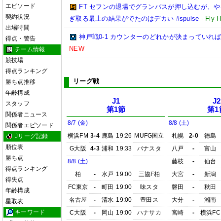
エピソード
FT セフンの退場でグランパスが押し込むが、
契約状況
ぎ取る最上の結果がでたのはデカい #spulse
-
Fly 
出場時間
神戸戦0-1 カウンターのどれかが決まっていれ
得点・警告
NEW
チーム情報
競技場
得点ランキング
リーグ戦
勝ち点推移
年齢構成
J1
J2
スタッフ
第1節
第1
関係者ニュース
8/7 (金)
8/8 (土)
関係者エピソード
横浜FM
3-4
鹿島
19:26
MUFG国立
札幌
2-0
徳島
Jリーグ記録
順位表
G大阪
4-3
浦和
19:33
パナスタ
八戸
-
富山
勝ち点
8/8 (土)
藤枝
-
仙台
得点ランキング
柏
-
水戸
19:00
三協F柏
大宮
-
新潟
得失点
FC東京
-
町田
19:00
味スタ
磐田
-
秋田
年齢構成
名古屋
-
清水
19:00
豊田ス
大分
-
湘南
星取表
キーワード
C大阪
-
岡山
19:00
ハナサカ
宮崎
-
横浜FC