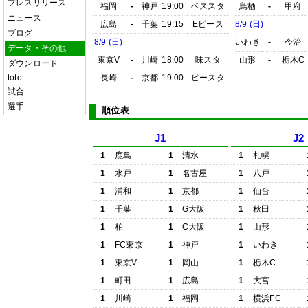
プレスリリース
福岡
-
神戸
19:00
ベススタ
鳥栖
-
甲府
ニュース
広島
-
千葉
19:15
Eピース
8/9 (日)
ブログ
8/9 (日)
いわき
-
今治
データ・その他
東京V
-
川崎
18:00
味スタ
山形
-
栃木C
ダウンロード
toto
長崎
-
京都
19:00
ピースタ
試合
選手
順位表
J1
J2
1
鹿島
1
清水
1
札幌
1
水戸
1
名古屋
1
八戸
1
浦和
1
京都
1
仙台
1
千葉
1
G大阪
1
秋田
1
柏
1
C大阪
1
山形
1
FC東京
1
神戸
1
いわき
1
東京V
1
岡山
1
栃木C
1
町田
1
広島
1
大宮
1
川崎
1
福岡
1
横浜FC