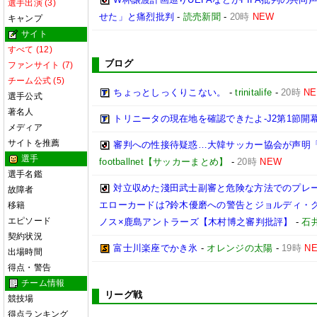
選手出演 (3)
せた」と痛烈批判
-
読売新聞
-
20時
NEW
キャンプ
サイト
すべて (12)
ブログ
ファンサイト (7)
チーム公式 (5)
ちょっとしっくりこない。
-
trinitalife
-
20時
N
選手公式
著名人
トリニータの現在地を確認できたよ-J2第1節開幕
メディア
サイトを推薦
審判への性接待疑惑…大韓サッカー協会が声明
選手
footballnet【サッカーまとめ】
-
20時
NEW
選手名鑑
対立収めた淺田武士副審と危険な方法でのプレ
故障者
エローカードは?鈴木優磨への警告とジョルディ・ク
移籍
エピソード
ノス×鹿島アントラーズ【木村博之審判批評】
-
石井
契約状況
富士川楽座でかき氷
-
オレンジの太陽
-
19時
N
出場時間
得点・警告
チーム情報
リーグ戦
競技場
得点ランキング