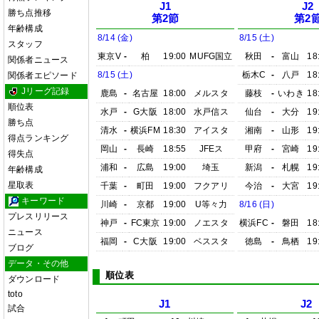
J1
J2
勝ち点推移
第2節
第2
年齢構成
8/14 (金)
8/15 (土)
スタッフ
東京V
-
柏
19:00
MUFG国立
秋田
-
富山
18
関係者ニュース
8/15 (土)
栃木C
-
八戸
18
関係者エピソード
Jリーグ記録
鹿島
-
名古屋
18:00
メルスタ
藤枝
-
いわき
18
順位表
水戸
-
G大阪
18:00
水戸信ス
仙台
-
大分
19
勝ち点
清水
-
横浜FM
18:30
アイスタ
湘南
-
山形
19
得点ランキング
岡山
-
長崎
18:55
JFEス
甲府
-
宮崎
19
得失点
浦和
-
広島
19:00
埼玉
新潟
-
札幌
19
年齢構成
星取表
千葉
-
町田
19:00
フクアリ
今治
-
大宮
19
キーワード
川崎
-
京都
19:00
U等々力
8/16 (日)
プレスリリース
神戸
-
FC東京
19:00
ノエスタ
横浜FC
-
磐田
18
ニュース
福岡
-
C大阪
19:00
ベススタ
徳島
-
鳥栖
19
ブログ
データ・その他
順位表
ダウンロード
toto
J1
J2
試合