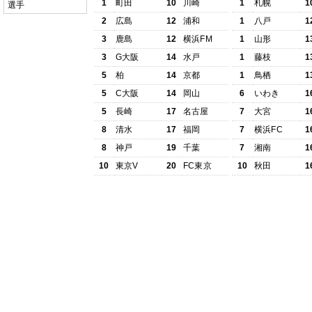
1
町田
10
川崎
1
札幌
1
選手
2
広島
12
浦和
1
八戸
1
3
鹿島
12
横浜FM
1
山形
1
3
G大阪
14
水戸
1
藤枝
1
5
柏
14
京都
1
鳥栖
1
5
C大阪
14
岡山
6
いわき
1
5
長崎
17
名古屋
7
大宮
1
8
清水
17
福岡
7
横浜FC
1
8
神戸
19
千葉
7
湘南
1
10
東京V
20
FC東京
10
秋田
1