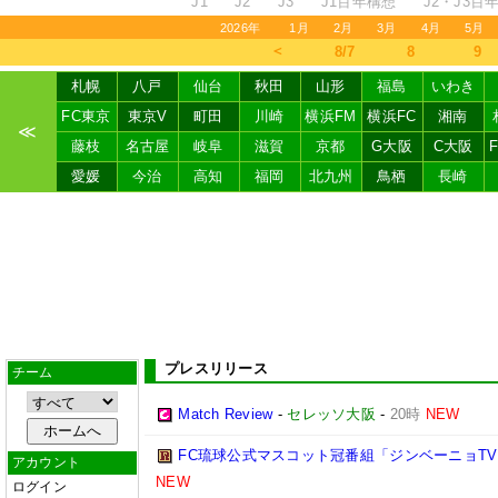
J1
J2
J3
J1百年構想
J2・J3百
2026年
1月
2月
3月
4月
5月
＜
8/7
8
9
札幌
八戸
仙台
秋田
山形
福島
いわき
FC東京
東京V
町田
川崎
横浜FM
横浜FC
湘南
≪
藤枝
名古屋
岐阜
滋賀
京都
G大阪
C大阪
愛媛
今治
高知
福岡
北九州
鳥栖
長崎
プレスリリース
チーム
Match Review
-
セレッソ大阪
-
20時
NEW
FC琉球公式マスコット冠番組「ジンベーニョTV
アカウント
NEW
ログイン