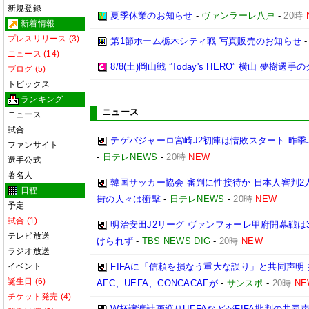
新規登録
夏季休業のお知らせ
-
ヴァンラーレ八戸
-
20時
新着情報
プレスリリース (3)
第1節ホーム栃木シティ戦 写真販売のお知らせ
ニュース (14)
8/8(土)岡山戦 ”Today's HERO” 横山 夢樹選
ブログ (5)
トピックス
ランキング
ニュース
ニュース
試合
テゲバジャーロ宮崎J2初陣は惜敗スタート 昨季
ファンサイト
-
日テレNEWS
-
20時
NEW
選手公式
著名人
韓国サッカー協会 審判に性接待か 日本人審判2
日程
街の人々は衝撃
-
日テレNEWS
-
20時
NEW
予定
試合 (1)
明治安田J2リーグ ヴァンフォーレ甲府開幕戦は
テレビ放送
けられず
-
TBS NEWS DIG
-
20時
NEW
ラジオ放送
イベント
FIFAに「信頼を損なう重大な誤り」と共同声明
誕生日 (6)
AFC、UEFA、CONCACAFが
-
サンスポ
-
20時
NE
チケット発売 (4)
W杯譲渡計画巡りUEFAなどがFIFA批判の共