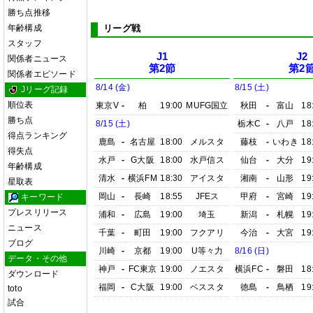
勝ち点推移
年齢構成
リーグ戦
スタッフ
J1
J2
関係者ニュース
第2節
第2
関係者エピソード
8/14 (金)
8/15 (土)
Jリーグ記録
順位表
東京V
-
柏
19:00
MUFG国立
秋田
-
富山
18
勝ち点
8/15 (土)
栃木C
-
八戸
18
得点ランキング
鹿島
-
名古屋
18:00
メルスタ
藤枝
-
いわき
18
得失点
水戸
-
G大阪
18:00
水戸信ス
仙台
-
大分
19
年齢構成
清水
-
横浜FM
18:30
アイスタ
湘南
-
山形
19
星取表
岡山
-
長崎
18:55
JFEス
甲府
-
宮崎
19
キーワード
プレスリリース
浦和
-
広島
19:00
埼玉
新潟
-
札幌
19
ニュース
千葉
-
町田
19:00
フクアリ
今治
-
大宮
19
ブログ
川崎
-
京都
19:00
U等々力
8/16 (日)
データ・その他
神戸
-
FC東京
19:00
ノエスタ
横浜FC
-
磐田
18
ダウンロード
福岡
-
C大阪
19:00
ベススタ
徳島
-
鳥栖
19
toto
試合