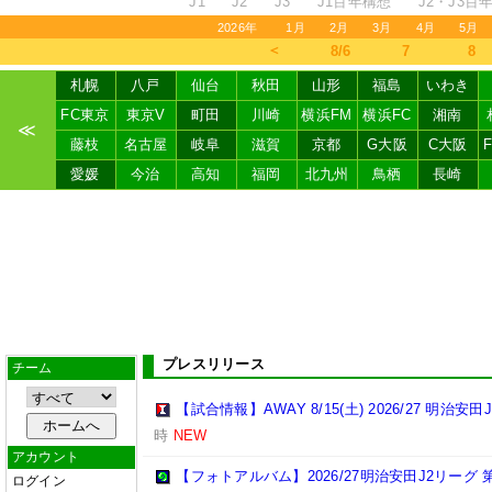
J1
J2
J3
J1百年構想
J2・J3百
2026年
1月
2月
3月
4月
5月
＜
8/6
7
8
札幌
八戸
仙台
秋田
山形
福島
いわき
FC東京
東京V
町田
川崎
横浜FM
横浜FC
湘南
≪
藤枝
名古屋
岐阜
滋賀
京都
G大阪
C大阪
愛媛
今治
高知
福岡
北九州
鳥栖
長崎
プレスリリース
チーム
【試合情報】AWAY 8/15(土) 2026/27 明治安田
時
NEW
アカウント
【フォトアルバム】2026/27明治安田J2リーグ 第
ログイン