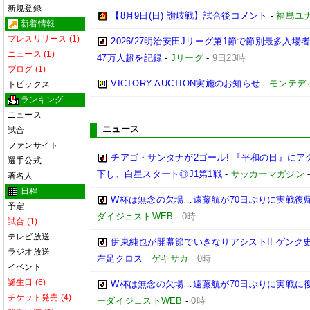
新規登録
【8月9日(日) 讃岐戦】試合後コメント
-
福島ユ
新着情報
プレスリリース (1)
2026/27明治安田Jリーグ第1節で節別最多入場
ニュース (1)
47万人超を記録
-
Jリーグ
-
9日23時
ブログ (1)
VICTORY AUCTION実施のお知らせ
-
モンテデ
トピックス
ランキング
ニュース
ニュース
試合
ファンサイト
チアゴ・サンタナが2ゴール! 『平和の日』に
選手公式
下し、白星スタート◎J1第1戦
-
サッカーマガジン
著名人
日程
W杯は無念の欠場…遠藤航が70日ぶりに実戦復帰
予定
ダイジェストWEB
-
0時
試合 (1)
テレビ放送
伊東純也が開幕節でいきなりアシスト!! ゲン
ラジオ放送
左足クロス
-
ゲキサカ
-
0時
イベント
誕生日 (6)
W杯は無念の欠場…遠藤航が70日ぶりに実戦に復
チケット発売 (4)
ーダイジェストWEB
-
0時