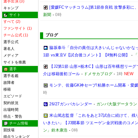
選手出演 (3)
[愛媛FCマッチコラム]第1節奈良戦 攻撃多彩
キャンプ
新聞
-
0時
サイト
すべて (2)
ファンサイト (1)
ブログ
チーム公式 (1)
選手公式
脇坂泰斗「自分の責任は大きいんじゃないかなっ
著名人
1節 vs東京V【試合後コメント】【#無料公開】
-
「
メディア
サイトを推薦
【J2第1節 山形×栃木C】山形は百年構想リー
選手
介は移籍後初ゴール
-
ドメサカブログ
-
1時
NEW
選手名鑑
故障者
モンテ、佐藤GK神セーブ!粘勝ホーム開幕・愛媛
移籍
時
エピソード
契約状況
26/27ガンバカレンダー
-
ガンバ大阪データランド(GA
出場時間
米山篤志監督「これをあと37試合に続けて、残
得点・警告
いきたい」【J3開幕節 ツエーゲン金沢戦後のコメント】(
チーム情報
競技場
ン」鈴木康浩
-
0時
得点ランキング