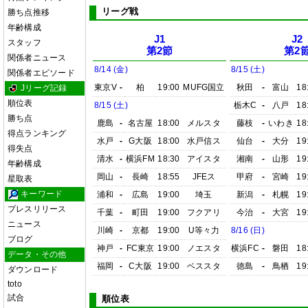
リーグ戦
勝ち点推移
年齢構成
J1
J2
スタッフ
第2節
第2
関係者ニュース
8/14 (金)
8/15 (土)
関係者エピソード
東京V
-
柏
19:00
MUFG国立
秋田
-
富山
18
Jリーグ記録
順位表
8/15 (土)
栃木C
-
八戸
18
勝ち点
鹿島
-
名古屋
18:00
メルスタ
藤枝
-
いわき
18
得点ランキング
水戸
-
G大阪
18:00
水戸信ス
仙台
-
大分
19
得失点
清水
-
横浜FM
18:30
アイスタ
湘南
-
山形
19
年齢構成
岡山
-
長崎
18:55
JFEス
甲府
-
宮崎
19
星取表
キーワード
浦和
-
広島
19:00
埼玉
新潟
-
札幌
19
プレスリリース
千葉
-
町田
19:00
フクアリ
今治
-
大宮
19
ニュース
川崎
-
京都
19:00
U等々力
8/16 (日)
ブログ
神戸
-
FC東京
19:00
ノエスタ
横浜FC
-
磐田
18
データ・その他
福岡
-
C大阪
19:00
ベススタ
徳島
-
鳥栖
19
ダウンロード
toto
試合
順位表