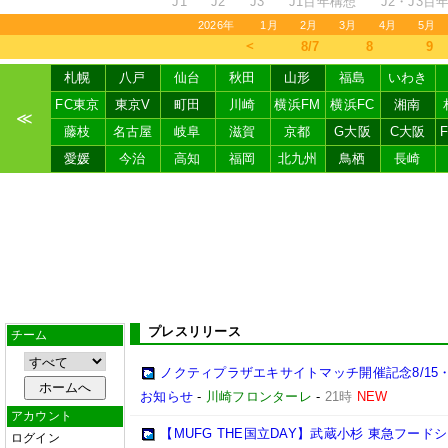
J1
J2
J3
J1百年構想
J2・J3百
2026年
1月
2月
3月
4月
5月
＜
8/7
8
9
札幌
八戸
仙台
秋田
山形
福島
いわき
FC東京
東京V
町田
川崎
横浜FM
横浜FC
湘南
≪
藤枝
名古屋
岐阜
滋賀
京都
G大阪
C大阪
愛媛
今治
高知
福岡
北九州
鳥栖
長崎
プレスリリース
チーム
ノクティプラザエキサイトマッチ開催記念8/15
お知らせ
-
川崎フロンターレ
-
21時
NEW
アカウント
【MUFG THE国立DAY】武蔵小杉 東急フー
ログイン