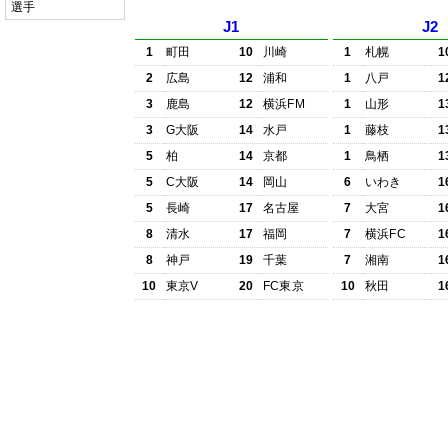
選手
J1
J2
1
町田
10
川崎
1
札幌
1
2
広島
12
浦和
1
八戸
1
3
鹿島
12
横浜FM
1
山形
1
3
G大阪
14
水戸
1
藤枝
1
5
柏
14
京都
1
鳥栖
1
5
C大阪
14
岡山
6
いわき
1
5
長崎
17
名古屋
7
大宮
1
8
清水
17
福岡
7
横浜FC
1
8
神戸
19
千葉
7
湘南
1
10
東京V
20
FC東京
10
秋田
1