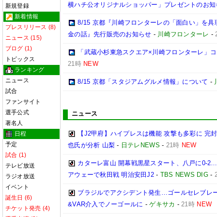
横ハチ公オリジナルショッパー」プレゼントのお知
新規登録
新着情報
8/15 京都『川崎フロンターレの「面白い」を
プレスリリース (8)
金の話』先行販売のお知らせ
-
川崎フロンターレ
-
ニュース (15)
ブログ (1)
「武蔵小杉東急スクエア×川崎フロンターレ」
トピックス
21時
NEW
ランキング
ニュース
8/15 京都「スタジアムグルメ情報」について
-
試合
ファンサイト
選手公式
ニュース
著名人
【J2甲府】ハイプレスは機能 攻撃も多彩に 完
日程
予定
也氏が分析 山梨
-
日テレNEWS
-
21時
NEW
試合 (1)
カターレ富山 開幕戦黒星スタート、八戸に0-2
テレビ放送
アウェーで秋田戦 明治安田J2
-
TBS NEWS DIG
-
ラジオ放送
イベント
ブラジルでアクシデント発生…ゴールセレブレ
誕生日 (6)
&VAR介入でノーゴールに
-
ゲキサカ
-
21時
NEW
チケット発売 (4)