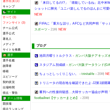
選手出演 (3)
「来日してるの!?」「堪能しているね」北中米W
キャンプ
ショットに脚光「ユニバ楽しんでるのほんまに可愛
サイト
NEW
すべて (3)
ファンサイト (3)
FIFAに「重大な誤り」AFCなど共同声明「サッカ
チーム公式
スポーツ
-
21時
NEW
選手公式
著名人
メディア
ブログ
サイトを推薦
選手
池田月曜リトルクラス
-
ガンバ大阪チアキッズ
選手名鑑
スタジアム別成績
-
ガンバ大阪データランド(GAMBA 
故障者
移籍
ちょっとしっくりこない。
-
trinitalife
-
20時
N
エピソード
契約状況
トリニータの現在地を確認できたよ-J2第1節開幕
出場時間
審判への性接待疑惑…大韓サッカー協会が声明
得点・警告
footballnet【サッカーまとめ】
-
20時
チーム情報
競技場
得点ランキング