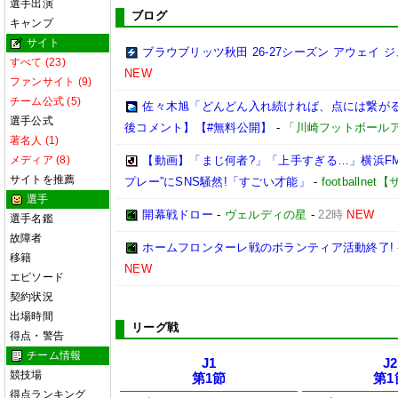
選手出演
ブログ
キャンプ
サイト
ブラウブリッツ秋田 26-27シーズン アウェイ 
すべて (23)
NEW
ファンサイト (9)
チーム公式 (5)
佐々木旭「どんどん入れ続ければ、点には繋がるか
選手公式
後コメント】【#無料公開】
-
「川崎フットボール
著名人 (1)
メディア (8)
【動画】「まじ何者?」「上手すぎる…」横浜FM
サイトを推薦
プレー”にSNS騒然!「すごい才能」
-
footballn
選手
開幕戦ドロー
-
ヴェルディの星
-
22時
NEW
選手名鑑
故障者
ホームフロンターレ戦のボランティア活動終了!
移籍
NEW
エピソード
契約状況
出場時間
リーグ戦
得点・警告
チーム情報
J1
J2
競技場
第1節
第1
得点ランキング