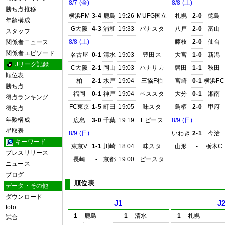
8/7 (金)
8/8 (土)
勝ち点推移
横浜FM
3-4
鹿島
19:26
MUFG国立
札幌
2-0
徳島
年齢構成
G大阪
4-3
浦和
19:33
パナスタ
八戸
2-0
富山
スタッフ
8/8 (土)
藤枝
2-0
仙台
関係者ニュース
関係者エピソード
名古屋
0-1
清水
19:03
豊田ス
大宮
1-0
新潟
Jリーグ記録
C大阪
2-1
岡山
19:03
ハナサカ
磐田
1-1
秋田
順位表
柏
2-1
水戸
19:04
三協F柏
宮崎
0-1
横浜FC
勝ち点
福岡
0-1
神戸
19:04
ベススタ
大分
0-1
湘南
得点ランキング
FC東京
1-5
町田
19:05
味スタ
鳥栖
2-0
甲府
得失点
年齢構成
広島
3-0
千葉
19:19
Eピース
8/9 (日)
星取表
8/9 (日)
いわき
2-1
今治
キーワード
東京V
1-1
川崎
18:04
味スタ
山形
-
栃木C
プレスリリース
長崎
-
京都
19:00
ピースタ
ニュース
ブログ
順位表
データ・その他
ダウンロード
J1
J
toto
1
鹿島
1
清水
1
札幌
試合