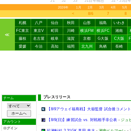
J1
J2
J3
J1百年構想
J2・J3百
2026年
1月
2月
3月
4月
5月
＜
8/6
7
8
札幌
八戸
仙台
秋田
山形
福島
いわき
FC東京
東京V
町田
川崎
横浜FM
横浜FC
湘南
≪
藤枝
名古屋
岐阜
滋賀
京都
G大阪
C大阪
愛媛
今治
高知
福岡
北九州
鳥栖
長崎
プレスリリース
チーム
【8/9アウェイ福島戦】大嶽監督 試合後コメン
【8/9(日)】練習試合 vs. 対戦相手非公表
-
ジュ
アカウント
ログイン
起湘転結 ? 31GK 真田 幸太
-
湘南ベルマーレ
-