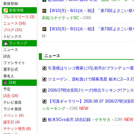
新規登録
新着情報
【8/10(月)・8/11(火・祝)】「第73回よさ
プレスリリース (3)
高知ユナイテッドSC
-
20時
ニュース (36)
【8/10(月)・8/11(火・祝)】「第73回よさこ
ブログ (10)
時
トピックス
ランキング
ニュース
ニュース
試合
ファンサイト
引退後はリンゴ農家に!/弘前市がブランデュー
選手公式
著名人
ツエーゲン、逆転負けで開幕黒星 栃木に2―3 J
日程
予定
2026/27明治安田Jリーグ|得点ランキング/ア
試合 (16)
【写真ギャラリー】2026.08.07 2026/27明治
テレビ放送
ッカーキング
-
22時
NEW
ラジオ放送
イベント (4)
栃木SCvs金沢 試合記録
-
ゲキサカ
-
22時
NEW
誕生日 (4)
チケット発売 (6)