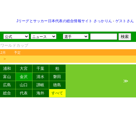
Jリーグとサッカー日本代表の総合情報サイト さっかりん
-
ゲストさん
FAワールドカップ
12月
予定
＞
浦和
大宮
千葉
柏
富山
金沢
清水
磐田
≫
広島
山口
讃岐
徳島
総合
代表
海外
すべて