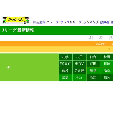
試合速報
ニュース
プレスリリース
ランキング
故障者
Jリーグ 最新情報
J1
J2
J3
2026年
＜
札幌
八戸
仙台
秋田
FC東京
東京V
町田
川崎
≪
藤枝
名古屋
岐阜
滋賀
愛媛
今治
高知
福岡