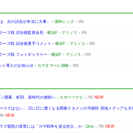
は、次の試合が本当に大事」
-
浦和レッズ
-
1時
ントラーズ戦 試合後監督会見
-
横浜F・マリノス
-
1時
ントラーズ戦 試合後選手コメント
-
横浜F・マリノス
-
0時
ントラーズ戦 フォトギャラリー
-
横浜F・マリノス
-
0時
ケット導入のお知らせ
-
カマタマーレ讃岐
-
0時
ズン開幕。町田、新時代の挑戦へ
-
スポーツナビ
-
7時
NEW
ースではない」 日に日に濃くなる開幕スタメンの可能性 現地メディアも主
7時
NEW
ラブ退団の背景には「ガザ戦争を巡る対立」か
-
Qoly
-
7時
NEW