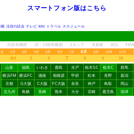
スマートフォン版はこちら
移籍
注目の試合
テレビ
toto
トラベル
スケジュール
J1百年構想
J2・J3百年構想
Jカップ
天皇杯
ACL
FI
8月
1月
2月
3月
4月
5月
6月
7月
9月
10月
11月
7
8/4
5
6
8
9
10
山形
福島
いわき
鹿島
水戸
栃木SC
栃木C
群馬
横浜FM
横浜FC
湘南
相模原
甲府
松本
長野
新潟
京都
G大阪
C大阪
FC大阪
奈良
神戸
鳥取
岡山
北九州
鳥栖
長崎
熊本
大分
宮崎
鹿児島
琉球