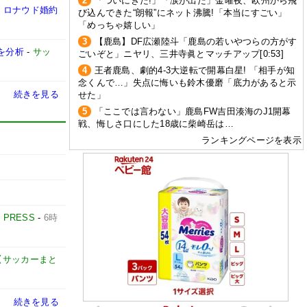
2
「ついにきた!」「涙が出た」金曜夜、欧州から飛
・ロナウド婚約
び込んできた“朗報”にネット沸騰!「本当にすごい」
「めっちゃ嬉しい」
3
【鹿島】DF広瀬陸斗「鹿島の若いやつらの方がす
を分析
-
サッ
ごいぞと」ニヤリ、三井寺眞とマッチアップ[0:53]
4
王者鹿島、劇的4-3大逆転で開幕白星! 「相手が知
念くんで…」失点に悔いも鈴木優磨「底力があると示
続きを見る
せた」
5
「ここでは言わない」鹿島FW吉田湊海のJ1開幕
戦、悔しさ口にした18歳に柴崎岳は…
ランキングページを表示
E PRESS
-
6時
net【サッカーまと
続きを見る