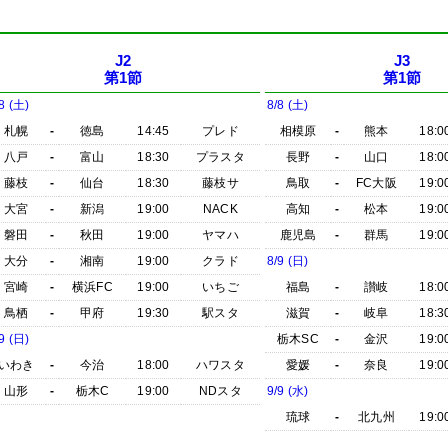
J2
J3
第1節
第1節
8 (土)
8/8 (土)
札幌
-
徳島
14:45
プレド
相模原
-
熊本
18:0
八戸
-
富山
18:30
プラスタ
長野
-
山口
18:0
藤枝
-
仙台
18:30
藤枝サ
鳥取
-
FC大阪
19:0
大宮
-
新潟
19:00
NACK
高知
-
松本
19:0
磐田
-
秋田
19:00
ヤマハ
鹿児島
-
群馬
19:0
大分
-
湘南
19:00
クラド
8/9 (日)
宮崎
-
横浜FC
19:00
いちご
福島
-
讃岐
18:0
鳥栖
-
甲府
19:30
駅スタ
滋賀
-
岐阜
18:3
9 (日)
栃木SC
-
金沢
19:0
いわき
-
今治
18:00
ハワスタ
愛媛
-
奈良
19:0
山形
-
栃木C
19:00
NDスタ
9/9 (水)
琉球
-
北九州
19:0