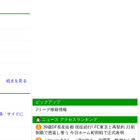
続きを見る
ピックアップ
Jリーグ移籍情報
張「サイドに
ニュース アクセスランキング
1
39歳DF長友佑都 現役続行! FC東京と再契約 J1初
制覇で恩返し誓う 今日ホーム町田戦で正式表明