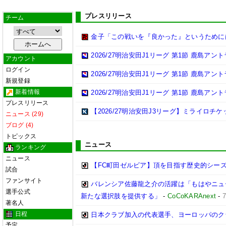
プレスリリース
チーム
金子「この戦いを『良かった』というために
2026/27明治安田J1リーグ 第1節 鹿島ア
アカウント
ログイン
2026/27明治安田J1リーグ 第1節 鹿島ア
新規登録
新着情報
2026/27明治安田J1リーグ 第1節 鹿島ア
プレスリリース
【2026/27明治安田J3リーグ】ミライロチ
ニュース (29)
ブログ (4)
トピックス
ニュース
ランキング
ニュース
【FC町田ゼルビア】頂を目指す歴史的シー
試合
ファンサイト
バレンシア佐藤龍之介の活躍は「もはやニュ
選手公式
新たな選択肢を提供する」
-
CoCoKARAnext
-
著名人
日程
日本クラブ加入の代表選手、ヨーロッパのク
予定