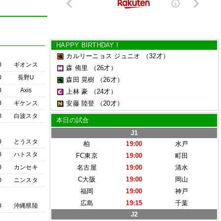
HAPPY BIRTHDAY !
カルリーニョス ジュニオ
（32才）
0
ギオンス
森 侑里
（26才）
0
長野U
森田 晃樹
（26才）
0
Axis
上林 豪
（24才）
0
ギケンス
安藤 陸登
（20才）
0
白波スタ
本日の試合
J1
0
とうスタ
柏
19:00
水戸
0
ハトスタ
FC東京
19:00
町田
0
カンセキ
名古屋
19:00
清水
C大阪
19:00
岡山
0
ニンスタ
福岡
19:00
神戸
広島
19:15
千葉
0
沖縄県陸
J2