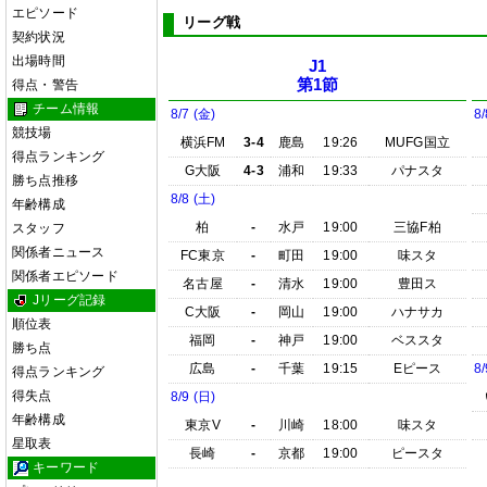
エピソード
リーグ戦
契約状況
出場時間
J1
第1節
得点・警告
チーム情報
8/7 (金)
8/
競技場
横浜FM
3-4
鹿島
19:26
MUFG国立
得点ランキング
G大阪
4-3
浦和
19:33
パナスタ
勝ち点推移
8/8 (土)
年齢構成
柏
-
水戸
19:00
三協F柏
スタッフ
関係者ニュース
FC東京
-
町田
19:00
味スタ
関係者エピソード
名古屋
-
清水
19:00
豊田ス
Jリーグ記録
C大阪
-
岡山
19:00
ハナサカ
順位表
福岡
-
神戸
19:00
ベススタ
勝ち点
広島
-
千葉
19:15
Eピース
8/
得点ランキング
得失点
8/9 (日)
年齢構成
東京V
-
川崎
18:00
味スタ
星取表
長崎
-
京都
19:00
ピースタ
キーワード