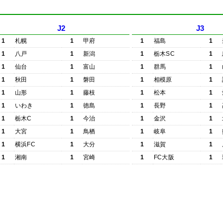
J2
J3
1
札幌
1
甲府
1
福島
1
1
八戸
1
新潟
1
栃木SC
1
1
仙台
1
富山
1
群馬
1
1
秋田
1
磐田
1
相模原
1
1
山形
1
藤枝
1
松本
1
1
いわき
1
徳島
1
長野
1
1
栃木C
1
今治
1
金沢
1
1
大宮
1
鳥栖
1
岐阜
1
1
横浜FC
1
大分
1
滋賀
1
1
湘南
1
宮崎
1
FC大阪
1