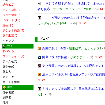
「マジで綺麗すぎる!」「見惚れてしまった」
試合 (19)
者も反応
-
サッカーダイジェストWEB
-
7時
NE
テレビ放送 (3)
ラジオ放送 (5)
「ここが弱さなのかな」横浜FMは続々と、で
イベント (15)
カーダイジェストWEB
-
7時
NEW
誕生日 (5)
チケット発売 (4)
選手出演 (9)
ブログ
キャンプ
サイト
新聞予想は4-4-2!
-
週末はアルビレックス!
-
すべて (7)
ファンサイト (7)
開幕に快活に怪盗
-
がめがま。
-
6時
NEW
チーム公式
史上最高にカオスで破壊力のある鹿島アント
選手公式
著名人
清水エスパルス 対 名古屋グランパス?直前情報ま
メディア
NEW
サイトを推薦
選手
キリンカップ参加国決定! 日本代表は10/1 エ
選手名鑑
め】
-
6時
故障者
移籍