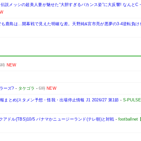
伝説メッシの超美人妻が魅せた“大胆すぎるバカンス姿”に大反響! なんとC
W
も鹿島は…開幕戦で見えた明確な差。天野純&宮市亮が悪夢の3-4逆転負け
6時
NEW
ラーズ?
-
タケゴラ
-
6時
NEW
とめ|スタメン予想・怪我・出場停止情報 J1 2026/27 第1節
-
S-PULS
クアドル(TBS)10/5 パナマかニュージーランド(テレ朝)と対戦
-
football