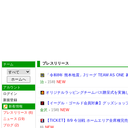
プレスリリース
チーム
「令和8年 熊本地震」Jリーグ TEAM AS ON
治
-
15時
NEW
アカウント
オリジナルラッピングチームバス贈呈式を実施
ログイン
新規登録
【イーグル・ゴールド会員対象】グッズショップ
新着情報
金沢
-
15時
NEW
プレスリリース (6)
ニュース (19)
【TICKET】8/9 今治戦 ホームエリア全席種
ブログ (2)
時
NEW