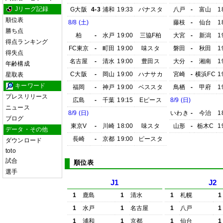
Jリーグ記録
G大阪
4-3
浦和
19:33
パナスタ
八戸
-
富山
1
順位表
8/8 (土)
藤枝
-
仙台
1
勝ち点
柏
-
水戸
19:00
三協F柏
大宮
-
新潟
1
得点ランキング
FC東京
-
町田
19:00
味スタ
磐田
-
秋田
1
得失点
名古屋
-
清水
19:00
豊田ス
大分
-
湘南
1
年齢構成
C大阪
-
岡山
19:00
ハナサカ
宮崎
-
横浜FC
1
星取表
キーワード
福岡
-
神戸
19:00
ベススタ
鳥栖
-
甲府
1
プレスリリース
広島
-
千葉
19:15
Eピース
8/9 (日)
ニュース
8/9 (日)
いわき
-
今治
1
ブログ
東京V
-
川崎
18:00
味スタ
山形
-
栃木C
1
データ・その他
長崎
-
京都
19:00
ピースタ
ダウンロード
toto
試合
順位表
選手
J1
J2
1
鹿島
1
清水
1
札幌
1
1
水戸
1
名古屋
1
八戸
1
1
浦和
1
京都
1
仙台
1