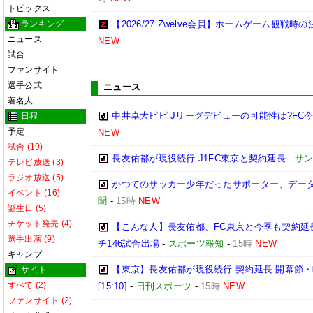
トピックス
ランキング
【2026/27 Zwelve会員】ホームゲーム観戦
ニュース
NEW
試合
ファンサイト
選手公式
ニュース
著名人
中井卓大ピピ Jリーグデビューの可能性は?FC
日程
予定
NEW
試合 (19)
長友佑都が現役続行 J1FC東京と契約延長
-
サ
テレビ放送 (3)
ラジオ放送 (5)
かつてのサッカー少年だったサポーター、データ
イベント (16)
聞
-
15時
NEW
誕生日 (5)
チケット発売 (4)
【こんな人】長友佑都、FC東京と今季も契約延
選手出演 (9)
チ146試合出場
-
スポーツ報知
-
15時
NEW
キャンプ
【東京】長友佑都が現役続行 契約延長 開幕節
サイト
すべて (2)
[15:10]
-
日刊スポーツ
-
15時
NEW
ファンサイト (2)