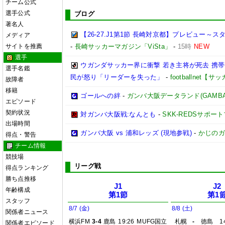
チーム公式
選手公式
ブログ
著名人
【26-27.J1第1節 長崎対京都】プレビュー
メディア
サイトを推薦
-
長崎サッカーマガジン「ViSta」
-
15時
NEW
選手
ウガンダサッカー界に衝撃 若き主将が死去 携
選手名鑑
民が怒り「リーダーを失った」
-
footballnet【
故障者
移籍
ゴールへの絆
-
ガンバ大阪データランド(GAMBA OS
エピソード
契約状況
対ガンバ大阪戦:なんとも
-
SKK-REDSサポー
出場時間
ガンバ大阪 vs 浦和レッズ (現地参戦)
-
かじのガ
得点・警告
チーム情報
競技場
リーグ戦
得点ランキング
勝ち点推移
J1
J2
年齢構成
第1節
第1
スタッフ
8/7 (金)
8/8 (土)
関係者ニュース
横浜FM
3-4
鹿島
19:26
MUFG国立
札幌
-
徳島
1
関係者エピソード