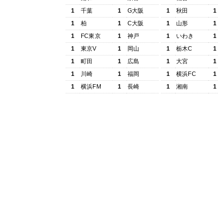
1
千葉
1
G大阪
1
秋田
1
1
柏
1
C大阪
1
山形
1
1
FC東京
1
神戸
1
いわき
1
1
東京V
1
岡山
1
栃木C
1
1
町田
1
広島
1
大宮
1
1
川崎
1
福岡
1
横浜FC
1
1
横浜FM
1
長崎
1
湘南
1