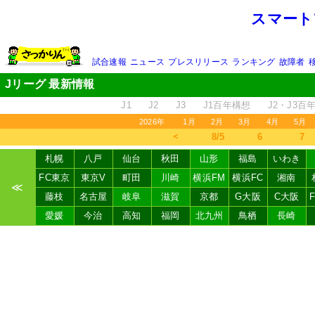
スマート
試合速報
ニュース
プレスリリース
ランキング
故障者
Jリーグ 最新情報
J1
J2
J3
J1百年構想
J2・J3百
2026年
1月
2月
3月
4月
5月
＜
8/5
6
7
札幌
八戸
仙台
秋田
山形
福島
いわき
FC東京
東京V
町田
川崎
横浜FM
横浜FC
湘南
≪
藤枝
名古屋
岐阜
滋賀
京都
G大阪
C大阪
愛媛
今治
高知
福岡
北九州
鳥栖
長崎