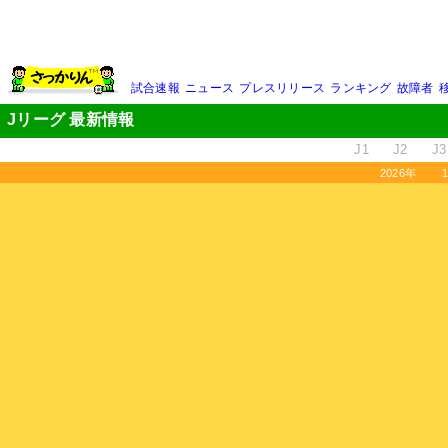
試合速報
ニュース
プレスリリース
ランキング
故障者
Jリーグ 最新情報
J1
J2
J3
2026年