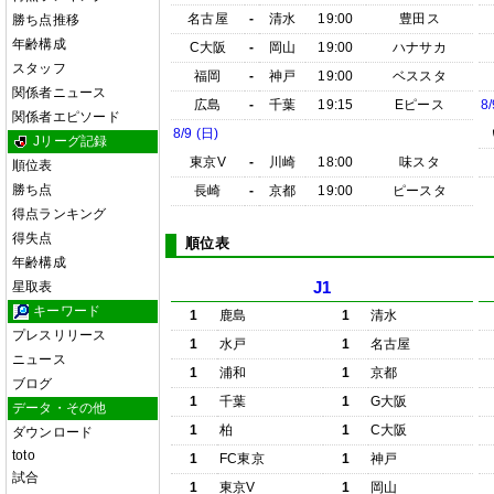
名古屋
-
清水
19:00
豊田ス
勝ち点推移
年齢構成
C大阪
-
岡山
19:00
ハナサカ
スタッフ
福岡
-
神戸
19:00
ベススタ
関係者ニュース
広島
-
千葉
19:15
Eピース
8/
関係者エピソード
8/9 (日)
Jリーグ記録
東京V
-
川崎
18:00
味スタ
順位表
勝ち点
長崎
-
京都
19:00
ピースタ
得点ランキング
得失点
順位表
年齢構成
星取表
J1
キーワード
1
鹿島
1
清水
プレスリリース
1
水戸
1
名古屋
ニュース
1
浦和
1
京都
ブログ
1
千葉
1
G大阪
データ・その他
1
柏
1
C大阪
ダウンロード
toto
1
FC東京
1
神戸
試合
1
東京V
1
岡山