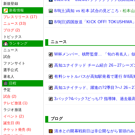
新規登録
新着情報
8/8(土)高知 vs 松本 試合の見どころ
-
松本山
プレスリリース (17)
8/9(日)四国放送「KICK OFF! TOKUSHI
ニュース (33)
ブログ (2)
トピックス
ニュース
ランキング
ニュース
W杯メンバー、槙野監督… 「旬の有名人」
試合
ファンサイト
高知ユナイテッド チーム紹介 26～27シーズンJ
選手公式
有料シャトルバスが高知駅発着で運行 8/8
著名人
日程
高知ユナイテッド、躍進の?2季目?へ! 26～27
予定
試合 (2)
3バック?4バック?どっち!? 指導陣、過去
テレビ放送 (1)
ラジオ放送
イベント (2)
ブログ
誕生日 (8)
チケット発売 (6)
清水との開幕戦前日は非公開ながら冒頭のみ