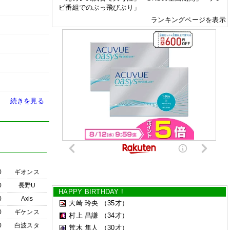
ビ番組でのぶっ飛びぶり」
ランキングページを表示
続きを見る
0
ギオンス
0
長野U
HAPPY BIRTHDAY !
0
Axis
大崎 玲央
（35才）
0
ギケンス
村上 昌謙
（34才）
0
白波スタ
荒木 隼人
（30才）