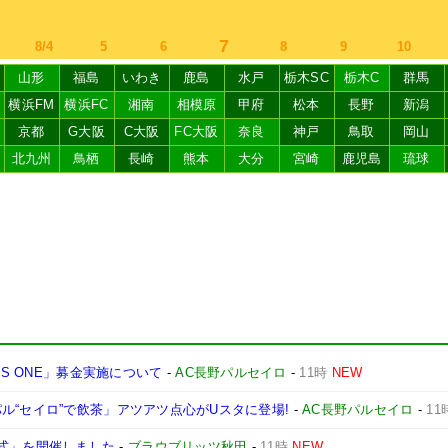
7
8/4
5
6
8
9
10
山形
福島
いわき
鹿島
水戸
栃木SC
栃木C
群馬
横浜FM
横浜FC
湘南
相模原
甲府
松本
長野
新潟
京都
G大阪
C大阪
FC大阪
奈良
神戸
鳥取
岡山
北九州
鳥栖
長崎
熊本
大分
宮崎
鹿児島
琉球
AS ONE」募金実施について
-
AC長野パルセイロ
-
11時
NEW
ル“セイロ”で飲茶」アツアツ点心がUスタに登場!
-
AC長野パルセイロ
-
11
田出陣式」を開催しました
-
ブラウブリッツ秋田
-
11時
NEW