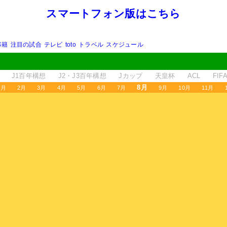
スマートフォン版はこちら
移籍
注目の試合
テレビ
toto
トラベル
スケジュール
J1百年構想
J2・J3百年構想
Jカップ
天皇杯
ACL
FI
8月
1月
2月
3月
4月
5月
6月
7月
9月
10月
11月