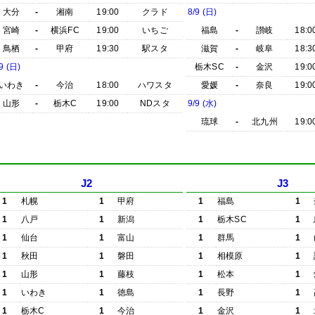
大分
-
湘南
19:00
クラド
8/9 (日)
宮崎
-
横浜FC
19:00
いちご
福島
-
讃岐
18:0
鳥栖
-
甲府
19:30
駅スタ
滋賀
-
岐阜
18:3
9 (日)
栃木SC
-
金沢
19:0
いわき
-
今治
18:00
ハワスタ
愛媛
-
奈良
19:0
山形
-
栃木C
19:00
NDスタ
9/9 (水)
琉球
-
北九州
19:0
J2
J3
1
札幌
1
甲府
1
福島
1
1
八戸
1
新潟
1
栃木SC
1
1
仙台
1
富山
1
群馬
1
1
秋田
1
磐田
1
相模原
1
1
山形
1
藤枝
1
松本
1
1
いわき
1
徳島
1
長野
1
1
栃木C
1
今治
1
金沢
1