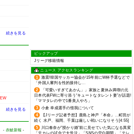
続きを見る
ピックアップ
Jリーグ移籍情報
ニュース アクセスランキング
1
激震!韓国サッカー協会が15年前にW杯予選などで
「外国人審判を性的接待し...
2
「可愛いすぎてあかん」」家族と夏休み満喫の元
日本代表FWに寄り添う“キュートなタレント妻”が話題!
NEW
「ママタレの中で1番美人やろ」
3
小倉 幸成選手の怪我について
続きを見る
4
【Jリーグ記者予想】鹿島と神戸「本命」…町田が
続く 水戸、福岡、千葉は厳しい戦いになりそう[4:55]
5
川口春奈が”授かり婚”前に見せていた気になる異変
】
-
赤鯱新報
-
「元カレの試合で大号泣」「SNSの空白期間」「テレ