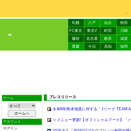
＜
札幌
八戸
仙台
秋田
FC東京
東京V
町田
川崎
≪
藤枝
名古屋
岐阜
滋賀
愛媛
今治
高知
福岡
プレスリリース
チーム
令和8年熊本地震に対する「Jリーグ TEAM 
☆メニュー更新!【オフィシャルフード】「パ
アカウント
ログイン
2026.8.2 「2026/27ブラウブリッツ秋