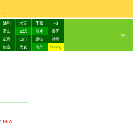
＞
浦和
大宮
千葉
柏
富山
金沢
清水
磐田
≫
広島
山口
讃岐
徳島
総合
代表
海外
すべて
時
NEW