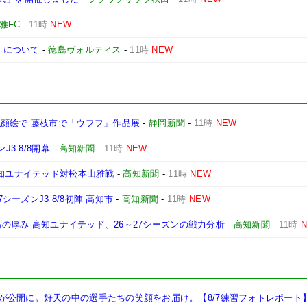
雅FC
-
11時
NEW
MA」について
-
徳島ヴォルティス
-
11時
NEW
似顔絵で 藤枝市で「ウフフ」作品展
-
静岡新聞
-
11時
NEW
3 8/8開幕
-
高知新聞
-
11時
NEW
高知ユナイテッド対松本山雅戦
-
高知新聞
-
11時
NEW
シーズンJ3 8/8初陣 高知市
-
高知新聞
-
11時
NEW
最高の厚み 高知ユナイテッド、26～27シーズンの戦力分析
-
高知新聞
-
11時
が公開に。好天の中の選手たちの笑顔をお届け。【8/7練習フォトレポート