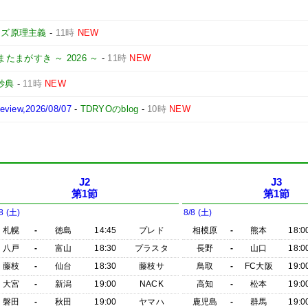
ーズ原理主義
-
11時
NEW
またまがすき ～ 2026 ～
-
11時
NEW
妙典
-
11時
NEW
iew,2026/08/07
-
TDRYOのblog
-
10時
NEW
J2
J3
第1節
第1節
8 (土)
8/8 (土)
札幌
-
徳島
14:45
プレド
相模原
-
熊本
18:0
八戸
-
富山
18:30
プラスタ
長野
-
山口
18:0
藤枝
-
仙台
18:30
藤枝サ
鳥取
-
FC大阪
19:0
大宮
-
新潟
19:00
NACK
高知
-
松本
19:0
磐田
-
秋田
19:00
ヤマハ
鹿児島
-
群馬
19:0