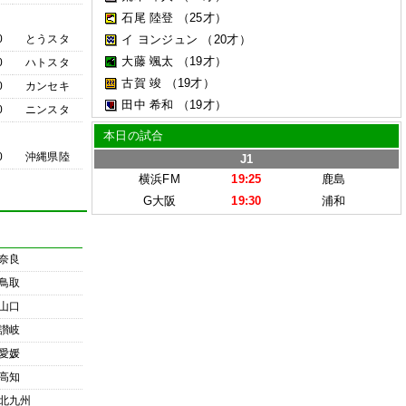
石尾 陸登
（25才）
0
とうスタ
イ ヨンジュン
（20才）
大藤 颯太
（19才）
0
ハトスタ
古賀 竣
（19才）
0
カンセキ
田中 希和
（19才）
0
ニンスタ
本日の試合
0
沖縄県陸
J1
横浜FM
19:25
鹿島
G大阪
19:30
浦和
奈良
鳥取
山口
讃岐
愛媛
高知
北九州