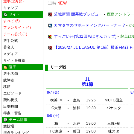
選手出演 (2)
11時
NEW
キャンプ
茨城新聞 開幕戦プレビュー
-
鹿島アントラ
サイト
すべて (6)
カマタマのサポーティングパートナー!?
-
か
ファンサイト (4)
チーム公式 (1)
すっごい汗(第31回ちばぎんカップ)
-
起点は
選手公式
著名人
【2026/27 J1 LEAGUE 第1節】横浜FM戦 Prev
メディア
サイトを推薦
選手
リーグ戦
選手名鑑
J1
故障者
第1節
移籍
8/7 (金)
8/
エピソード
契約状況
横浜FM
-
鹿島
19:25
MUFG国立
出場時間
G大阪
-
浦和
19:30
パナスタ
得点・警告
8/8 (土)
チーム情報
柏
-
水戸
19:00
三協F柏
競技場
FC東京
-
町田
19:00
味スタ
得点ランキング