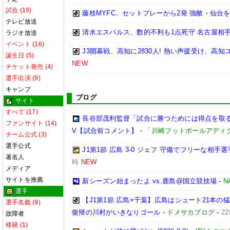
試合 (19)
藤枝MYFC、セットプレーから2発 強敵・仙台を
テレビ放送
清水エスパルス、数的不利も1点死守 名古屋相手
ラジオ放送
イベント (16)
J3開幕戦、高知に2830人! 熱い声援受け、高
誕生日 (5)
NEW
チケット発売 (4)
選手出演 (9)
キャンプ
ブログ
サイト
すべて (17)
長谷部茂利監督「試合に勝つためには得点を取る。
ファンサイト (14)
V【試合前コメント】
-
「川崎フットボールアディ
チーム公式 (3)
選手公式
J1第1節 広島 3-0 ジェフ 守備でフリーな相
著名人
時
NEW
メディア
サイトを推薦
新シーズン始まったよ vs.鹿島@国立競技場
-
N
選手
【J1第1節 広島×千葉】広島はシュート21本
選手名鑑 (9)
復帰の川村がいきなりゴール
-
ドメサカブログ
-
2
故障者
移籍 (1)