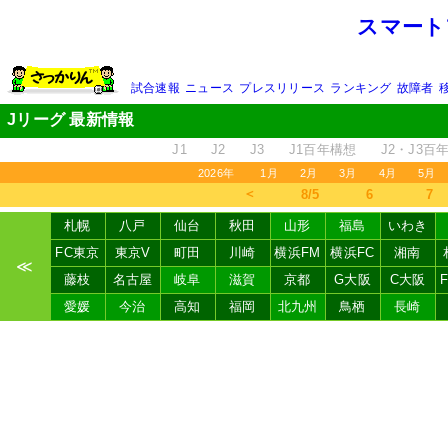
スマート
試合速報
ニュース
プレスリリース
ランキング
故障者
Jリーグ 最新情報
J1
J2
J3
J1百年構想
J2・J3百
2026年
1月
2月
3月
4月
5月
＜
8/5
6
7
札幌
八戸
仙台
秋田
山形
福島
いわき
FC東京
東京V
町田
川崎
横浜FM
横浜FC
湘南
≪
藤枝
名古屋
岐阜
滋賀
京都
G大阪
C大阪
愛媛
今治
高知
福岡
北九州
鳥栖
長崎