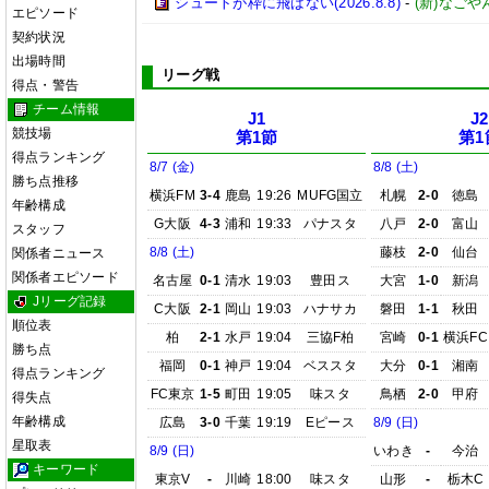
シュートが枠に飛ばない(2026.8.8)
-
(新)なごや
エピソード
契約状況
出場時間
リーグ戦
得点・警告
チーム情報
J1
J2
競技場
第1節
第1
得点ランキング
8/7 (金)
8/8 (土)
勝ち点推移
横浜FM
3-4
鹿島
19:26
MUFG国立
札幌
2-0
徳島
年齢構成
G大阪
4-3
浦和
19:33
パナスタ
八戸
2-0
富山
スタッフ
8/8 (土)
藤枝
2-0
仙台
関係者ニュース
関係者エピソード
名古屋
0-1
清水
19:03
豊田ス
大宮
1-0
新潟
Jリーグ記録
C大阪
2-1
岡山
19:03
ハナサカ
磐田
1-1
秋田
順位表
柏
2-1
水戸
19:04
三協F柏
宮崎
0-1
横浜FC
勝ち点
福岡
0-1
神戸
19:04
ベススタ
大分
0-1
湘南
得点ランキング
FC東京
1-5
町田
19:05
味スタ
鳥栖
2-0
甲府
得失点
年齢構成
広島
3-0
千葉
19:19
Eピース
8/9 (日)
星取表
8/9 (日)
いわき
-
今治
キーワード
東京V
-
川崎
18:00
味スタ
山形
-
栃木C