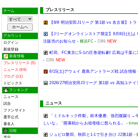
プレスリリース
チーム
【8/8 明治安田J1リーグ 第1節 vs 名古屋】
【Jリーグオンラインストア限定】8月8日(土)より「
アカウント
注販売のお知らせ
-
横浜FC
-
23時
NEW
ログイン
新規登録
町田、FC東京に5-1の圧巻逆転劇! 広島は千葉に
新着情報
-
22時
NEW
プレスリリース (5)
ニュース (69)
8/15(土)アウェイ 鹿島アントラーズ戦 試合情報
ブログ (13)
2026/27明治安田J3リーグ 第1節 vs 高知ユ
トピックス
ランキング
ニュース
ニュース
試合
ファンサイト
「ミドルキック炸裂」鈴木優磨、強烈腹蹴り→
選手公式
しいな」「開幕戦からお祖母様に怒られる」
-
time
著名人
日程
ジュビロ磐田、秋田と1-1で引き分け J2第1節
-
予定