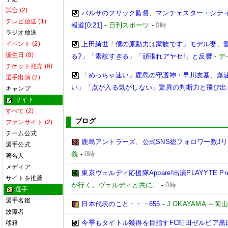
試合 (2)
バルサのフリック監督、マンチェスター・シティ
テレビ放送 (1)
報道[0:21]
-
日刊スポーツ
-
0時
ラジオ放送
イベント (2)
上田綺世「僕の原動力は家族です」モデル妻、
誕生日 (8)
る?」「素敵すぎる」「頑張れアヤセ!」と反響
-
デ
チケット発売 (6)
「めっちゃ速い」鹿島の守護神・早川友基、爆速
選手出演 (2)
い」「点が入る気がしない」驚異の判断力と飛び出
キャンプ
サイト
すべて (2)
ブログ
ファンサイト (2)
チーム公式
鹿島アントラーズ、公式SNS総フォロワー数J
選手公式
義
-
0時
著名人
メディア
東京ヴェルディ応援隊Appare!出演PLAYYTE Pre
サイトを推薦
が行く。ヴェルディと共に。
-
0時
選手
選手名鑑
日本代表のこと・・・655
-
J OKAYAMA 
故障者
今季もタイトル獲得を目指すFC町田ゼルビア黒
移籍