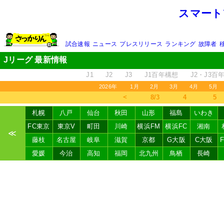
スマート
試合速報
ニュース
プレスリリース
ランキング
故障者
Jリーグ 最新情報
J1
J2
J3
J1百年構想
J2・J3百
2026年
1月
2月
3月
4月
5月
＜
8/3
4
5
札幌
八戸
仙台
秋田
山形
福島
いわき
FC東京
東京V
町田
川崎
横浜FM
横浜FC
湘南
≪
藤枝
名古屋
岐阜
滋賀
京都
G大阪
C大阪
愛媛
今治
高知
福岡
北九州
鳥栖
長崎