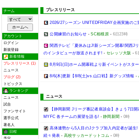
プレスリリース
チーム
2026/27シーズン UNITEDFRIDAY企画実施の
公開練習のお知らせ
-
SC相模原
-
6日23時
アカウント
ログイン
関西テレビ「夏休みはJ!新シーズン開幕!関西J
新規登録
のインタビューが放送されます!
-
セレッソ大阪
-
6
新着情報
プレスリリース (1)
8月9日(日)ホーム開幕戦より新イベントがスター
ニュース
8/6(木)更新【8/8(土)vs.山口戦】新グッズ情報
-
ブログ (2)
トピックス
ランキング
ニュース
ニュース
試合
【静岡新聞 Jリーグ番記者座談会】きょう7日開
ファンサイト
MYFC 各チームの展望を語る!
-
静岡新聞
-
0時
選手公式
著名人
高体連勢から5人目のJクラブ加入内定者が誕生!
日程
続々発表
-
高校サッカードットコム
-
0時
予定