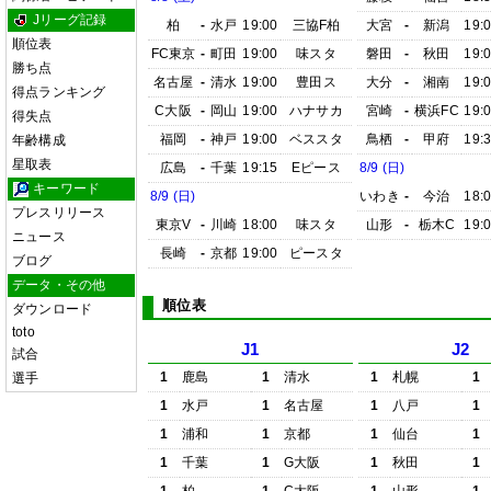
Jリーグ記録
柏
-
水戸
19:00
三協F柏
大宮
-
新潟
19:
順位表
FC東京
-
町田
19:00
味スタ
磐田
-
秋田
19:
勝ち点
名古屋
-
清水
19:00
豊田ス
大分
-
湘南
19:
得点ランキング
C大阪
-
岡山
19:00
ハナサカ
宮崎
-
横浜FC
19:
得失点
福岡
-
神戸
19:00
ベススタ
鳥栖
-
甲府
19:
年齢構成
星取表
広島
-
千葉
19:15
Eピース
8/9 (日)
キーワード
8/9 (日)
いわき
-
今治
18:
プレスリリース
東京V
-
川崎
18:00
味スタ
山形
-
栃木C
19:
ニュース
長崎
-
京都
19:00
ピースタ
ブログ
データ・その他
順位表
ダウンロード
toto
J1
J2
試合
1
鹿島
1
清水
1
札幌
1
選手
1
水戸
1
名古屋
1
八戸
1
1
浦和
1
京都
1
仙台
1
1
千葉
1
G大阪
1
秋田
1