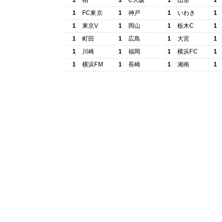
1
柏
1
C大阪
1
山形
1
1
FC東京
1
神戸
1
いわき
1
1
東京V
1
岡山
1
栃木C
1
1
町田
1
広島
1
大宮
1
1
川崎
1
福岡
1
横浜FC
1
1
横浜FM
1
長崎
1
湘南
1