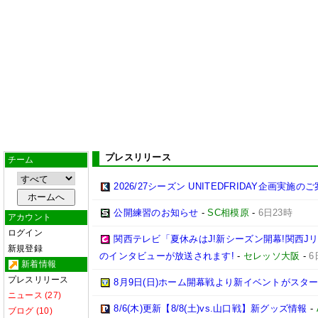
プレスリリース
チーム
2026/27シーズン UNITEDFRIDAY企画実施の
公開練習のお知らせ
-
SC相模原
-
6日23時
アカウント
ログイン
関西テレビ「夏休みはJ!新シーズン開幕!関西J
新規登録
のインタビューが放送されます!
-
セレッソ大阪
-
6
新着情報
プレスリリース
8月9日(日)ホーム開幕戦より新イベントがスター
ニュース (27)
8/6(木)更新【8/8(土)vs.山口戦】新グッズ情報
-
ブログ (10)