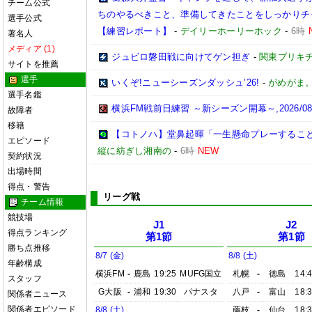
チーム公式
ちのやるべきこと、準備してきたことをしっかりチ
選手公式
【練習レポート】
-
デイリーホーリーホック
-
6時
著名人
メディア (1)
ジュビロ磐田戦に向けてゲン担ぎ
-
関東ブリキチ
サイトを推薦
選手
いくぞ!ニューシーズンダッシュ’26!
-
がめがま
選手名鑑
横浜FM戦前日練習 ～新シーズン開幕～,2026/08/
故障者
移籍
【コトノハ】堂鼻起暉「一生懸命プレーするこ
エピソード
縦に紡ぎし湘南の
-
6時
NEW
契約状況
出場時間
得点・警告
リーグ戦
チーム情報
競技場
J1
J2
得点ランキング
第1節
第1節
勝ち点推移
8/7 (金)
8/8 (土)
年齢構成
横浜FM
-
鹿島
19:25
MUFG国立
札幌
-
徳島
14:
スタッフ
G大阪
-
浦和
19:30
パナスタ
八戸
-
富山
18:
関係者ニュース
関係者エピソード
8/8 (土)
藤枝
-
仙台
18: