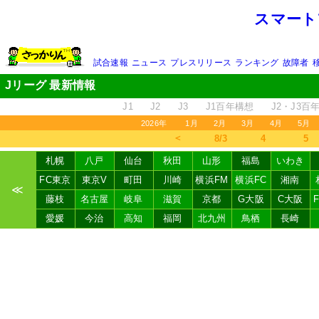
スマート
試合速報
ニュース
プレスリリース
ランキング
故障者
Jリーグ 最新情報
J1
J2
J3
J1百年構想
J2・J3百
2026年
1月
2月
3月
4月
5月
＜
8/3
4
5
札幌
八戸
仙台
秋田
山形
福島
いわき
FC東京
東京V
町田
川崎
横浜FM
横浜FC
湘南
≪
藤枝
名古屋
岐阜
滋賀
京都
G大阪
C大阪
愛媛
今治
高知
福岡
北九州
鳥栖
長崎