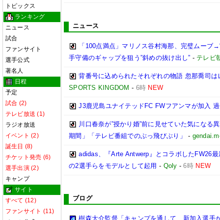
トピックス
ランキング
ニュース
ニュース
試合
「100点満点」マリノス谷村海那、完璧ムーブ→
ファンサイト
手守備のギャップを狙う”斜めの抜け出し”
-
テレビ
選手公式
著名人
背番号に込められたそれぞれの物語 忽那喬司は
日程
SPORTS KINGDOM
-
6時
NEW
予定
試合 (2)
J3鹿児島ユナイテッドFC FWフアンマが加入 過
テレビ放送 (1)
川口春奈が”授かり婚”前に見せていた気になる
ラジオ放送
イベント (2)
期間」「テレビ番組でのぶっ飛びぶり」
-
gendai.m
誕生日 (8)
adidas、『Arte Antwerp』とコラボした
チケット発売 (6)
の2選手らをモデルとして起用
-
Qoly
-
6時
NEW
選手出演 (2)
キャンプ
サイト
ブログ
すべて (12)
ファンサイト (11)
樹森大介監督「キャンプを通して、新加入選手