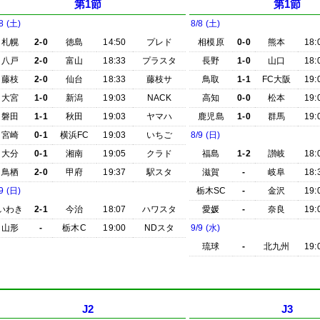
第1節
第1節
8 (土)
8/8 (土)
札幌
2-0
徳島
14:50
プレド
相模原
0-0
熊本
18:
八戸
2-0
富山
18:33
プラスタ
長野
1-0
山口
18:
藤枝
2-0
仙台
18:33
藤枝サ
鳥取
1-1
FC大阪
19:
大宮
1-0
新潟
19:03
NACK
高知
0-0
松本
19:
磐田
1-1
秋田
19:03
ヤマハ
鹿児島
1-0
群馬
19:
宮崎
0-1
横浜FC
19:03
いちご
8/9 (日)
大分
0-1
湘南
19:05
クラド
福島
1-2
讃岐
18:
鳥栖
2-0
甲府
19:37
駅スタ
滋賀
-
岐阜
18:
9 (日)
栃木SC
-
金沢
19:
いわき
2-1
今治
18:07
ハワスタ
愛媛
-
奈良
19:
山形
-
栃木C
19:00
NDスタ
9/9 (水)
琉球
-
北九州
19:
J2
J3