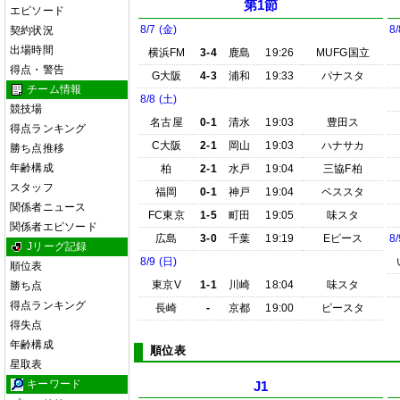
第1節
エピソード
8/7 (金)
8/
契約状況
出場時間
横浜FM
3-4
鹿島
19:26
MUFG国立
得点・警告
G大阪
4-3
浦和
19:33
パナスタ
チーム情報
8/8 (土)
競技場
名古屋
0-1
清水
19:03
豊田ス
得点ランキング
C大阪
2-1
岡山
19:03
ハナサカ
勝ち点推移
年齢構成
柏
2-1
水戸
19:04
三協F柏
スタッフ
福岡
0-1
神戸
19:04
ベススタ
関係者ニュース
FC東京
1-5
町田
19:05
味スタ
関係者エピソード
広島
3-0
千葉
19:19
Eピース
8/
Jリーグ記録
8/9 (日)
順位表
東京V
1-1
川崎
18:04
味スタ
勝ち点
得点ランキング
長崎
-
京都
19:00
ピースタ
得失点
年齢構成
順位表
星取表
キーワード
J1