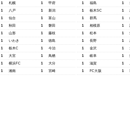
1
札幌
1
甲府
1
福島
1
1
八戸
1
新潟
1
栃木SC
1
1
仙台
1
富山
1
群馬
1
1
秋田
1
磐田
1
相模原
1
1
山形
1
藤枝
1
松本
1
1
いわき
1
徳島
1
長野
1
1
栃木C
1
今治
1
金沢
1
1
大宮
1
鳥栖
1
岐阜
1
1
横浜FC
1
大分
1
滋賀
1
1
湘南
1
宮崎
1
FC大阪
1