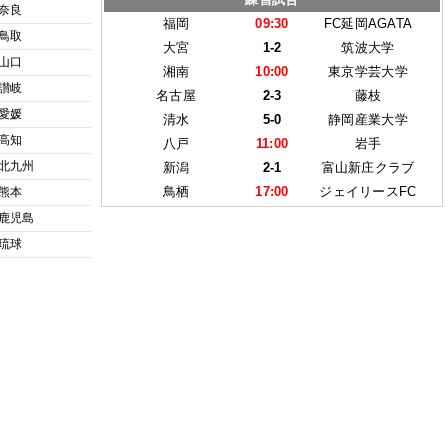
奈良
福岡
09:30
FC延岡AGATA
鳥取
大宮
1-2
筑波大学
山口
湘南
10:00
東京学芸大学
讃岐
名古屋
2-3
藤枝
愛媛
清水
5-0
静岡産業大学
高知
八戸
11:00
岩手
北九州
新潟
2-1
富山新庄クラブ
鳥栖
17:00
ジェイリースFC
熊本
鹿児島
琉球