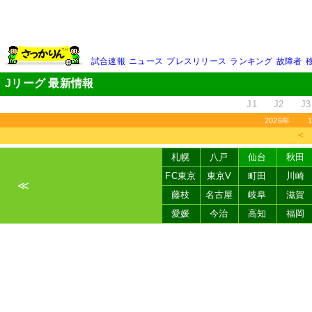
試合速報
ニュース
プレスリリース
ランキング
故障者
Jリーグ 最新情報
J1
J2
J3
2026年
＜
札幌
八戸
仙台
秋田
FC東京
東京V
町田
川崎
≪
藤枝
名古屋
岐阜
滋賀
愛媛
今治
高知
福岡