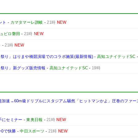
ント
-
カマタマーレ讃岐
-
21時
NEW
ュビロ磐田
-
21時
NEW
レ
-
21時
NEW
よさこい祭り」はりまや橋競演場でのコラボ施策(最新情報)
-
高知ユナイテッドSC
さこい祭り」新グッズ販売情報
-
高知ユナイテッドSC
-
19時
の超加速→60m級ドリブルにスタジアム騒然「ヒットマンかよ」圧巻のファー
手にセミナー
-
東奥日報
-
21時
NEW
ー0で快勝
-
中日スポーツ
-
21時
NEW