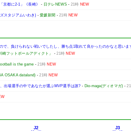
「京都に2-1」《長崎》
-
日テレNEWS
-
21時
NEW
ンズスタジアムいわき)
-
愛媛新聞
-
21時
NEW
で、負けられない戦いでしたし、勝ち点1取れて良かったのかなと思います」
川崎フットボールアディクト」
-
21時
NEW
Football is the game
-
21時
NEW
AKA dataland)
-
21時
NEW
、出場選手の中であなたが選ぶMVP選手は誰?
-
Dio-maga(ディオマガ)
-
2
EW
J2
J3