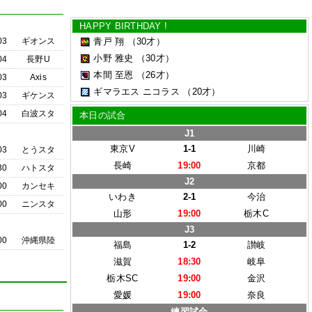
HAPPY BIRTHDAY !
03
ギオンス
青戸 翔
（30才）
小野 雅史
（30才）
04
長野U
本間 至恩
（26才）
03
Axis
ギマラエス ニコラス
（20才）
03
ギケンス
04
白波スタ
本日の試合
J1
東京V
1-1
川崎
03
とうスタ
長崎
19:00
京都
30
ハトスタ
J2
00
カンセキ
いわき
2-1
今治
00
ニンスタ
山形
19:00
栃木C
J3
00
沖縄県陸
福島
1-2
讃岐
滋賀
18:30
岐阜
栃木SC
19:00
金沢
愛媛
19:00
奈良
練習試合