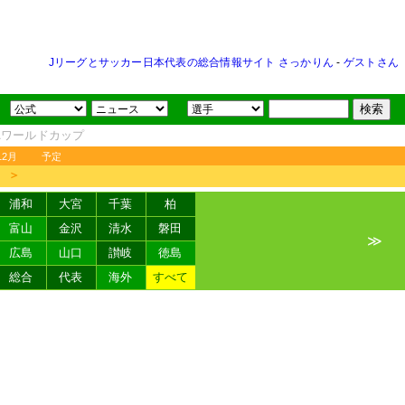
Jリーグとサッカー日本代表の総合情報サイト さっかりん
-
ゲストさん
FAワールドカップ
12月
予定
＞
浦和
大宮
千葉
柏
富山
金沢
清水
磐田
≫
広島
山口
讃岐
徳島
総合
代表
海外
すべて