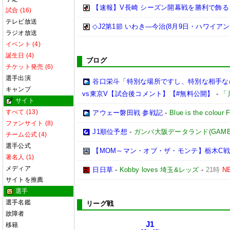
【速報】V長崎 シーズン開幕戦を勝利で飾る
試合 (16)
テレビ放送
◇J2第1節 いわき―今治(8月9日・ハワイア
ラジオ放送
イベント (4)
誕生日 (4)
ブログ
チケット発売 (6)
選手出演
谷口栄斗「特別な場所ですし、特別な相手なの
キャンプ
vs東京V【試合後コメント】【#無料公開】
-
「
サイト
すべて (13)
アウェー磐田戦 参戦記
-
Blue is the colour 
ファンサイト (8)
J1順位予想
-
ガンバ大阪データランド(GAMBA OS
チーム公式 (4)
選手公式
【MOM～マン・オブ・ザ・モンテ】栃木C戦
著名人 (1)
メディア
日日草
-
Kobby loves 埼玉&レッズ
-
21時
N
サイトを推薦
選手
選手名鑑
リーグ戦
故障者
J1
移籍