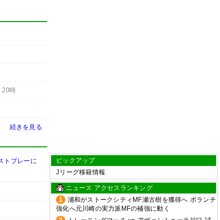
-
20時
続きを見る
ピックアップ
ストプレーに
Jリーグ移籍情報
ニュース アクセスランキング
1
浦和がストークシティMF瀬古樹を獲得へ ボランチ
強化へ元川崎の実力派MFの補強に動く