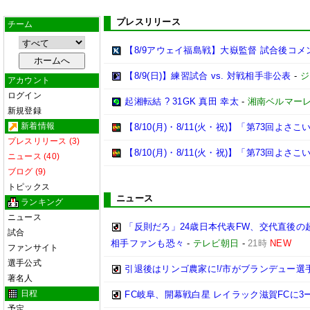
プレスリリース
チーム
【8/9アウェイ福島戦】大嶽監督 試合後コメ
【8/9(日)】練習試合 vs. 対戦相手非公表
-
ジ
アカウント
ログイン
起湘転結 ? 31GK 真田 幸太
-
湘南ベルマー
新規登録
新着情報
【8/10(月)・8/11(火・祝)】「第73回
プレスリリース (3)
【8/10(月)・8/11(火・祝)】「第73回よ
ニュース (40)
ブログ (9)
トピックス
ニュース
ランキング
ニュース
「反則だろ」24歳日本代表FW、交代直後
試合
相手ファンも恐々
-
テレビ朝日
-
21時
NEW
ファンサイト
選手公式
引退後はリンゴ農家に!/市がブランデュー選
著名人
日程
FC岐阜、開幕戦白星 レイラック滋賀FCに3
予定