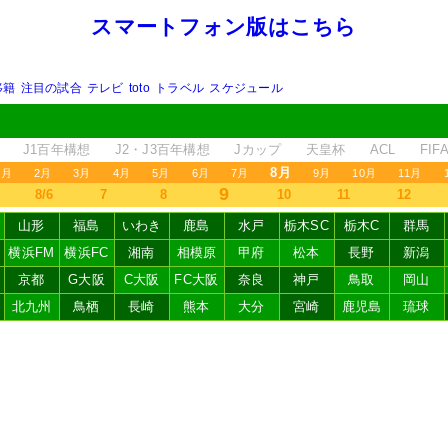
スマートフォン版はこちら
移籍
注目の試合
テレビ
toto
トラベル
スケジュール
J1百年構想
J2・J3百年構想
Jカップ
天皇杯
ACL
FI
8月
1月
2月
3月
4月
5月
6月
7月
9月
10月
11月
9
8/6
7
8
10
11
12
山形
福島
いわき
鹿島
水戸
栃木SC
栃木C
群馬
横浜FM
横浜FC
湘南
相模原
甲府
松本
長野
新潟
京都
G大阪
C大阪
FC大阪
奈良
神戸
鳥取
岡山
北九州
鳥栖
長崎
熊本
大分
宮崎
鹿児島
琉球