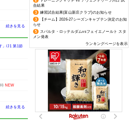
2
トレーニングマッチ vs アヴェントゥーラ川口 試
合結果
3
練習試合結果(富山新庄クラブ)のお知らせ
3
【チーム】2026-27シーズンキャプテン決定のお知
らせ
続きを見る
5
スパルタ・ロッテルダムvsフェイエノールト スタ
メン発表
ランキングページを表示
/J1 第1節
1時
NEW
続きを見る