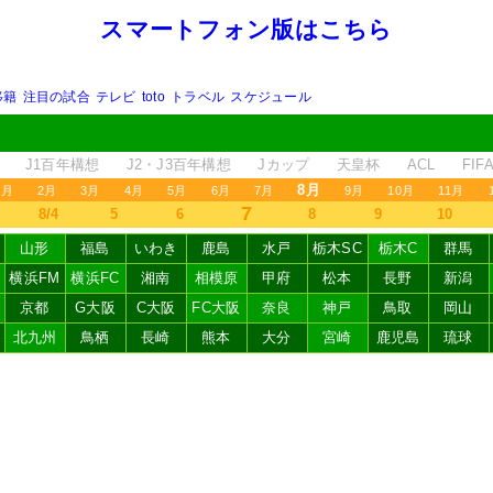
スマートフォン版はこちら
移籍
注目の試合
テレビ
toto
トラベル
スケジュール
J1百年構想
J2・J3百年構想
Jカップ
天皇杯
ACL
FI
8月
1月
2月
3月
4月
5月
6月
7月
9月
10月
11月
7
8/4
5
6
8
9
10
山形
福島
いわき
鹿島
水戸
栃木SC
栃木C
群馬
横浜FM
横浜FC
湘南
相模原
甲府
松本
長野
新潟
京都
G大阪
C大阪
FC大阪
奈良
神戸
鳥取
岡山
北九州
鳥栖
長崎
熊本
大分
宮崎
鹿児島
琉球