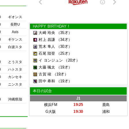
0
ギオンス
0
長野U
HAPPY BIRTHDAY !
0
Axis
大崎 玲央
（35才）
0
ギケンス
村上 昌謙
（34才）
荒木 隼人
（30才）
0
白波スタ
石尾 陸登
（25才）
イ ヨンジュン
（20才）
0
とうスタ
大藤 颯太
（19才）
0
ハトスタ
古賀 竣
（19才）
0
カンセキ
田中 希和
（19才）
0
ニンスタ
本日の試合
J1
0
沖縄県陸
横浜FM
19:25
鹿島
G大阪
19:30
浦和