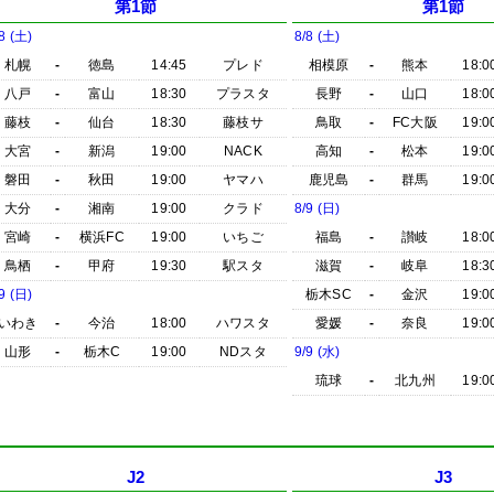
第1節
第1節
8 (土)
8/8 (土)
札幌
-
徳島
14:45
プレド
相模原
-
熊本
18:0
八戸
-
富山
18:30
プラスタ
長野
-
山口
18:0
藤枝
-
仙台
18:30
藤枝サ
鳥取
-
FC大阪
19:0
大宮
-
新潟
19:00
NACK
高知
-
松本
19:0
磐田
-
秋田
19:00
ヤマハ
鹿児島
-
群馬
19:0
大分
-
湘南
19:00
クラド
8/9 (日)
宮崎
-
横浜FC
19:00
いちご
福島
-
讃岐
18:0
鳥栖
-
甲府
19:30
駅スタ
滋賀
-
岐阜
18:3
9 (日)
栃木SC
-
金沢
19:0
いわき
-
今治
18:00
ハワスタ
愛媛
-
奈良
19:0
山形
-
栃木C
19:00
NDスタ
9/9 (水)
琉球
-
北九州
19:0
J2
J3