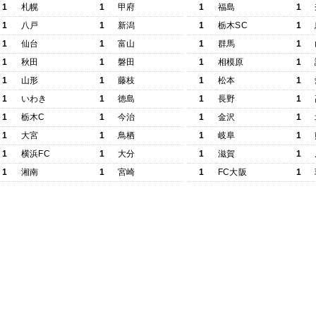
1
札幌
1
甲府
1
福島
1
1
八戸
1
新潟
1
栃木SC
1
1
仙台
1
富山
1
群馬
1
1
秋田
1
磐田
1
相模原
1
1
山形
1
藤枝
1
松本
1
1
いわき
1
徳島
1
長野
1
1
栃木C
1
今治
1
金沢
1
1
大宮
1
鳥栖
1
岐阜
1
1
横浜FC
1
大分
1
滋賀
1
1
湘南
1
宮崎
1
FC大阪
1