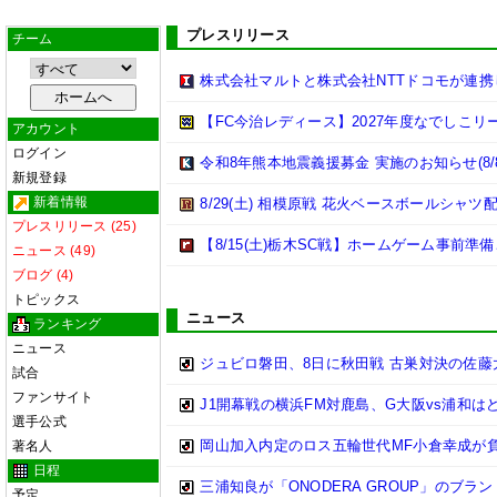
プレスリリース
チーム
株式会社マルトと株式会社NTTドコモが連
【FC今治レディース】2027年度なでしこ
アカウント
ログイン
令和8年熊本地震義援募金 実施のお知らせ(8/8
新規登録
新着情報
8/29(土) 相模原戦 花火ベースボールシャツ配
プレスリリース (25)
【8/15(土)栃木SC戦】ホームゲーム事前準
ニュース (49)
ブログ (4)
トピックス
ニュース
ランキング
ニュース
ジュビロ磐田、8日に秋田戦 古巣対決の佐藤
試合
ファンサイト
J1開幕戦の横浜FM対鹿島、G大阪vs浦和は
選手公式
岡山加入内定のロス五輪世代MF小倉幸成が
著名人
日程
三浦知良が「ONODERA GROUP」のブ
予定