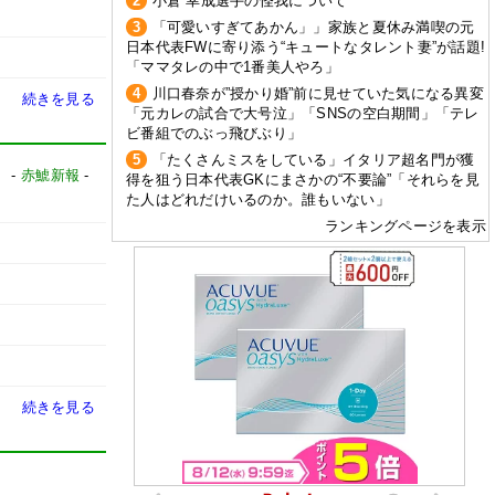
2
小倉 幸成選手の怪我について
3
「可愛いすぎてあかん」」家族と夏休み満喫の元
日本代表FWに寄り添う“キュートなタレント妻”が話題!
「ママタレの中で1番美人やろ」
4
川口春奈が”授かり婚”前に見せていた気になる異変
続きを見る
「元カレの試合で大号泣」「SNSの空白期間」「テレ
ビ番組でのぶっ飛びぶり」
5
「たくさんミスをしている」イタリア超名門が獲
】
-
赤鯱新報
-
得を狙う日本代表GKにまさかの“不要論”「それらを見
た人はどれだけいるのか。誰もいない」
ランキングページを表示
続きを見る