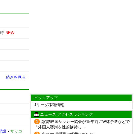
1時
NEW
続きを見る
ピックアップ
Jリーグ移籍情報
ニュース アクセスランキング
1
激震!韓国サッカー協会が15年前にW杯予選などで
「外国人審判を性的接待し...
開設
-
サッカ