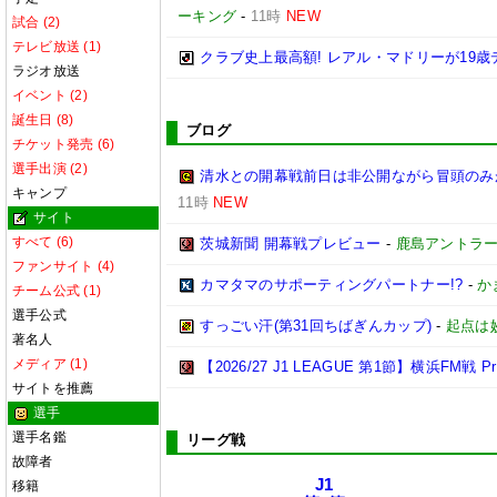
ーキング
-
11時
NEW
試合 (2)
テレビ放送 (1)
クラブ史上最高額! レアル・マドリーが19
ラジオ放送
イベント (2)
誕生日 (8)
ブログ
チケット発売 (6)
選手出演 (2)
清水との開幕戦前日は非公開ながら冒頭のみ
キャンプ
11時
NEW
サイト
すべて (6)
茨城新聞 開幕戦プレビュー
-
鹿島アントラ
ファンサイト (4)
カマタマのサポーティングパートナー!?
-
か
チーム公式 (1)
選手公式
すっごい汗(第31回ちばぎんカップ)
-
起点は
著名人
メディア (1)
【2026/27 J1 LEAGUE 第1節】横浜FM戦 Prev
サイトを推薦
選手
選手名鑑
リーグ戦
故障者
J1
移籍