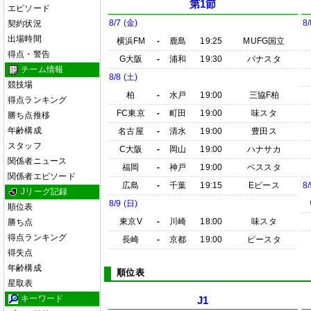
第1節
エピソード
8/7 (金)
8/
契約状況
出場時間
横浜FM
-
鹿島
19:25
MUFG国立
得点・警告
G大阪
-
浦和
19:30
パナスタ
チーム情報
8/8 (土)
競技場
柏
-
水戸
19:00
三協F柏
得点ランキング
FC東京
-
町田
19:00
味スタ
勝ち点推移
年齢構成
名古屋
-
清水
19:00
豊田ス
スタッフ
C大阪
-
岡山
19:00
ハナサカ
関係者ニュース
福岡
-
神戸
19:00
ベススタ
関係者エピソード
広島
-
千葉
19:15
Eピース
8/
Jリーグ記録
8/9 (日)
順位表
東京V
-
川崎
18:00
味スタ
勝ち点
得点ランキング
長崎
-
京都
19:00
ピースタ
得失点
年齢構成
順位表
星取表
キーワード
J1