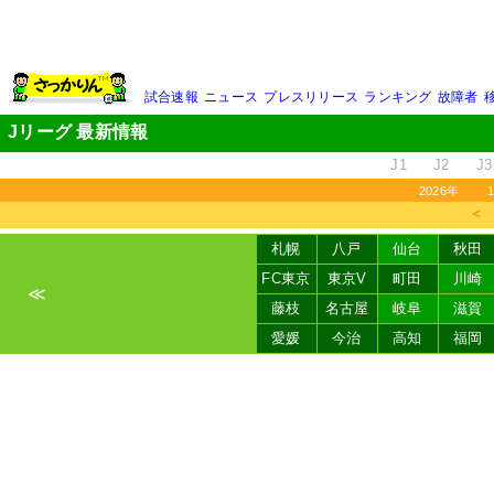
試合速報
ニュース
プレスリリース
ランキング
故障者
Jリーグ 最新情報
J1
J2
J3
2026年
＜
札幌
八戸
仙台
秋田
FC東京
東京V
町田
川崎
≪
藤枝
名古屋
岐阜
滋賀
愛媛
今治
高知
福岡