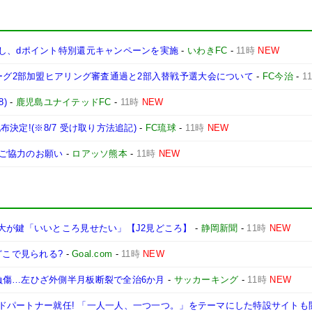
携し、dポイント特別還元キャンペーンを実施
-
いわきFC
-
11時
NEW
リーグ2部加盟ヒアリング審査通過と2部入替戦予選大会について
-
FC今治
-
1
)
-
鹿児島ユナイテッドFC
-
11時
NEW
布決定!(※8/7 受け取り方法追記)
-
FC琉球
-
11時
NEW
備ご協力のお願い
-
ロアッソ熊本
-
11時
NEW
大が鍵「いいところ見せたい」【J2見どころ】
-
静岡新聞
-
11時
NEW
どこで見られる?
-
Goal.com
-
11時
NEW
負傷…左ひざ外側半月板断裂で全治6か月
-
サッカーキング
-
11時
NEW
ランドパートナー就任! 「一人一人、一つ一つ。」をテーマにした特設サイトも