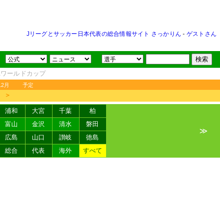
Jリーグとサッカー日本代表の総合情報サイト さっかりん
-
ゲストさん
FAワールドカップ
12月
予定
＞
浦和
大宮
千葉
柏
富山
金沢
清水
磐田
≫
広島
山口
讃岐
徳島
総合
代表
海外
すべて