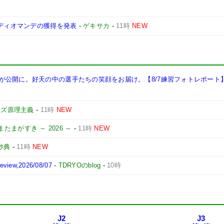
歳ディオマンデの獲得を発表
-
ゲキサカ
-
11時
NEW
が公開に。好天の中の選手たちの笑顔をお届け。【8/7練習フォトレポート
ーズ原理主義
-
11時
NEW
またまがすき ～ 2026 ～
-
11時
NEW
妙典
-
11時
NEW
iew,2026/08/07
-
TDRYOのblog
-
10時
J2
J3