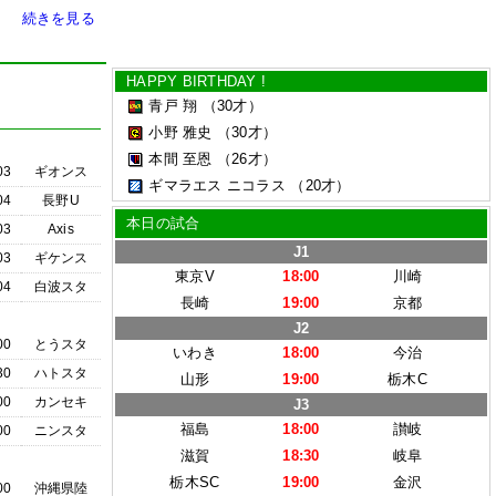
続きを見る
HAPPY BIRTHDAY !
青戸 翔
（30才）
小野 雅史
（30才）
本間 至恩
（26才）
03
ギオンス
ギマラエス ニコラス
（20才）
04
長野U
本日の試合
03
Axis
J1
03
ギケンス
東京V
18:00
川崎
04
白波スタ
長崎
19:00
京都
J2
00
とうスタ
いわき
18:00
今治
30
ハトスタ
山形
19:00
栃木C
00
カンセキ
J3
福島
18:00
讃岐
00
ニンスタ
滋賀
18:30
岐阜
栃木SC
19:00
金沢
00
沖縄県陸