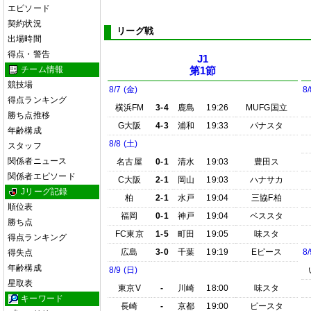
エピソード
契約状況
リーグ戦
出場時間
得点・警告
J1
チーム情報
第1節
競技場
8/7 (金)
8/
得点ランキング
横浜FM
3-4
鹿島
19:26
MUFG国立
勝ち点推移
G大阪
4-3
浦和
19:33
パナスタ
年齢構成
8/8 (土)
スタッフ
関係者ニュース
名古屋
0-1
清水
19:03
豊田ス
関係者エピソード
C大阪
2-1
岡山
19:03
ハナサカ
Jリーグ記録
柏
2-1
水戸
19:04
三協F柏
順位表
福岡
0-1
神戸
19:04
ベススタ
勝ち点
FC東京
1-5
町田
19:05
味スタ
得点ランキング
広島
3-0
千葉
19:19
Eピース
8/
得失点
年齢構成
8/9 (日)
星取表
東京V
-
川崎
18:00
味スタ
キーワード
長崎
-
京都
19:00
ピースタ