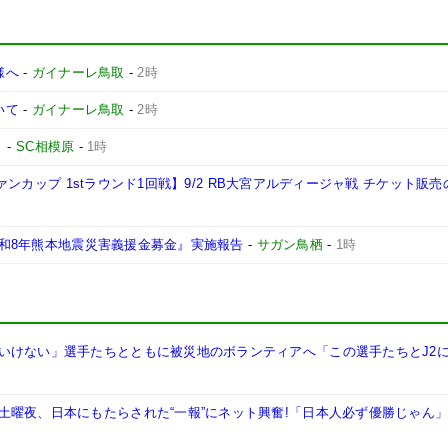
様へ
-
ガイナーレ鳥取
-
2時
いて
-
ガイナーレ鳥取
-
2時
ト
-
SC相模原
-
1時
ヴァンカップ 1stラウンド1回戦】9/2 RB大宮アルディージャ戦 チケット販
『令和8年熊本地震災害義援金募金』実施報告
-
サガン鳥栖
-
1時
いけない」選手たちとともに被災地のボランティアへ「この選手たちとJ2
土曜夜、日本にもたらされた“一報”にネット興奮!「日本人必ず優勝じゃん