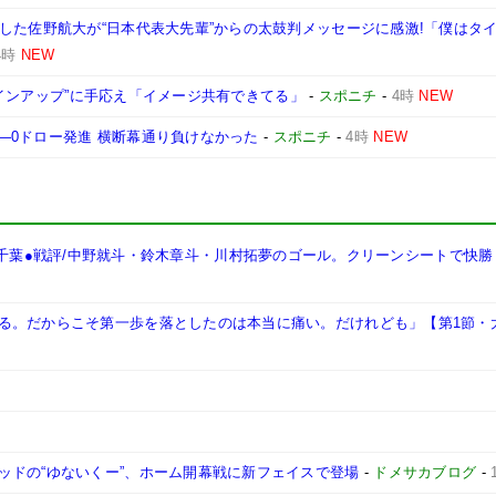
した佐野航大が“日本代表大先輩”からの太鼓判メッセージに感激!「僕はタ
4時
NEW
産ラインアップ”に手応え「イメージ共有できてる」
-
スポニチ
-
4時
NEW
”0―0ドロー発進 横断幕通り負けなかった
-
スポニチ
-
4時
NEW
 3-0 千葉●戦評/中野就斗・鈴木章斗・川村拓夢のゴール。クリーンシートで快勝
る。だからこそ第一歩を落としたのは本当に痛い。だけれども」【第1節・
ッドの“ゆないくー”、ホーム開幕戦に新フェイスで登場
-
ドメサカブログ
-