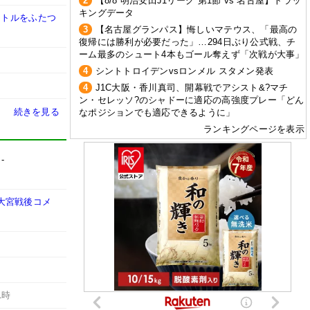
2
【8/8 明治安田J1リーグ 第1節 vs 名古屋】トラッ
キングデータ
イトルをふたつ
3
【名古屋グランパス】悔しいマテウス、「最高の
復帰には勝利が必要だった」…294日ぶり公式戦、チ
ーム最多のシュート4本もゴール奪えず「次戦が大事」
4
シントトロイデンvsロンメル スタメン発表
4
J1C大阪・香川真司、開幕戦でアシスト&?マチ
ン・セレッソ?のシャドーに適応の高強度プレー「どん
続きを見る
なポジションでも適応できるように」
ランキングページを表示
-
大宮戦後コメ
1時