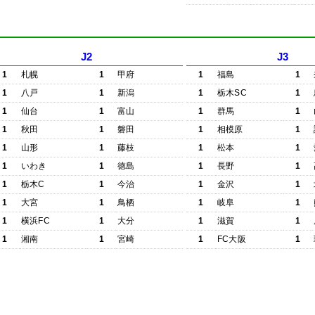
J2
J3
1
札幌
1
甲府
1
福島
1
1
八戸
1
新潟
1
栃木SC
1
1
仙台
1
富山
1
群馬
1
1
秋田
1
磐田
1
相模原
1
1
山形
1
藤枝
1
松本
1
1
いわき
1
徳島
1
長野
1
1
栃木C
1
今治
1
金沢
1
1
大宮
1
鳥栖
1
岐阜
1
1
横浜FC
1
大分
1
滋賀
1
1
湘南
1
宮崎
1
FC大阪
1