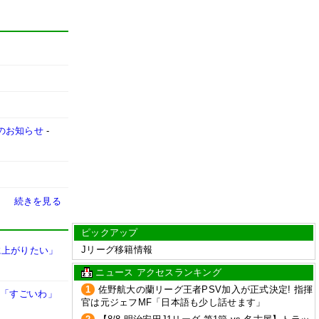
売のお知らせ
-
続きを見る
ピックアップ
Jリーグ移籍情報
に上がりたい」
ニュース アクセスランキング
1
佐野航大の蘭リーグ王者PSV加入が正式決定! 指揮
」「すごいわ」
官は元ジェフMF「日本語も少し話せます」