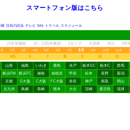
スマートフォン版はこちら
移籍
注目の試合
テレビ
toto
トラベル
スケジュール
J1百年構想
J2・J3百年構想
Jカップ
天皇杯
ACL
FI
8月
1月
2月
3月
4月
5月
6月
7月
9月
10月
11月
8
8/5
6
7
9
10
11
山形
福島
いわき
鹿島
水戸
栃木SC
栃木C
群馬
横浜FM
横浜FC
湘南
相模原
甲府
松本
長野
新潟
京都
G大阪
C大阪
FC大阪
奈良
神戸
鳥取
岡山
北九州
鳥栖
長崎
熊本
大分
宮崎
鹿児島
琉球