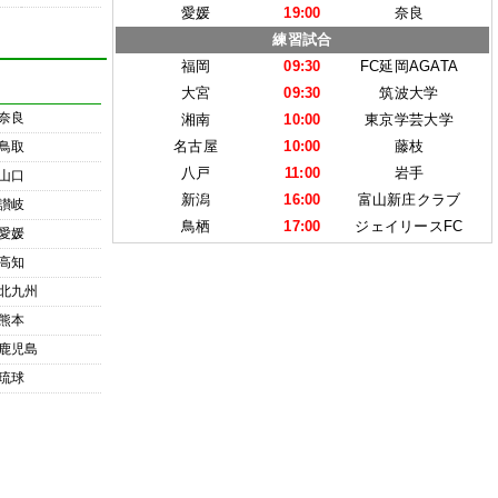
愛媛
19:00
奈良
練習試合
福岡
09:30
FC延岡AGATA
大宮
09:30
筑波大学
奈良
湘南
10:00
東京学芸大学
名古屋
10:00
藤枝
鳥取
八戸
11:00
岩手
山口
新潟
16:00
富山新庄クラブ
讃岐
鳥栖
17:00
ジェイリースFC
愛媛
高知
北九州
熊本
鹿児島
琉球