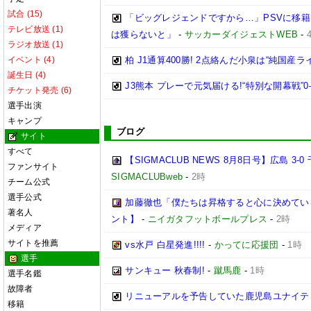
試合 (15)
「ビッグレジェンドですから…」PSVに移籍
テレビ放送 (1)
は獲らないと」
-
サッカーダイジェストWEB
-
ラジオ放送 (1)
イベント (4)
柏 J1通算400勝! 2点絡んだ小泉は“純国
誕生日 (4)
J3熊本 プレーで元気届ける!“特別な開幕戦
チケット発売 (6)
選手出演
キャンプ
ブログ
サイト
すべて
【SIGMACLUB NEWS 8月8日号】広島
ファンサイト
SIGMACLUBweb
-
2時
チーム公式
選手公式
加藤徹也「僕たちは昇格すると心に決めてい
著名人
ント】
-
ニイガタフットボールプレス
-
2時
メディア
サイトを推薦
vs水戸 白星発進!!!!
-
かってに応援団
-
1時
選手
サンキュー 秋春制!
-
蹴馬鹿
-
1時
選手名鑑
故障者
リニューアルを予告していた鹿児島ユナイテ
移籍