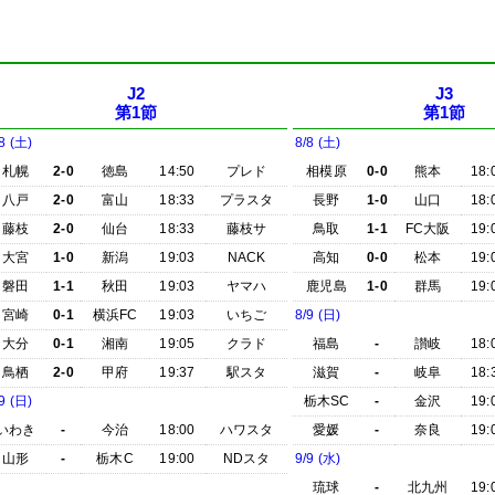
J2
J3
第1節
第1節
8 (土)
8/8 (土)
札幌
2-0
徳島
14:50
プレド
相模原
0-0
熊本
18:
八戸
2-0
富山
18:33
プラスタ
長野
1-0
山口
18:
藤枝
2-0
仙台
18:33
藤枝サ
鳥取
1-1
FC大阪
19:
大宮
1-0
新潟
19:03
NACK
高知
0-0
松本
19:
磐田
1-1
秋田
19:03
ヤマハ
鹿児島
1-0
群馬
19:
宮崎
0-1
横浜FC
19:03
いちご
8/9 (日)
大分
0-1
湘南
19:05
クラド
福島
-
讃岐
18:
鳥栖
2-0
甲府
19:37
駅スタ
滋賀
-
岐阜
18:
9 (日)
栃木SC
-
金沢
19:
いわき
-
今治
18:00
ハワスタ
愛媛
-
奈良
19:
山形
-
栃木C
19:00
NDスタ
9/9 (水)
琉球
-
北九州
19: