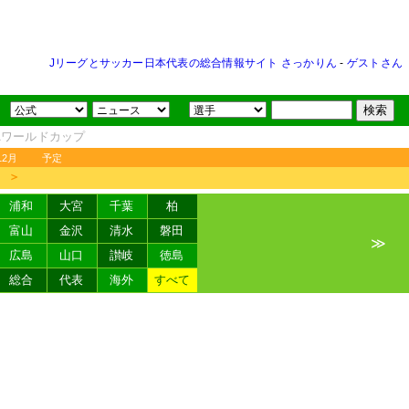
Jリーグとサッカー日本代表の総合情報サイト さっかりん
-
ゲストさん
FAワールドカップ
12月
予定
＞
浦和
大宮
千葉
柏
富山
金沢
清水
磐田
≫
広島
山口
讃岐
徳島
総合
代表
海外
すべて