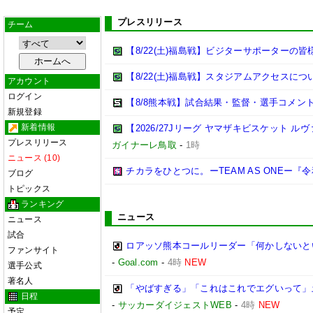
プレスリリース
チーム
【8/22(土)福島戦】ビジターサポーターの皆
【8/22(土)福島戦】スタジアムアクセスにつ
アカウント
ログイン
【8/8熊本戦】試合結果・監督・選手コメン
新規登録
新着情報
【2026/27Jリーグ ヤマザキビスケット ル
プレスリリース
ガイナーレ鳥取
-
1時
ニュース (10)
チカラをひとつに。ーTEAM AS ONEー
ブログ
トピックス
ランキング
ニュース
ニュース
試合
ロアッソ熊本コールリーダー「何かしないと
ファンサイト
-
Goal.com
-
4時
NEW
選手公式
著名人
「やばすぎる」「これはこれでエグいって」
日程
-
サッカーダイジェストWEB
-
4時
NEW
予定