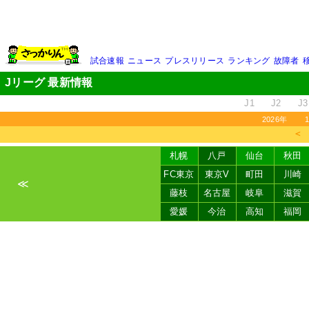
試合速報
ニュース
プレスリリース
ランキング
故障者
Jリーグ 最新情報
J1
J2
J3
2026年
＜
札幌
八戸
仙台
秋田
FC東京
東京V
町田
川崎
≪
藤枝
名古屋
岐阜
滋賀
愛媛
今治
高知
福岡