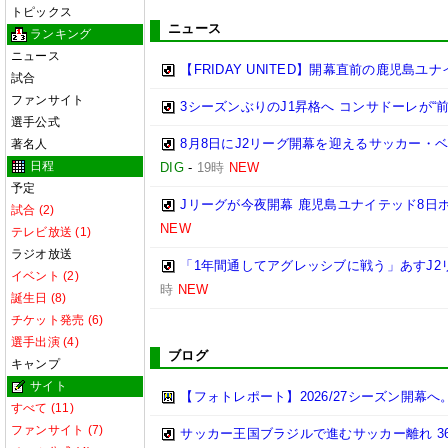
トピックス
ニュース
ランキング
ニュース
【FRIDAY UNITED】開幕直前の鹿児島
試合
ファンサイト
3シーズンぶりのJ1昇格へ コンサドーレが“
選手公式
8月8日にJ2リーグ開幕を迎えるサッカー・
著名人
日程
DIG
-
19時
NEW
予定
Jリーグが今夜開幕 鹿児島ユナイテッド8日
試合 (2)
NEW
テレビ放送 (1)
ラジオ放送
「1年間通してアグレッシブに戦う」あすJ2
イベント (2)
時
NEW
誕生日 (8)
チケット発売 (6)
選手出演 (4)
ブログ
キャンプ
サイト
【フォトレポート】2026/27シーズン開
すべて (11)
ファンサイト (7)
サッカー王国ブラジルで進むサッカー離れ 3