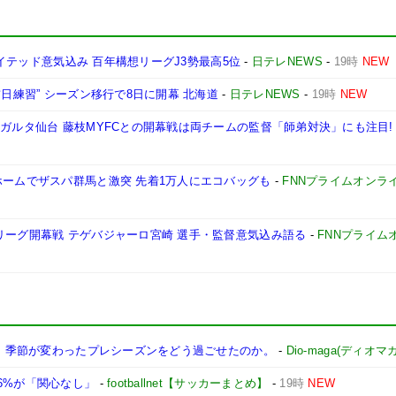
ユナイテッド意気込み 百年構想リーグJ3勢最高5位
-
日テレNEWS
-
19時
NEW
前日練習” シーズン移行で8日に開幕 北海道
-
日テレNEWS
-
19時
NEW
ベガルタ仙台 藤枝MYFCとの開幕戦は両チームの監督「師弟対決」にも注目!
ホームでザスパ群馬と激突 先着1万人にエコバッグも
-
FNNプライムオンラ
リーグ開幕戦 テゲバジャーロ宮崎 選手・監督意気込み語る
-
FNNプライム
幕へ。季節が変わったプレシーズンをどう過ごせたのか。
-
Dio-maga(ディオマガ
6%が「関心なし」
-
footballnet【サッカーまとめ】
-
19時
NEW