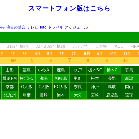
スマートフォン版はこちら
移籍
注目の試合
テレビ
toto
トラベル
スケジュール
J1百年構想
J2・J3百年構想
Jカップ
天皇杯
ACL
FI
8月
1月
2月
3月
4月
5月
6月
7月
9月
10月
11月
7
8/4
5
6
8
9
10
山形
福島
いわき
鹿島
水戸
栃木SC
栃木C
群馬
横浜FM
横浜FC
湘南
相模原
甲府
松本
長野
新潟
京都
G大阪
C大阪
FC大阪
奈良
神戸
鳥取
岡山
北九州
鳥栖
長崎
熊本
大分
宮崎
鹿児島
琉球