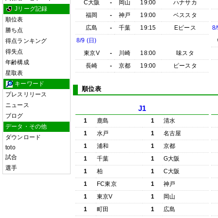
C大阪
-
岡山
19:00
ハナサカ
Jリーグ記録
福岡
-
神戸
19:00
ベススタ
順位表
広島
-
千葉
19:15
Eピース
8/
勝ち点
8/9 (日)
得点ランキング
得失点
東京V
-
川崎
18:00
味スタ
年齢構成
長崎
-
京都
19:00
ピースタ
星取表
キーワード
順位表
プレスリリース
ニュース
J1
ブログ
1
鹿島
1
清水
データ・その他
1
水戸
1
名古屋
ダウンロード
1
浦和
1
京都
toto
試合
1
千葉
1
G大阪
選手
1
柏
1
C大阪
1
FC東京
1
神戸
1
東京V
1
岡山
1
町田
1
広島