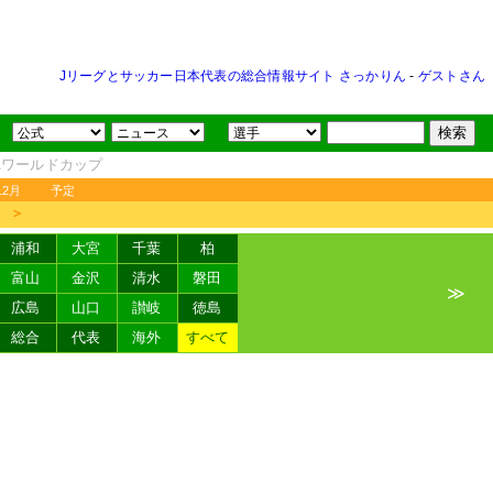
Jリーグとサッカー日本代表の総合情報サイト さっかりん
-
ゲストさん
FAワールドカップ
12月
予定
＞
浦和
大宮
千葉
柏
富山
金沢
清水
磐田
≫
広島
山口
讃岐
徳島
総合
代表
海外
すべて