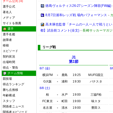
チーム公式 (4)
徳島ヴォルティス26-27シーズン陣容(FW編)
選手公式
著名人
8月7日浦和レッズ戦 場内パフォーマンス
-
メディア
サイトを推薦
高木琢也監督「チームの一人一人で戦うという
選手
都】試合前コメント(全文)
-
長崎サッカーマガジン
選手名鑑
故障者
移籍
リーグ戦
エピソード
契約状況
J1
第1節
出場時間
得点・警告
8/7 (金)
8/
チーム情報
横浜FM
-
鹿島
19:25
MUFG国立
競技場
G大阪
-
浦和
19:30
パナスタ
得点ランキング
8/8 (土)
勝ち点推移
柏
-
水戸
19:00
三協F柏
年齢構成
スタッフ
FC東京
-
町田
19:00
味スタ
関係者ニュース
名古屋
-
清水
19:00
豊田ス
関係者エピソード