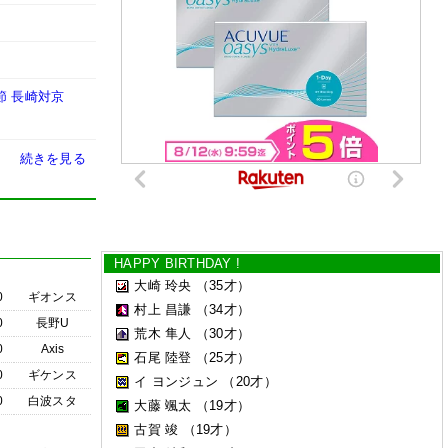
節 長崎対京
続きを見る
HAPPY BIRTHDAY !
大崎 玲央
（35才）
0
ギオンス
村上 昌謙
（34才）
0
長野U
荒木 隼人
（30才）
0
Axis
石尾 陸登
（25才）
0
ギケンス
イ ヨンジュン
（20才）
0
白波スタ
大藤 颯太
（19才）
古賀 竣
（19才）