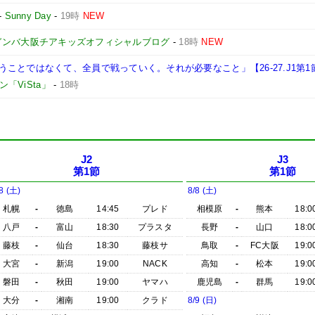
-
Sunny Day
-
19時
NEW
ガンバ大阪チアキッズオフィシャルブログ
-
18時
NEW
ことではなくて、全員で戦っていく。それが必要なこと」【26-27.J1第1
「ViSta」
-
18時
J2
J3
第1節
第1節
8 (土)
8/8 (土)
札幌
-
徳島
14:45
プレド
相模原
-
熊本
18:0
八戸
-
富山
18:30
プラスタ
長野
-
山口
18:0
藤枝
-
仙台
18:30
藤枝サ
鳥取
-
FC大阪
19:0
大宮
-
新潟
19:00
NACK
高知
-
松本
19:0
磐田
-
秋田
19:00
ヤマハ
鹿児島
-
群馬
19:0
大分
-
湘南
19:00
クラド
8/9 (日)