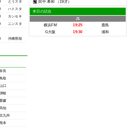
0
とうスタ
田中 希和
（19才）
0
ハトスタ
本日の試合
0
カンセキ
J1
0
ニンスタ
横浜FM
19:25
鹿島
G大阪
19:30
浦和
0
沖縄県陸
奈良
鳥取
山口
讃岐
愛媛
高知
北九州
熊本