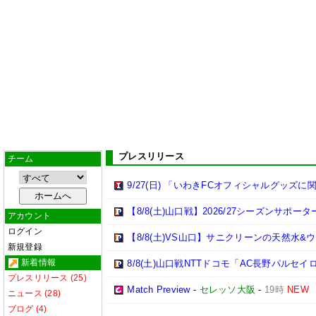
プレスリリース
チーム
9/27(日) 「いわきFCオフィシャルグッ
【8/8(土)山口戦】2026/27シーズンサポ
アカウント
ログイン
【8/8(土)VS山口】サニクリーンの天然水
新規登録
新着情報
8/8(土)山口戦NTTドコモ「AC長野パル
プレスリリース (25)
Match Preview
-
セレッソ大阪
-
19時
NEW
ニュース (28)
ブログ (4)