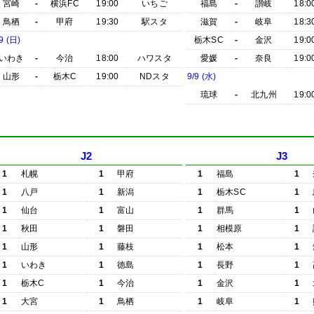
宮崎
-
横浜FC
19:00
いちご
福島
-
讃岐
18:0
鳥栖
-
甲府
19:30
駅スタ
滋賀
-
岐阜
18:3
9 (日)
栃木SC
-
金沢
19:0
いわき
-
今治
18:00
ハワスタ
愛媛
-
奈良
19:0
山形
-
栃木C
19:00
NDスタ
9/9 (水)
琉球
-
北九州
19:0
J2
J3
1
札幌
1
甲府
1
福島
1
1
八戸
1
新潟
1
栃木SC
1
1
仙台
1
富山
1
群馬
1
1
秋田
1
磐田
1
相模原
1
1
山形
1
藤枝
1
松本
1
1
いわき
1
徳島
1
長野
1
1
栃木C
1
今治
1
金沢
1
1
大宮
1
鳥栖
1
岐阜
1