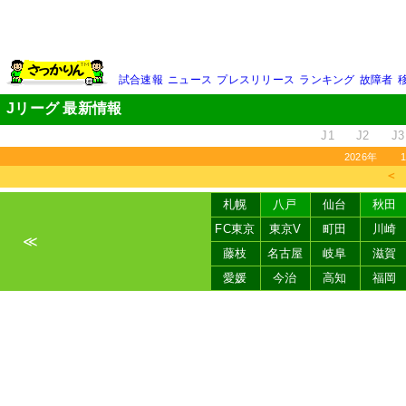
試合速報
ニュース
プレスリリース
ランキング
故障者
Jリーグ 最新情報
J1
J2
J3
2026年
＜
札幌
八戸
仙台
秋田
FC東京
東京V
町田
川崎
≪
藤枝
名古屋
岐阜
滋賀
愛媛
今治
高知
福岡