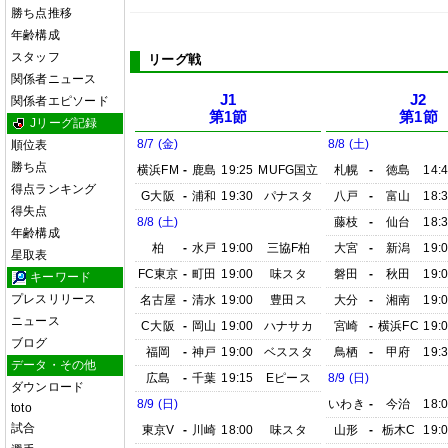
勝ち点推移
年齢構成
スタッフ
リーグ戦
関係者ニュース
J1
J2
関係者エピソード
第1節
第1節
Jリーグ記録
8/7 (金)
8/8 (土)
順位表
勝ち点
横浜FM
-
鹿島
19:25
MUFG国立
札幌
-
徳島
14:
得点ランキング
G大阪
-
浦和
19:30
パナスタ
八戸
-
富山
18:
得失点
8/8 (土)
藤枝
-
仙台
18:
年齢構成
柏
-
水戸
19:00
三協F柏
大宮
-
新潟
19:
星取表
FC東京
-
町田
19:00
味スタ
磐田
-
秋田
19:
キーワード
プレスリリース
名古屋
-
清水
19:00
豊田ス
大分
-
湘南
19:
ニュース
C大阪
-
岡山
19:00
ハナサカ
宮崎
-
横浜FC
19:
ブログ
福岡
-
神戸
19:00
ベススタ
鳥栖
-
甲府
19:
データ・その他
広島
-
千葉
19:15
Eピース
8/9 (日)
ダウンロード
8/9 (日)
いわき
-
今治
18:
toto
試合
東京V
-
川崎
18:00
味スタ
山形
-
栃木C
19: