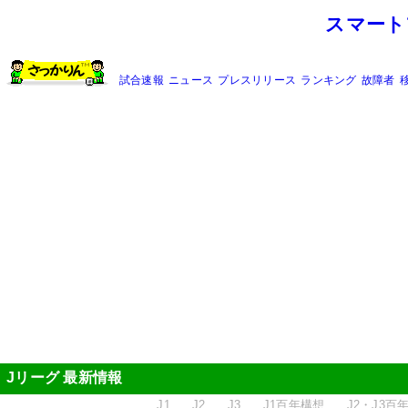
スマート
試合速報
ニュース
プレスリリース
ランキング
故障者
Jリーグ 最新情報
J1
J2
J3
J1百年構想
J2・J3百