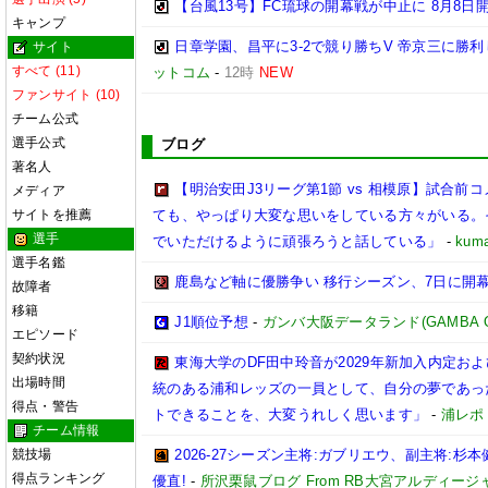
【台風13号】FC琉球の開幕戦が中止に 8月8日
キャンプ
日章学園、昌平に3-2で競り勝ちV 帝京三に勝
サイト
すべて (11)
ットコム
-
12時
NEW
ファンサイト (10)
チーム公式
選手公式
ブログ
著名人
【明治安田J3リーグ第1節 vs 相模原】試合
メディア
サイトを推薦
ても、やっぱり大変な思いをしている方々がいる。
選手
でいただけるように頑張ろうと話している」
-
kuma
選手名鑑
鹿島など軸に優勝争い 移行シーズン、7日に開
故障者
移籍
J1順位予想
-
ガンバ大阪データランド(GAMBA OSAK
エピソード
契約状況
東海大学のDF田中玲音が2029年新加入内定お
出場時間
統のある浦和レッズの一員として、自分の夢であっ
得点・警告
トできることを、大変うれしく思います」
-
浦レポ
チーム情報
競技場
2026-27シーズン主将:ガブリエウ、副主将:
得点ランキング
優直!
-
所沢栗鼠ブログ From RB大宮アルディージ