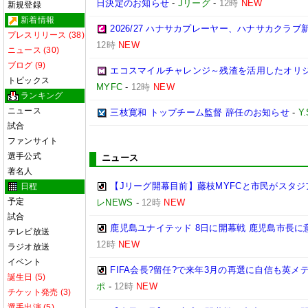
日決定のお知らせ
-
Jリーグ
-
12時
NEW
新規登録
新着情報
2026/27 ハナサカプレーヤー、ハナサカクラ
プレスリリース (38)
12時
NEW
ニュース (30)
ブログ (9)
エコスマイルチャレンジ～残渣を活用したオリ
トピックス
MYFC
-
12時
NEW
ランキング
ニュース
三枝寛和 トップチーム監督 辞任のお知らせ
-
Y
試合
ファンサイト
選手公式
ニュース
著名人
【Jリーグ開幕目前】藤枝MYFCと市民がスタジア
日程
予定
レNEWS
-
12時
NEW
試合
鹿児島ユナイテッド 8日に開幕戦 鹿児島市長に
テレビ放送
12時
NEW
ラジオ放送
イベント
FIFA会長?留任?で来年3月の再選に自信も英
誕生日 (5)
ポ
-
12時
NEW
チケット発売 (3)
選手出演 (5)