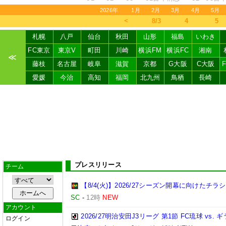
2026年
1月
2月
3月
4月
5月
＜
8/3
4
5
札幌
八戸
仙台
秋田
山形
福島
いわき
FC東京
東京V
町田
川崎
横浜FM
横浜FC
湘南
≪
藤枝
名古屋
岐阜
滋賀
京都
G大阪
C大阪
愛媛
今治
高知
福岡
北九州
鳥栖
長崎
プレスリリース
チーム
【8/4(火)】2026/27シーズン開幕に向けたチ
SC
-
12時
NEW
アカウント
2026/27明治安田J3リーグ 第1節 FC琉球 v
ログイン